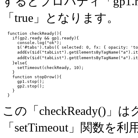
するとプロパティ「gp1.rea
「true」となります。
  function checkReady(){

    if(gp2.ready && gp1.ready){

      console.log("ok");

      $('#tabs').tabs({ selected: 0, fx: { opacity: 'to
      addEv($id("tabList").getElementsByTagName("a").i
      addEv($id("tabList").getElementsByTagName("a").i
    }else{

      setTimeout(checkReady, 10);

    }

    function stopDrow(){

      gp1.stop();

      gp2.stop();

    }

この「checkReady(
「setTimeout」関