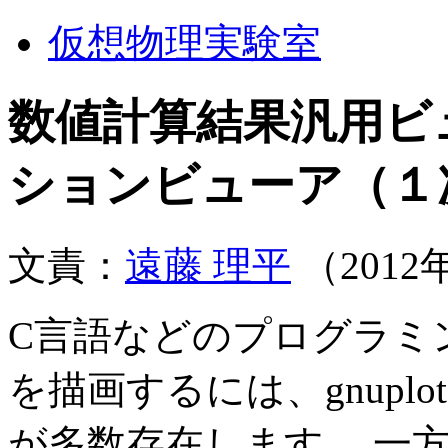
仮想物理実験室
数値計算結果汎用ビ
ションビューア（１
文責：
遠藤 理平
（2012
C言語などのプログラミ
を描画するには、gnupl
が多数存在します。 一