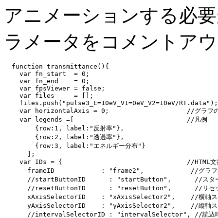
アニメーションする必要
ラメータをコメントアウ
  function transmittance(){

    var fn_start  = 0;

    var fn_end    = 0;

    var fpsViewer = false;    

    var files     = [];

    files.push("pulse3_E=10eV_V1=0eV_V2=10eV/RT.data");

    var horizontalAxis = 0;                    /
    var legends =[                             //凡例

        {row:1, label:"反射率"},

        {row:2, label:"透過率"},

        {row:3, label:"エネルギー分布"}

      ];

    var IDs = {                                //HTM
      frameID            : "frame2",            //グ
      //startButtonID      : "startButton",      //ス
      //resetButtonID      : "resetButton",      //リ
      xAxisSelectorID    : "xAxisSelector2",    //横
      yAxisSelectorID    : "yAxisSelector2",    //縦
      //intervalSelectorID : "intervalSelector", /