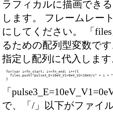
ラフィカルに描画できるライ
します。 フレームレート
にしてください。 「fil
るための配列型変数です。
指定し配列に代入します
  for(var i=fn_start; i<=fn_end; i++){

    files.push("pulse3_E=10eV_V1=0eV_V2=10eV/s" + i + "
「pulse3_E=10eV_V1
で、「/」以下がファイ