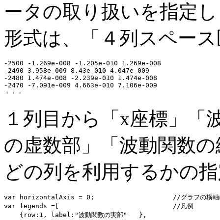
ータの取り扱いを指定し
形式は、「４列スペース
-2500 -1.269e-008 -1.205e-010 1.269e-008

-2490 3.958e-009 8.43e-010 4.047e-009

-2480 1.474e-008 -2.239e-010 1.474e-008

-2470 -7.091e-009 4.663e-010 7.106e-009

１列目から「x座標」「
の虚数部」「波動関数の
どの列を利用するかの指
var horizontalAxis = 0;                    //グラフ
var legends =[                             //凡例

    {row:1, label:"波動関数の実部"   },
