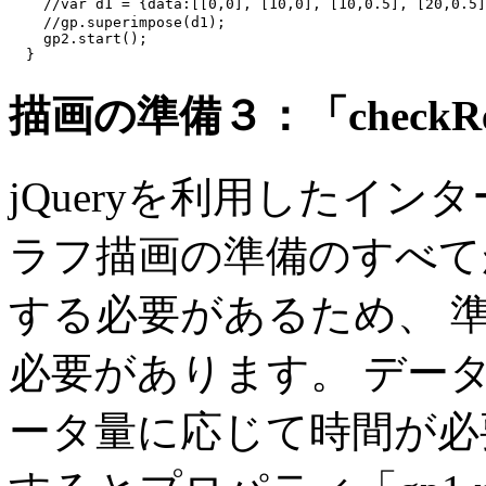
    //var d1 = {data:[[0,0], [10,0], [10,0.5], [20,0
    //gp.superimpose(d1);

    gp2.start();

描画の準備３：「checkRe
jQueryを利用したイ
ラフ描画の準備のすべて
する必要があるため、 
必要があります。 デー
ータ量に応じて時間が必