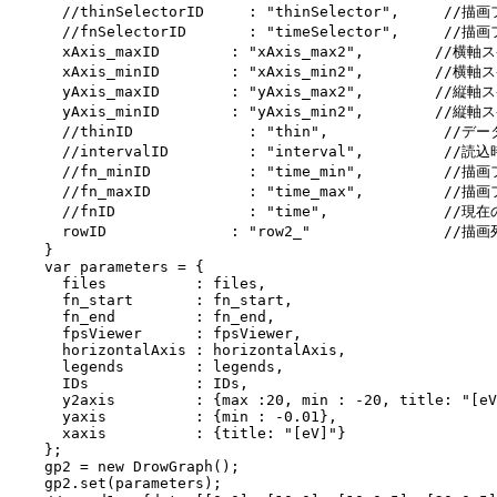
      //thinSelectorID     : "thinSelector",     
      //fnSelectorID       : "timeSelector",     
      xAxis_maxID        : "xAxis_max2",        
      xAxis_minID        : "xAxis_min2",        
      yAxis_maxID        : "yAxis_max2",        
      yAxis_minID        : "yAxis_min2",        
      //thinID             : "thin",             /
      //intervalID         : "interval",         /
      //fn_minID           : "time_min",        
      //fn_maxID           : "time_max",        
      //fnID               : "time",             /
      rowID              : "row2_"               //描
    }

    var parameters = {

      files          : files,

      fn_start       : fn_start,

      fn_end         : fn_end,

      fpsViewer      : fpsViewer,

      horizontalAxis : horizontalAxis,

      legends        : legends,

      IDs            : IDs,

      y2axis         : {max :20, min : -20, title: "[eV
      yaxis          : {min : -0.01},

      xaxis          : {title: "[eV]"}

    };

    gp2 = new DrowGraph();

    gp2.set(parameters);
