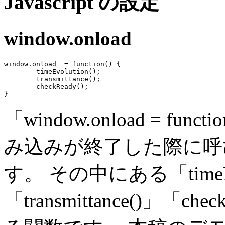
Javascript の設定
window.onload
window.onload  = function() {

	timeEvolution();

	transmittance();

	checkReady();

「window.onload = fu
み込みが終了した際に呼
す。 その中にある「timeEvo
「transmittance()」「