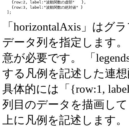
    {row:2, label:"波動関数の虚部"   },

    {row:3, label:"波動関数の絶対値" }

「horizontalAxi
データ列を指定します。
意が必要です。 「lege
する凡例を記述した連想
具体的には「{row:1, l
列目のデータを描画して
上に凡例を記述します。