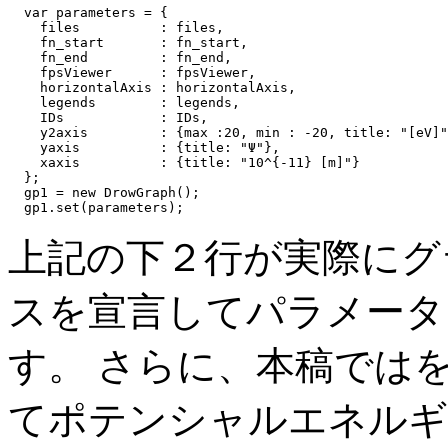
  var parameters = {

    files          : files,

    fn_start       : fn_start,

    fn_end         : fn_end,

    fpsViewer      : fpsViewer,

    horizontalAxis : horizontalAxis,

    legends        : legends,

    IDs            : IDs,

    y2axis         : {max :20, min : -20, title: "[eV]"
    yaxis          : {title: "Ψ"},

    xaxis          : {title: "10^{-11} [m]"}

  };

  gp1 = new DrowGraph();

上記の下２行が実際にグ
スを宣言してパラメータ
す。 さらに、本稿では
てポテンシャルエネルギ