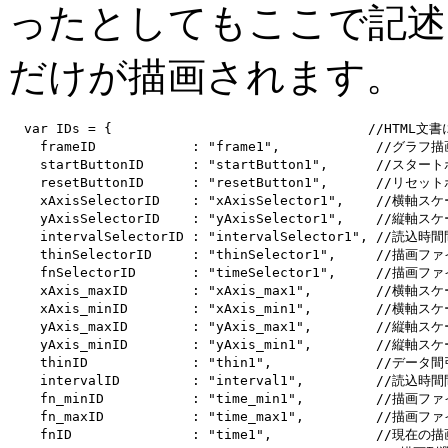
ったとしてもここで記述した「{
だけが描画されます。
  var IDs = {                                //HTML文
    frameID            : "frame1",            //グラ
    startButtonID      : "startButton1",      //スター
    resetButtonID      : "resetButton1",      //リセッ
    xAxisSelectorID    : "xAxisSelector1",    //横軸ス
    yAxisSelectorID    : "yAxisSelector1",    //縦軸ス
    intervalSelectorID : "intervalSelector1", //読込
    thinSelectorID     : "thinSelector1",     //
    fnSelectorID       : "timeSelector1",     //描
    xAxis_maxID        : "xAxis_max1",        //
    xAxis_minID        : "xAxis_min1",        //
    yAxis_maxID        : "yAxis_max1",        //
    yAxis_minID        : "yAxis_min1",        //
    thinID             : "thin1",             //デー
    intervalID         : "interval1",         //読込
    fn_minID           : "time_min1",         //
    fn_maxID           : "time_max1",         //
    fnID               : "time1",             //現在