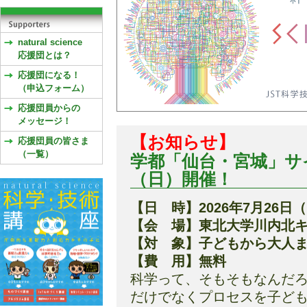
natural science
応援団とは？
応援団になる！
（申込フォーム）
応援団員からの
メッセージ！
【お知らせ】
応援団員の皆さま
（一覧）
学都「仙台・宮城」サイ
（日）開催！
【日 時】2026年7月26日（
【会 場】東北大学川内北
【対 象】子どもから大人
【費 用】無料
科学って、そもそもなんだ
だけでなくプロセスを子ど