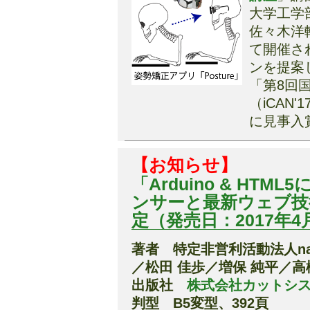
大学工学
佐々木洋輔
て開催さ
ンを提案
「第8回
（iCAN
に見事入
【お知らせ】
「Arduino & HT
ンサーと最新ウェブ技
定（発売日：2017年4
著者 特定非営利活動法人natur
／松田 佳歩／増保 純平／高
出版社
株式会社カットシ
判型 B5変型、392頁