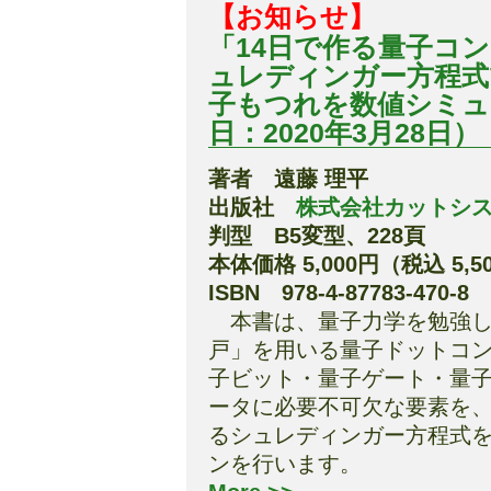
【お知らせ】
「14日で作る量子コンピ
ュレディンガー方程式
子もつれを数値シミュ
日：2020年3月28日）
著者 遠藤 理平
出版社
株式会社カットシ
判型 B5変型、228頁
本体価格 5,000円（税込 5,5
ISBN 978-4-87783-470-8
本書は、量子力学を勉強し
戸」を用いる量子ドットコ
子ビット・量子ゲート・量
ータに必要不可欠な要素を
るシュレディンガー方程式
ンを行います。