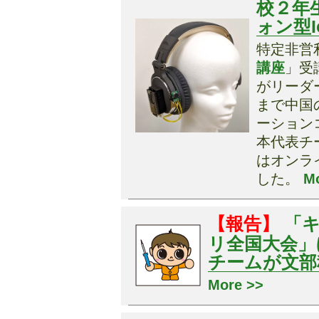
校２年
ォン型
特定非営利活
講座
」受
がリーダ
まで中国
ーションコ
本代表チ
はオンラ
した。
M
【報告】
「
リ全国大会」にて
チームが文部
More >>