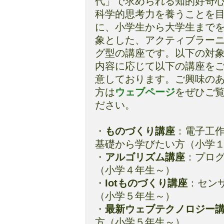
代」で求められる知的好奇
科学的思考力を養うことを
に、小学生から大学生まで
象とした、アクティブラー
グ型の講座です。以下の対
内容に応じて以下の講座を
意しております。ご興味の
方は
ウェブページ
をぜひご
ださい。
・
ものづくり講座
：電子工
基礎から学びたい方（小学
・
アルゴリズム講座
：プロ
（小学４年生～）
・
Iotものづくり講座
：セン
（小学５年生～）
・
最新ウェブテクノロジー
方（小学５年生～）