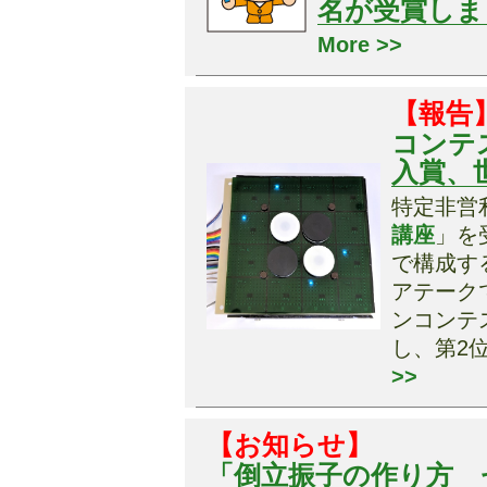
名が受賞しま
More >>
【報告
コンテ
入賞、
特定非営利活
講座
」を
で構成す
アテーク
ンコンテス
し、第2
>>
【お知らせ】
「倒立振子の作り方 