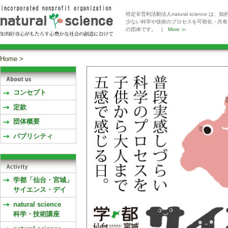
特定非営利活動法人natural scienc
少ない科学や技術のプロセスを可視化・共有
の団体です。 |
More ≫
Home >
コンセプト
定款
団体概要
パブリシティ
学都「仙台・宮城」
サイエンス・デイ
natural science
科学・技術講座