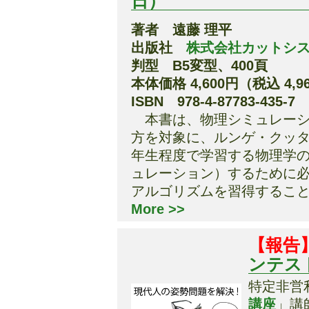
日）
著者 遠藤 理平
出版社
株式会社カットシ
判型 B5変型、400頁
本体価格 4,600円（税込 4,9
ISBN 978-4-87783-435-7
本書は、物理シミュレーシ
方を対象に、ルンゲ・クッタ
年生程度で学習する物理学
ュレーション）するために
アルゴリズムを習得するこ
More >>
【報告
ンテス
特定非営利活
講座
」講