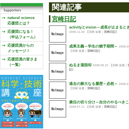
関連記事
natural science
宮崎日記
応援団とは？
activityとvision～成長が止まると
応援団になる！
2008.11.04
【宮崎 栄康｜
宮崎日記
】
（申込フォーム）
応援団員からの
成果主義～学生の猶予期間～
2008.0
メッセージ！
【宮崎 栄康｜
宮崎日記
】
応援団員の皆さま
（一覧）
ぬるま湯脱却
2008.09.10
【宮崎 栄康｜
記
】
過去の膨大なる履歴～必然～
2008.0
【宮崎 栄康｜
宮崎日記
】
責任の切り分け～自分のやるべきこ
2008.07.11
【宮崎 栄康｜
宮崎日記
】