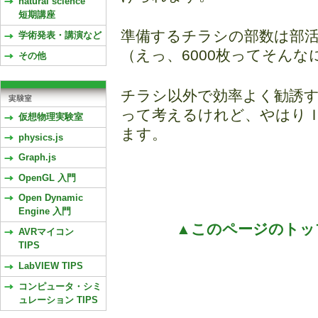
natural science
短期講座
準備するチラシの部数は部活に
学術発表・講演など
（えっ、6000枚ってそん
その他
チラシ以外で効率よく勧誘
って考えるけれど、やはり
仮想物理実験室
ます。
physics.js
Graph.js
OpenGL 入門
Open Dynamic
Engine 入門
▲このページのトッ
AVRマイコン
TIPS
LabVIEW TIPS
コンピュータ・シミ
ュレーション TIPS