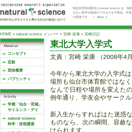
特定非営利活動法人natural scienc
少ない科学や技術のプロセスを可視化・共有
の団体です。 |
More ≫
HOME
>
natural science メンバー
>
宮崎 栄康
>
宮崎日記
東北大学入学式
コンセプト
文責：宮崎 栄康 （2008年4
定款
団体概要
今年から東北大学の入学式は
パブリシティ
場所も仙台市体育館ではな
なんで日程や場所を変えた
例年通り、学友会やサーク
学都「仙台・宮城」
サイエンス・デイ
新入生からすればはた迷惑
natural science
ものなら、次の瞬間、容赦な
科学・技術講座
けられます。