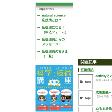
natural science
応援団とは？
応援団になる！
（申込フォーム）
応援団員からの
メッセージ！
応援団員の皆さま
（一覧）
関連記事
宮崎日記
activit
2008.11.04
成果主義～
【宮崎 栄康｜
ぬるま湯脱