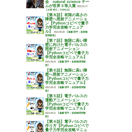
会 natural science チー
ムが世界３等入賞
2022.01.17
【
大草 芳江
｜
TOPICS
】
【第８話】有限の高さの
障壁へ照射アニメーショ
ン【Pythonコピペで量子
力学完全攻略マニュア
ル】
2021.09.29
【
遠藤 理平
｜
仮想物
理実験室
】
【第７話】無限に高い障
壁に向けた電子パルスの
照射アニメーション
【Pythonコピペで量子力
学完全攻略マニュアル】
2021.09.24
【
遠藤 理平
｜
仮想物理実験
室
】
【第６話】無限に高い障
壁へ照射アニメーション
【Pythonコピペで量子力
学完全攻略マニュアル】
2021.09.23
【
遠藤 理平
｜
仮想物理実験
室
】
【第５話】電子パルスの
運動アニメーション
【Pythonコピペで量子力
学完全攻略マニュアル】
2021.09.21
【
遠藤 理平
｜
仮想物理実験
室
】
【第４話】電子パルスの
作り方【Pythonコピペで
量子力学完全攻略マニュ