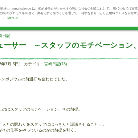
動法人natural science は、知的好奇心がもたらす心豊かな社会の創造にむけて、 現代社会では実
や技術のプロセスを可視化・共有化する場づくりを通じて、 科学を切り口とした地域づくりを目指す
。 |
More ≫
崎日記
ューサー ～スタッフのモチベーション
8年7月 6日） カテゴリ：
宮崎日記(73)
ienceシンポジウムの前週打ち合わせでした。
たのはスタッフのモチベーション、その前提。
と人との関わりをスタッフにはっきりと認識させること」。
がその仕事をやっているのかの前提を引く。