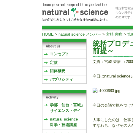
特定非営利活
少ない科学
の団体です
HOME
>
natural science メンバー
>
宮崎 栄康
>
宮
統括プロデ
前提～
コンセプト
文責：宮崎 栄康 （200
定款
団体概要
今日はnatural sc
パブリシティ
学都「仙台・宮城」
今日の会議で気をつけ
サイエンス・デイ
natural science
大事にしたのは「仕事
科学・技術講座
すなわち、なぜその人