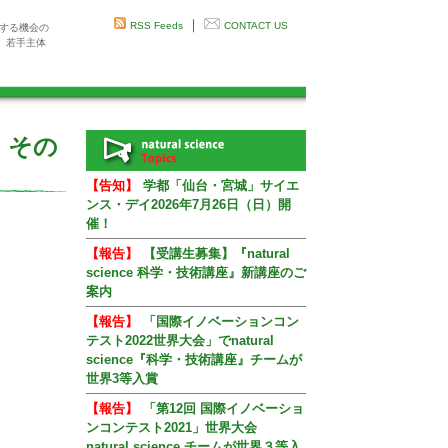
｜
RSS Feeds
CONTACT US
感する機会の
、若手主体
、その
【告知】
学都「仙台・宮城」サイエ
ンス・デイ2026年7月26日（日）開
催！
【報告】
【受講生募集】『natural
science 科学・技術講座』新講座のご
案内
【報告】
「国際イノベーションコン
テスト2022世界大会」でnatural
science『科学・技術講座』チームが
世界3等入賞
【報告】
「第12回 国際イノベーショ
ンコンテスト2021」世界大会
natural science チームが世界３等入