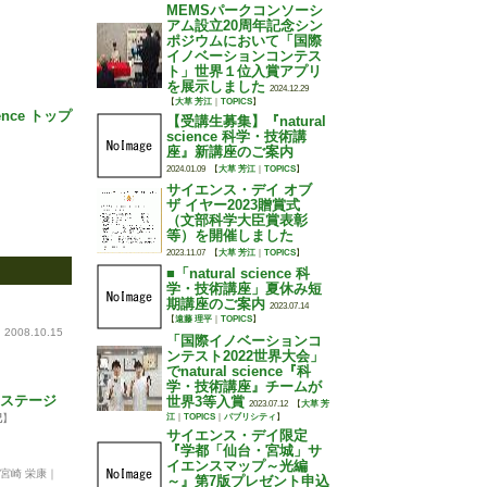
MEMSパークコンソーシ
アム設立20周年記念シン
ポジウムにおいて「国際
イノベーションコンテス
ト」世界１位入賞アプリ
を展示しました
2024.12.29
【
大草 芳江
｜
TOPICS
】
ience トップ
【受講生募集】『natural
science 科学・技術講
座』新講座のご案内
2024.01.09
【
大草 芳江
｜
TOPICS
】
サイエンス・デイ オブ
ザ イヤー2023贈賞式
（文部科学大臣賞表彰
等）を開催しました
2023.11.07
【
大草 芳江
｜
TOPICS
】
■「natural science 科
学・技術講座」夏休み短
期講座のご案内
2023.07.14
【
遠藤 理平
｜
TOPICS
】
2008.10.15
「国際イノベーションコ
ンテスト2022世界大会」
でnatural science『科
学・技術講座』チームが
のステージ
世界3等入賞
2023.07.12
【
大草 芳
記
】
江
｜
TOPICS
｜
パブリシティ
】
サイエンス・デイ限定
『学都「仙台・宮城」サ
イエンスマップ～光編
宮崎 栄康｜
～』第7版プレゼント申込