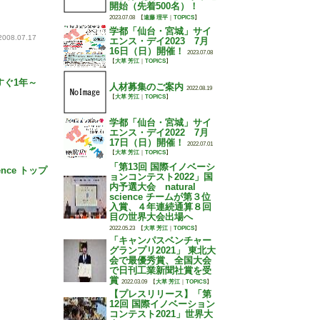
開始（先着500名）！
2023.07.08
【
遠藤 理平
｜
TOPICS
】
学都「仙台・宮城」サイ
2008.07.17
エンス・デイ2023 7月
16日（日）開催！
2023.07.08
【
大草 芳江
｜
TOPICS
】
もうすぐ1年～
人材募集のご案内
2022.08.19
【
大草 芳江
｜
TOPICS
】
学都「仙台・宮城」サイ
エンス・デイ2022 7月
17日（日）開催！
2022.07.01
【
大草 芳江
｜
TOPICS
】
「第13回 国際イノベーシ
ience トップ
ョンコンテスト2022」国
内予選大会 natural
science チームが第３位
入賞、４年連続通算８回
目の世界大会出場へ
2022.05.23
【
大草 芳江
｜
TOPICS
】
「キャンパスベンチャー
グランプリ2021」 東北大
会で最優秀賞、全国大会
で日刊工業新聞社賞を受
賞
2022.03.09
【
大草 芳江
｜
TOPICS
】
【プレスリリース】「第
12回 国際イノベーション
コンテスト2021」世界大