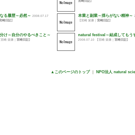
宮崎日記
】
なる履歴～必然～
本業と副業～揺らがない精神～
2008.07.17
宮崎日記
】
【宮崎 栄康｜
宮崎日記
】
分け～自分のやるべきこと～
natural festival～結成して
【宮崎 栄康｜
宮崎日記
】
2008.07.10
【宮崎 栄康｜
宮崎日記
】
▲このページのトップ
｜
NPO法人 natural sc