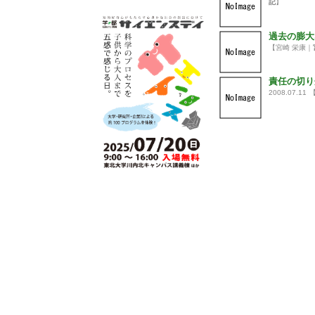
記
】
過去の膨大
【宮崎 栄康｜
責任の切り
2008.07.11