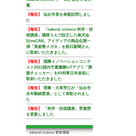
賞
【報告】
仙台市長を表敬訪問しまし
た
【報告】
「natural science 科学・技
術講座」講師３人で設立した株式会
社weCAN。アイディアの商品化第一
弾「美姿勢メガネ」を朝日新聞さん
に取材いただきました。
【報告】
国際イノベーションコンテ
スト2021国内予選優勝IoTアプリ「満
腹チェッカー」をKHB東日本放送に
取材いただきました
【報告】
理事・大草芳江が「仙台市
永年勤続委員」として表彰されまし
た
【報告】
「科学・技術講座」受賞歴
を更新しました