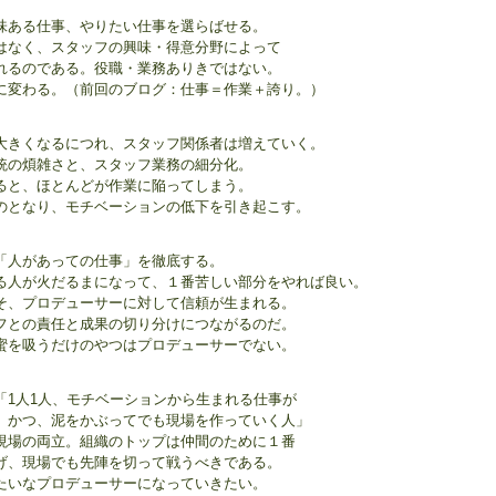
味ある仕事、やりたい仕事を選らばせる。
はなく、スタッフの興味・得意分野によって
れるのである。役職・業務ありきではない。
に変わる。（前回のブログ：仕事＝作業＋誇り。）
大きくなるにつれ、スタッフ関係者は増えていく。
統の煩雑さと、スタッフ業務の細分化。
ると、ほとんどが作業に陥ってしまう。
のとなり、モチベーションの低下を引き起こす。
「人があっての仕事」を徹底する。
る人が火だるまになって、１番苦しい部分をやれば良い。
そ、プロデューサーに対して信頼が生まれる。
フとの責任と成果の切り分けにつながるのだ。
蜜を吸うだけのやつはプロデューサーでない。
「1人1人、モチベーションから生まれる仕事が
、かつ、泥をかぶってでも現場を作っていく人」
現場の両立。組織のトップは仲間のために１番
げ、現場でも先陣を切って戦うべきである。
たいなプロデューサーになっていきたい。