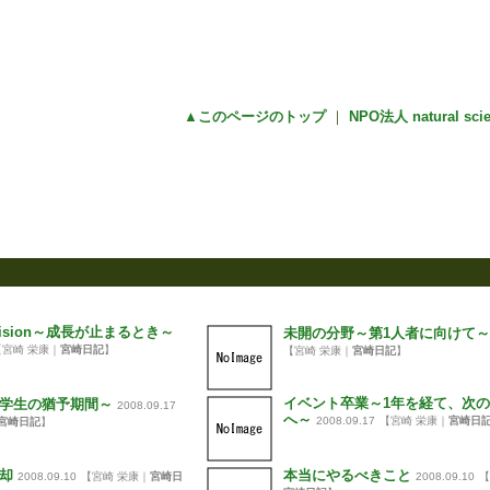
▲このページのトップ
｜
NPO法人 natural sc
yとvision～成長が止まるとき～
未開の分野～第1人者に向けて～
【宮崎 栄康｜
宮崎日記
】
【宮崎 栄康｜
宮崎日記
】
イベント卒業～1年を経て、次
学生の猶予期間～
2008.09.17
へ～
2008.09.17
【宮崎 栄康｜
宮崎日
宮崎日記
】
却
本当にやるべきこと
2008.09.10
【宮崎 栄康｜
宮崎日
2008.09.10
【