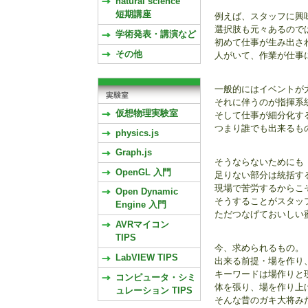
natural science
短期講座
例えば、スタッフに興
選択肢も元々あるので
学術発表・講演など
初めて仕事が生み出さ
その他
人がいて、作業が仕事
一般的にはイベントが
それに伴うのが指揮系
仮想物理実験室
そして仕事が細分化す
つまり誰でも出来るも
physics.js
Graph.js
そうならないためにも
OpenGL 入門
足りない部分は統括す
現場で苦労するからこ
Open Dynamic
そうすることがスタッ
Engine 入門
ただつなげておいしい
AVRマイコン
TIPS
今、求められるもの。
LabVIEW TIPS
出来る前提・場を作り
キーワードは場作りと
コンピュータ・シミ
体を張り、場を作り上
ュレーション TIPS
そんな昔のガキ大将み