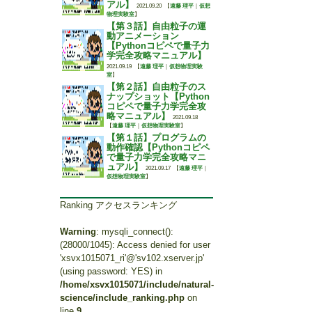
アル】
2021.09.20
【
遠藤 理平
｜
仮想
物理実験室
】
【第３話】自由粒子の運
動アニメーション
【Pythonコピペで量子力
学完全攻略マニュアル】
2021.09.19
【
遠藤 理平
｜
仮想物理実験
室
】
【第２話】自由粒子のス
ナップショット【Python
コピペで量子力学完全攻
略マニュアル】
2021.09.18
【
遠藤 理平
｜
仮想物理実験室
】
【第１話】プログラムの
動作確認【Pythonコピペ
で量子力学完全攻略マニ
ュアル】
2021.09.17
【
遠藤 理平
｜
仮想物理実験室
】
Ranking アクセスランキング
Warning
: mysqli_connect():
(28000/1045): Access denied for user
'xsvx1015071_ri'@'sv102.xserver.jp'
(using password: YES) in
/home/xsvx1015071/include/natural-
science/include_ranking.php
on
line
9