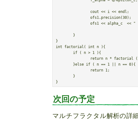
		f_alpha = Q/epsilon_c;

		cout << i << endl;

		ofs1.precision(30);

		ofs1 << alpha_c  << " " << f_alpha << endl;

	}

}

int factorial( int n ){

	if ( n > 1 ){

		return n * factorial ( n-1 );

	}else if ( n == 1 || n == 0){

		return 1;

	}

次回の予定
マルチフラクタル解析の詳