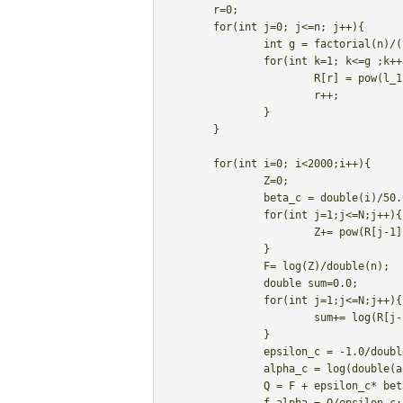
	r=0;

	for(int j=0; j<=n; j++){

		int g = factorial(n)/(factorial(n-j)*factorial(j));

		for(int k=1; k<=g ;k++){

			R[r] = pow(l_1,j) * pow(l_2,n-j);

			r++;

		}

	}

	for(int i=0; i<2000;i++){

		Z=0;

		beta_c = double(i)/50.0-20.0;

		for(int j=1;j<=N;j++){

			Z+= pow(R[j-1],beta_c);

		}

		F= log(Z)/double(n);

		double sum=0.0;

		for(int j=1;j<=N;j++){

			sum+= log(R[j-1])*pow(R[j-1],beta_c);

		}

		epsilon_c = -1.0/double(n)*sum/Z;

		alpha_c = log(double(a))/epsilon_c;

		Q = F + epsilon_c* beta_c;
