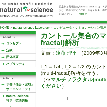
特定非営利活動法人natural scienc
少ない科学や技術のプロセスを可視化・共有
の団体です。 |
More ≫
HOME
>
natural science Laboratory
>
コンピュータ・シミュレーション講座
カントール集合のマル
fractal)解析
コンセプト
定款
文責：
遠藤 理平
（2009年3
団体概要
パブリシティ
l_1 = 1/4 , l_2 = 
(multi-fractal)解析を行う。
（※
マルチフラクタル(multi
学都「仙台・宮城」
ください
）
サイエンス・デイ
natural science
科学・技術講座