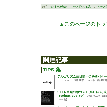
タグ：
カントール集合(1)
,
ハウスドルフ次元(1)
,
マルチフラ
▲このページのトッ
関連記事
TIPS 集
アルゴリズム三目並べの決勝パター
2018.09.05
【
遠藤 理平
｜
TIPS 集
｜
機械学習
C++多重配列用のメモリ確保の方法
（std::unique_ptr）
2018.07.09
【
遠
TIPS 集
】