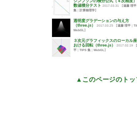
シンプソンの積分公式（４次精度）
数値積分テスト
2017.03.31
【
遠藤 理平
集
｜
計算物理学
】
透明度グラデーションの与え方
（three.js）
2017.03.25
【
遠藤 理平
｜
T
WebGL
】
３次元グラフィックスのローカル座
おける回転（three.js）
2017.02.19
平
｜
TIPS 集
｜
WebGL
】
▲このページのトッ