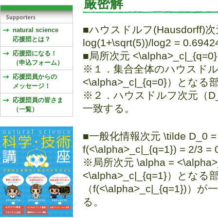
厳密解
■ハウスドルフ(Hausdorff)次元：D_
natural science
応援団とは？
log(1+\sqrt(5))/log2 = 0.6
応援団になる！
■局所次元 <\alpha>_c|_{q=0} =
（申込フォーム）
※１．集合全体のハウスドルフ次
応援団員からの
<\alpha>_c|_{q=0}
メッセージ！
※２．ハウスドルフ次元（D_H）
応援団員の皆さま
一致する。
（一覧）
■一般化情報次元 \tilde D_0 = <\
f(<\alpha>_c|_{q=1}) = 2/3
※局所次元 \alpha = <\alpha
<\alpha>_c|_{q=1}）
（f(<\alpha>_c|_{q
る。