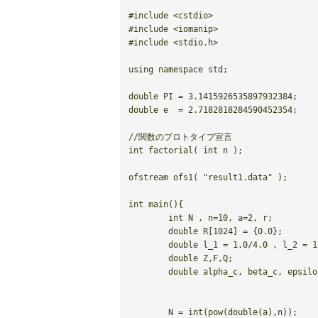
#include <cstdio>

#include <iomanip>

#include <stdio.h>

using namespace std;

double PI = 3.1415926535897932384;

double e  = 2.7182818284590452354;

//関数のプロトタイプ宣言

int factorial( int n );

ofstream ofs1( "result1.data" );

int main(){

	int N , n=10, a=2, r;

	double R[1024] = {0.0};

	double l_1 = 1.0/4.0 , l_2 = 1.0/2.0;

	double Z,F,Q;

	double alpha_c, beta_c, epsilon_c,f_alpha,q;

	N = int(pow(double(a),n));
