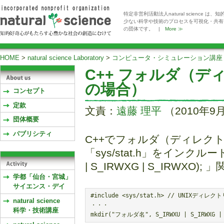
特定非営利活動法人natural scienc
少ない科学や技術のプロセスを可視化・共有
の団体です。 |
More ≫
HOME
>
natural science Laboratory
>
コンピュータ・シミュレーション講座
C++ フォルダ（デ
の場合）
コンセプト
定款
文責：
遠藤 理平
（2010年9
団体概要
パブリシティ
C++でフォルダ（ディレク
「sys/stat.h」をインクルード
| S_IRWXG | S_IRWXO)
学都「仙台・宮城」
サイエンス・デイ
#include <sys/stat.h> // UNIXディレク
natural science
・・・

科学・技術講座