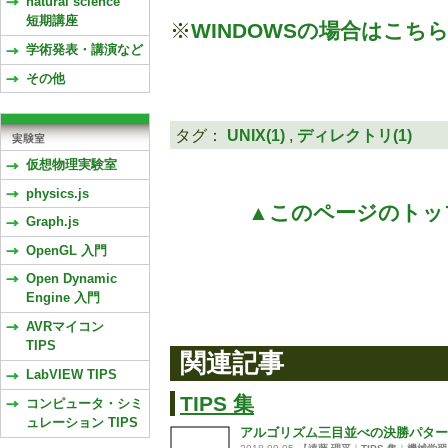
natural science
短期講座
※
WINDOWSの場合はこち
学術発表・講演など
その他
タグ：
UNIX(1)
,
ディレクトリ(1)
仮想物理実験室
physics.js
▲このページのトッ
Graph.js
OpenGL 入門
Open Dynamic
Engine 入門
AVRマイコン
TIPS
関連記事
LabVIEW TIPS
TIPS 集
コンピュータ・シミ
ュレーション TIPS
アルゴリズム三目並べの決勝パター