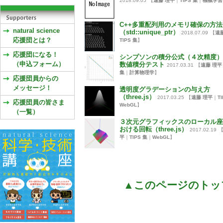
2018.09.05
【
遠藤 理平
｜
TIPS 集
｜
機械学習
C++多重配列用のメモリ確保の方法
natural science
（std::unique_ptr）
2018.07.09
【
遠
応援団とは？
TIPS 集
】
応援団になる！
シンプソンの積分公式（４次精度）
（申込フォーム）
数値積分テスト
2017.03.31
【
遠藤 理平
集
｜
計算物理学
】
応援団員からの
メッセージ！
透明度グラデーションの与え方
（three.js）
2017.03.25
【
遠藤 理平
｜
T
応援団員の皆さま
WebGL
】
（一覧）
３次元グラフィックスのローカル座
おける回転（three.js）
2017.02.19
平
｜
TIPS 集
｜
WebGL
】
▲このページのトッ