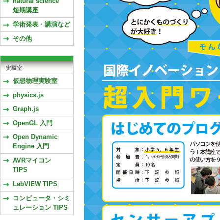
natural science
短期講座
学術発表・講演など
その他
仮想物理実験室
physics.js
Graph.js
OpenGL 入門
Open Dynamic
Engine 入門
AVRマイコン
TIPS
LabVIEW TIPS
コンピュータ・シミ
ュレーション TIPS