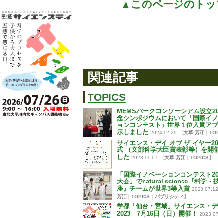
▲このページのトッ
関連記事
TOPICS
MEMSパークコンソーシアム設立2
念シンポジウムにおいて「国際イノ
ョンコンテスト」世界１位入賞アプ
示しました
2024.12.29
【
大草 芳江
｜
TO
サイエンス・デイ オブ ザ イヤー20
式 （文部科学大臣賞表彰等）を開
した
2023.11.07
【
大草 芳江
｜
TOPICS
】
「国際イノベーションコンテスト20
大会」でnatural science『科学
座』チームが世界3等入賞
2023.07.12
芳江
｜
TOPICS
｜
パブリシティ
】
学都「仙台・宮城」サイエンス・デ
2023 7月16日（日）開催！
2023.07