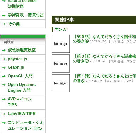
natural science
短期講座
学術発表・講演など
関連記事
その他
マンガ
【第５話】なんでだろうさん誕生秘
の巻き④
2007.04.09
【大内 春睦｜
マンガ
仮想物理実験室
【第３話】なんでだろうさん誕生秘
physics.js
の巻き②
2007.03.26
【大内 春睦｜
マンガ
Graph.js
OpenGL 入門
【第１話】なんでだろうさんとは何
の巻き
2007.03.05
【大内 春睦｜
マンガ
】
Open Dynamic
Engine 入門
AVRマイコン
TIPS
LabVIEW TIPS
コンピュータ・シミ
ュレーション TIPS