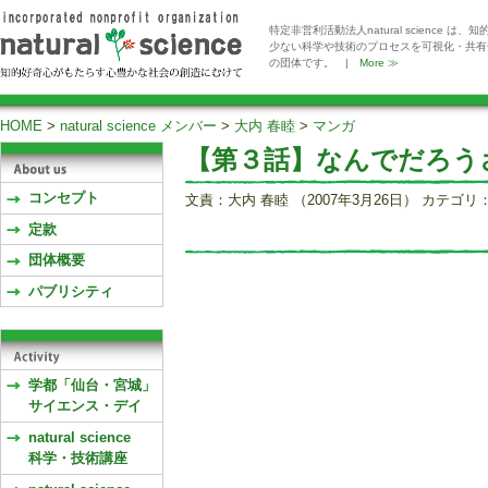
特定非営利活動法人natural scienc
少ない科学や技術のプロセスを可視化・共有
の団体です。 |
More ≫
HOME
>
natural science メンバー
>
大内 春睦
>
マンガ
【第３話】なんでだろう
コンセプト
文責：大内 春睦 （2007年3月26日） カテゴリ
定款
団体概要
パブリシティ
学都「仙台・宮城」
サイエンス・デイ
natural science
科学・技術講座