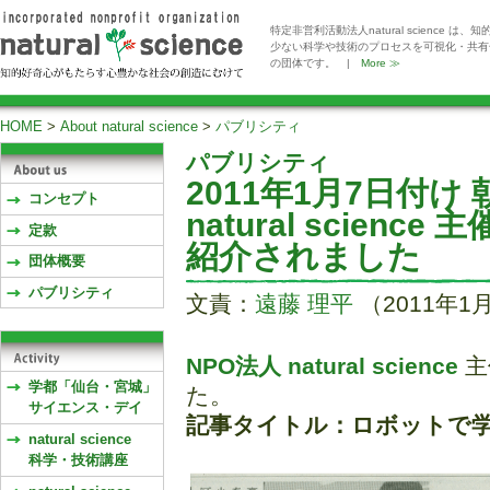
特定非営利活動法人natural scienc
少ない科学や技術のプロセスを可視化・共有
の団体です。 |
More ≫
HOME
>
About natural science
>
パブリシティ
パブリシティ
2011年1月7日付け
コンセプト
natural scie
定款
紹介されました
団体概要
パブリシティ
文責：
遠藤 理平
（2011年1
NPO法人 natural science
主
学都「仙台・宮城」
た。
サイエンス・デイ
記事タイトル：ロボットで
natural science
科学・技術講座