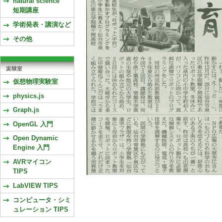
natural science
短期講座
学術発表・講演など
その他
仮想物理実験室
physics.js
Graph.js
OpenGL 入門
Open Dynamic
Engine 入門
AVRマイコン
TIPS
LabVIEW TIPS
コンピュータ・シミ
ュレーション TIPS