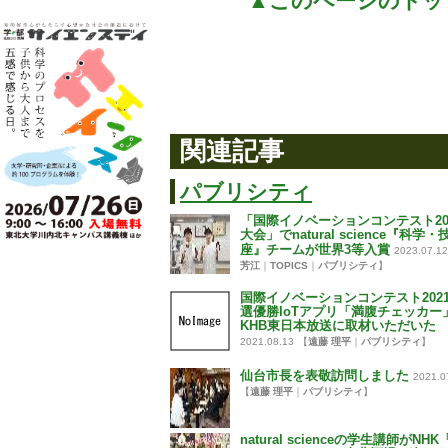
▲このページのトッ
関連記事
パブリシティ
「国際イノベーションコンテスト20
大会」でnatural science『科学
座』チームが世界3等入賞
2023.07.12
芳江
｜
TOPICS
｜
パブリシティ
】
国際イノベーションコンテスト202
選優勝IoTアプリ「満腹チェッカー
KHB東日本放送に取材いただいた
2021.08.13
【
遠藤 理平
｜
パブリシティ
】
仙台市長を表敬訪問しました
2021.0
【
遠藤 理平
｜
パブリシティ
】
natural scienceの学生講師がNH