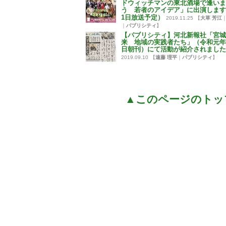
ドウィッチマンの東北酒場で逢いま
う 若者のアイデア」に出演します
1日放送予定）
2019.11.25
【
大草 芳江
｜
パブリシティ
】
【パブリシティ】河北新報社「宮城
来 地域の実践者たち」（令和元年
日朝刊）にて活動が紹介されました
2019.09.10
【
遠藤 理平
｜
パブリシティ
】
▲このページのトッ