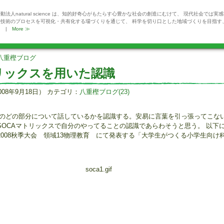
動法人natural science は、知的好奇心がもたらす心豊かな社会の創造にむけて、 現代社会では実
や技術のプロセスを可視化・共有化する場づくりを通じて、 科学を切り口とした地域づくりを目指す
。 |
More ≫
八重樫ブログ
トリックスを用いた認識
008年9月18日） カテゴリ：
八重樫ブログ(23)
観のどの部分について話しているかを認識する。安易に言葉を引っ張ってこな
SOCAマトリックスで自分のやってることの認識であらわそうと思う。 以下
008秋季大会 領域13物理教育 にて発表する「大学生がつくる 小学生向け
。