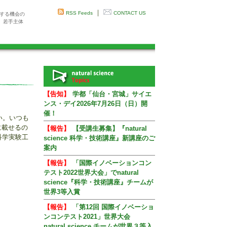
｜
RSS Feeds
CONTACT US
感する機会の
、若手主体
【告知】
学都「仙台・宮城」サイエ
ンス・デイ2026年7月26日（日）開
催！
い。いつも
に載せるの
【報告】
【受講生募集】『natural
科学実験工
science 科学・技術講座』新講座のご
案内
【報告】
「国際イノベーションコン
テスト2022世界大会」でnatural
science『科学・技術講座』チームが
世界3等入賞
【報告】
「第12回 国際イノベーショ
ンコンテスト2021」世界大会
natural science チームが世界３等入