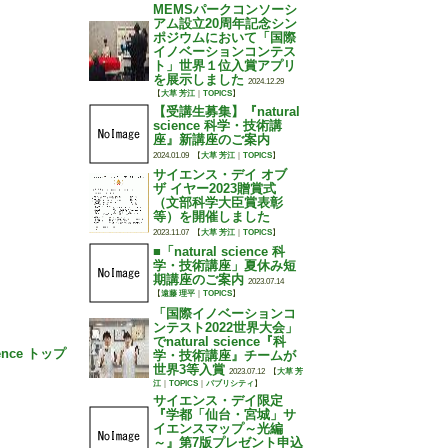
MEMSパークコンソーシ
アム設立20周年記念シン
ポジウムにおいて「国際
イノベーションコンテス
ト」世界１位入賞アプリ
を展示しました
2024.12.29
【
大草 芳江
｜
TOPICS
】
【受講生募集】『natural
science 科学・技術講
座』新講座のご案内
2024.01.09
【
大草 芳江
｜
TOPICS
】
サイエンス・デイ オブ
ザ イヤー2023贈賞式
（文部科学大臣賞表彰
等）を開催しました
2023.11.07
【
大草 芳江
｜
TOPICS
】
■「natural science 科
学・技術講座」夏休み短
期講座のご案内
2023.07.14
【
遠藤 理平
｜
TOPICS
】
「国際イノベーションコ
ンテスト2022世界大会」
でnatural science『科
ience トップ
学・技術講座』チームが
世界3等入賞
2023.07.12
【
大草 芳
江
｜
TOPICS
｜
パブリシティ
】
サイエンス・デイ限定
『学都「仙台・宮城」サ
イエンスマップ～光編
～』第7版プレゼント申込