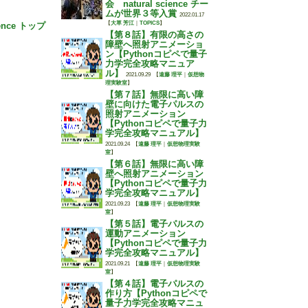
会 natural science チー
ムが世界３等入賞
2022.01.17
【
大草 芳江
｜
TOPICS
】
ience トップ
【第８話】有限の高さの
障壁へ照射アニメーショ
ン【Pythonコピペで量子
力学完全攻略マニュア
ル】
2021.09.29
【
遠藤 理平
｜
仮想物
理実験室
】
【第７話】無限に高い障
壁に向けた電子パルスの
照射アニメーション
【Pythonコピペで量子力
学完全攻略マニュアル】
2021.09.24
【
遠藤 理平
｜
仮想物理実験
室
】
【第６話】無限に高い障
壁へ照射アニメーション
【Pythonコピペで量子力
学完全攻略マニュアル】
2021.09.23
【
遠藤 理平
｜
仮想物理実験
室
】
【第５話】電子パルスの
運動アニメーション
【Pythonコピペで量子力
学完全攻略マニュアル】
2021.09.21
【
遠藤 理平
｜
仮想物理実験
室
】
【第４話】電子パルスの
作り方【Pythonコピペで
量子力学完全攻略マニュ