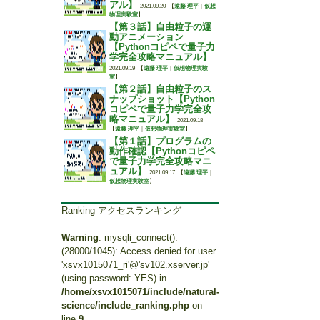
アル】
2021.09.20
【
遠藤 理平
｜
仮想
物理実験室
】
【第３話】自由粒子の運
動アニメーション
【Pythonコピペで量子力
学完全攻略マニュアル】
2021.09.19
【
遠藤 理平
｜
仮想物理実験
室
】
【第２話】自由粒子のス
ナップショット【Python
コピペで量子力学完全攻
略マニュアル】
2021.09.18
【
遠藤 理平
｜
仮想物理実験室
】
【第１話】プログラムの
動作確認【Pythonコピペ
で量子力学完全攻略マニ
ュアル】
2021.09.17
【
遠藤 理平
｜
仮想物理実験室
】
Ranking アクセスランキング
Warning
: mysqli_connect():
(28000/1045): Access denied for user
'xsvx1015071_ri'@'sv102.xserver.jp'
(using password: YES) in
/home/xsvx1015071/include/natural-
science/include_ranking.php
on
line
9