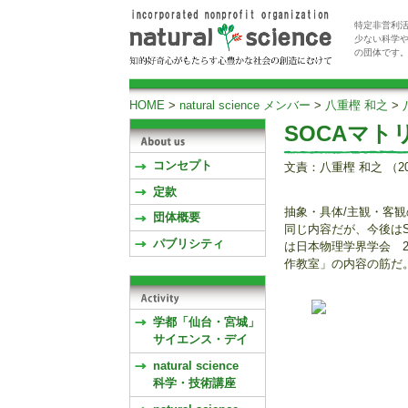
特定非営利活
少ない科学
の団体です
HOME
>
natural science メンバー
>
八重樫 和之
>
SOCAマ
コンセプト
文責：八重樫 和之 （2
定款
抽象・具体/主観・客
団体概要
同じ内容だが、今後は
パブリシティ
は日本物理学界学会 2
作教室」の内容の筋だ
学都「仙台・宮城」
サイエンス・デイ
natural science
科学・技術講座