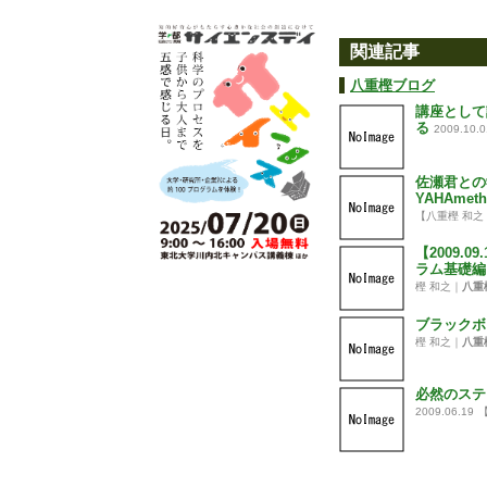
関連記事
八重樫ブログ
講座として
る
2009.10.0
佐瀬君との
YAHAme
【八重樫 和之
【2009.
ラム基礎編
樫 和之｜
八重
ブラックボ
樫 和之｜
八重
必然のステ
2009.06.19