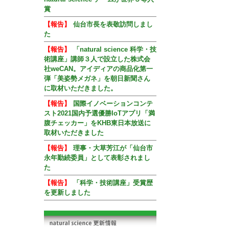
賞
【報告】
仙台市長を表敬訪問しまし
た
【報告】
「natural science 科学・技
術講座」講師３人で設立した株式会
社weCAN。アイディアの商品化第一
弾「美姿勢メガネ」を朝日新聞さん
に取材いただきました。
【報告】
国際イノベーションコンテ
スト2021国内予選優勝IoTアプリ「満
腹チェッカー」をKHB東日本放送に
取材いただきました
【報告】
理事・大草芳江が「仙台市
永年勤続委員」として表彰されまし
た
【報告】
「科学・技術講座」受賞歴
を更新しました