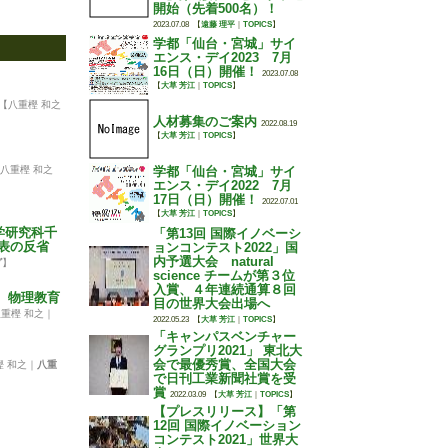
開始（先着500名）！
2023.07.08
【
遠藤 理平
｜
TOPICS
】
学都「仙台・宮城」サイ
エンス・デイ2023 7月
16日（日）開催！
2023.07.08
【
大草 芳江
｜
TOPICS
】
【八重樫 和之
人材募集のご案内
2022.08.19
【
大草 芳江
｜
TOPICS
】
八重樫 和之
学都「仙台・宮城」サイ
エンス・デイ2022 7月
17日（日）開催！
2022.07.01
【
大草 芳江
｜
TOPICS
】
科学研究科千
「第13回 国際イノベーシ
表の反省
ョンコンテスト2022」国
内予選大会 natural
グ
】
science チームが第３位
入賞、４年連続通算８回
会 物理教育
目の世界大会出場へ
重樫 和之｜
2022.05.23
【
大草 芳江
｜
TOPICS
】
「キャンパスベンチャー
グランプリ2021」 東北大
会で最優秀賞、全国大会
樫 和之｜
八重
で日刊工業新聞社賞を受
賞
2022.03.09
【
大草 芳江
｜
TOPICS
】
【プレスリリース】「第
12回 国際イノベーション
コンテスト2021」世界大