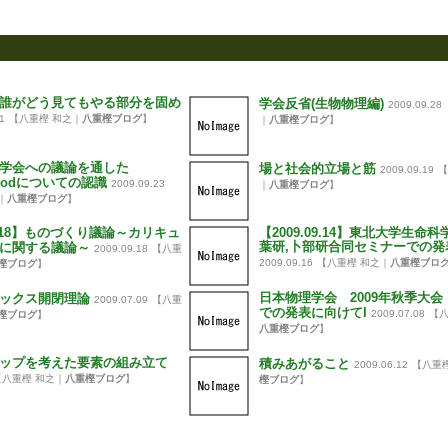
誰がどう見てもやる部分を固め
学会反省(生物物理編)
2009.09.28
1
【八重樫 和之｜
八重樫ブログ
】
｜
八重樫ブログ
】
学会への議論を通した
場と社会的立場と筋
2009.09.19
【
thodについての認識
2009.09.23
｜
八重樫ブログ
】
｜
八重樫ブログ
】
09.18】ものづくり議論～カリキュ
【2009.09.14】東北大学生命
葉研,卜部研合同セミナーでの発
に関する議論～
2009.09.18
【八重
2009.09.16
【八重樫 和之｜
八重樫ブロ
樫ブログ
】
日本物理学会 2009年秋季大
ックス開閉理論
2009.07.09
【八重
での発表に向けてI
2009.07.08
【八
樫ブログ
】
八重樫ブログ
】
ップを考えた要素の組み立て
積みあがること
2009.06.12
【八重
【八重樫 和之｜
八重樫ブログ
】
樫ブログ
】