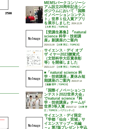
MEMSパークコンソーシ
アム設立20周年記念シン
ポジウムにおいて「国際
イノベーションコンテス
ト」世界１位入賞アプリ
を展示しました
2024.12.29
【
大草 芳江
｜
TOPICS
】
【受講生募集】『natural
science 科学・技術講
座』新講座のご案内
2024.01.09
【
大草 芳江
｜
TOPICS
】
サイエンス・デイ オブ
ザ イヤー2023贈賞式
（文部科学大臣賞表彰
等）を開催しました
2023.11.07
【
大草 芳江
｜
TOPICS
】
■「natural science 科
学・技術講座」夏休み短
期講座のご案内
2023.07.14
【
遠藤 理平
｜
TOPICS
】
「国際イノベーションコ
ンテスト2022世界大会」
でnatural science『科
学・技術講座』チームが
世界3等入賞
2023.07.12
【
大草 芳
江
｜
TOPICS
｜
パブリシティ
】
サイエンス・デイ限定
『学都「仙台・宮城」サ
イエンスマップ～光編
～』第7版プレゼント申込