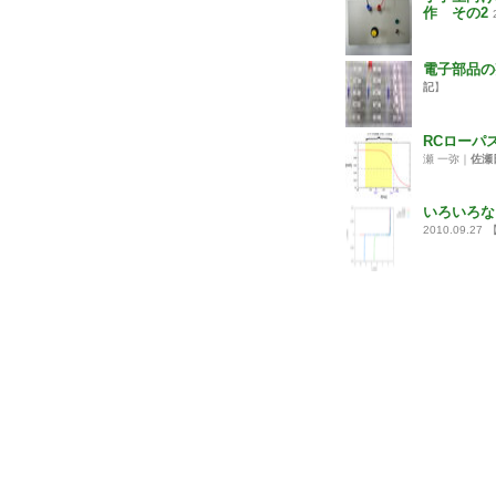
作 その2
電子部品の
記
】
RCローパ
瀬 一弥｜
佐瀬
いろいろな
2010.09.27