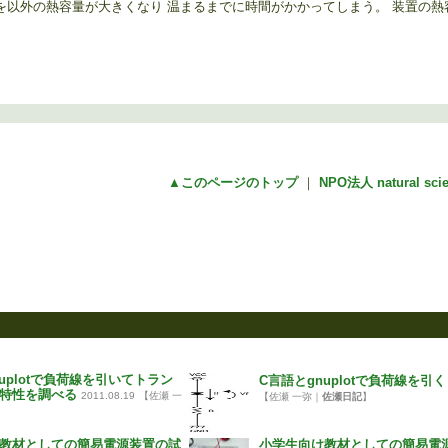
を以外の熱容量が大きくなり 温まるまでに時間がかかってしまう。 装置の熱
▲このページのトップ
｜
NPO法人 natural sc
uplotで負荷線を引いてトラン
C言語とgnuplotで負荷線を引く
特性を調べる
2011.08.19
【佐瀬 一
【佐瀬 一弥｜
佐瀬日記
】
】
教材としての簡易電源装置の試
小学生向け教材としての簡易電