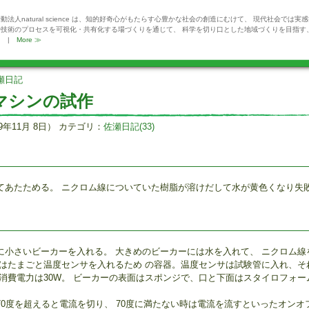
動法人natural science は、知的好奇心がもたらす心豊かな社会の創造にむけて、 現代社会では実
や技術のプロセスを可視化・共有化する場づくりを通じて、 科学を切り口とした地域づくりを目指す
。 |
More ≫
瀬日記
マシンの試作
9年11月 8日） カテゴリ：
佐瀬日記(33)
てあたためる。 ニクロム線についていた樹脂が溶けだして水が黄色くなり失
に小さいビーカーを入れる。 大きめのビーカーには水を入れて、 ニクロム線
ーはたまごと温度センサを入れるため の容器。温度センサは試験管に入れ、そ
 消費電力は30W。 ビーカーの表面はスポンジで、口と下面はスタイロフォー
0度を超えると電流を切り、 70度に満たない時は電流を流すといったオンオ