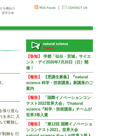
｜
RSS Feeds
CONTACT US
感する機会の
、若手主体
【告知】
学都「仙台・宮城」サイエ
ンス・デイ2026年7月26日（日）開
催！
【報告】
【受講生募集】『natural
敗。
science 科学・技術講座』新講座のご
案内
【報告】
「国際イノベーションコン
テスト2022世界大会」でnatural
science『科学・技術講座』チームが
を張り巡ら
世界3等入賞
れを水に 入
ムで断熱し
【報告】
「第12回 国際イノベーショ
ンコンテスト2021」世界大会
フ制御を 行
natural science チームが世界３等入