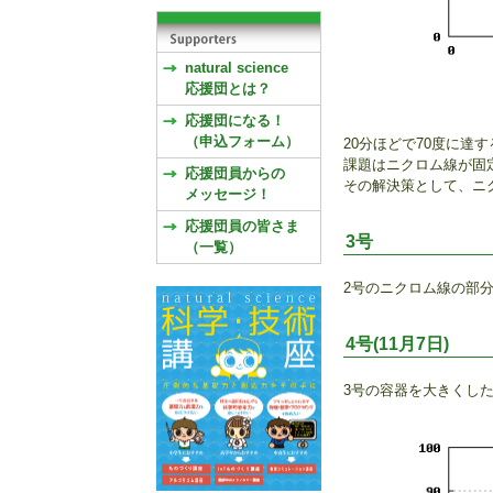
natural science
応援団とは？
応援団になる！
（申込フォーム）
20分ほどで70度に達
課題はニクロム線が固
応援団員からの
その解決策として、ニ
メッセージ！
応援団員の皆さま
3号
（一覧）
2号のニクロム線の部
4号(11月7日)
3号の容器を大きくした