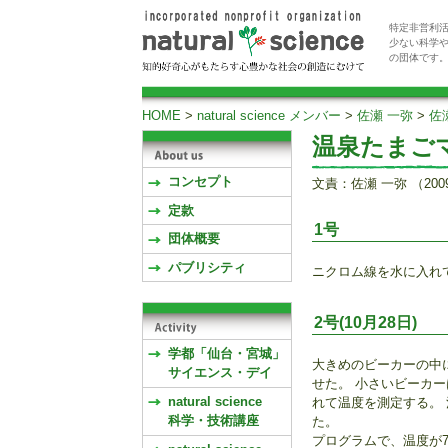
特定非営利活
少ない科学
の団体です
HOME
>
natural science メンバー
>
佐瀬 一弥
>
佐
温泉たまご
コンセプト
文責：佐瀬 一弥 （200
定款
1号
団体概要
パブリシティ
ニクロム線を水に入れ
2号(10月28日)
学都「仙台・宮城」
大きめのビーカーの中
サイエンス・デイ
せた。 小さいビーカ
natural science
れて温度を測定する。
科学・技術講座
た。
プログラムで、温度が7