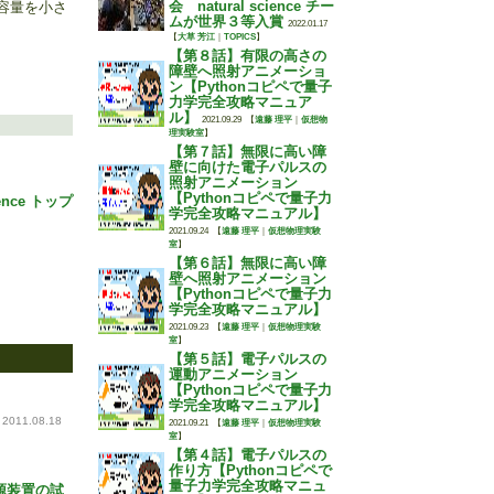
会 natural science チー
容量を小さ
ムが世界３等入賞
2022.01.17
【
大草 芳江
｜
TOPICS
】
【第８話】有限の高さの
障壁へ照射アニメーショ
ン【Pythonコピペで量子
力学完全攻略マニュア
ル】
2021.09.29
【
遠藤 理平
｜
仮想物
理実験室
】
【第７話】無限に高い障
壁に向けた電子パルスの
照射アニメーション
【Pythonコピペで量子力
ience トップ
学完全攻略マニュアル】
2021.09.24
【
遠藤 理平
｜
仮想物理実験
室
】
【第６話】無限に高い障
壁へ照射アニメーション
【Pythonコピペで量子力
学完全攻略マニュアル】
2021.09.23
【
遠藤 理平
｜
仮想物理実験
室
】
【第５話】電子パルスの
運動アニメーション
【Pythonコピペで量子力
学完全攻略マニュアル】
2011.08.18
2021.09.21
【
遠藤 理平
｜
仮想物理実験
室
】
【第４話】電子パルスの
作り方【Pythonコピペで
量子力学完全攻略マニュ
源装置の試