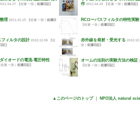
作
2011.04.27
【佐瀬 一弥｜
佐瀬日記
】
2011.04.20
【佐瀬 一弥｜
佐瀬日記
】
整理
RCローパスフィルタの特性実験
2011.01.15
【佐瀬 一弥｜
佐瀬日
【佐瀬 一弥｜
佐瀬日記
】
スフィルタの設計
赤外線を発射・受光する
2010.12.09
【佐
2010.10
日記
】
弥｜
佐瀬日記
】
ダイオードの電流-電圧特性
オームの法則の実験方法の検証
【佐瀬 一弥｜
佐瀬日記
】
【佐瀬 一弥｜
佐瀬日記
】
▲このページのトップ
｜
NPO法人 natural sc