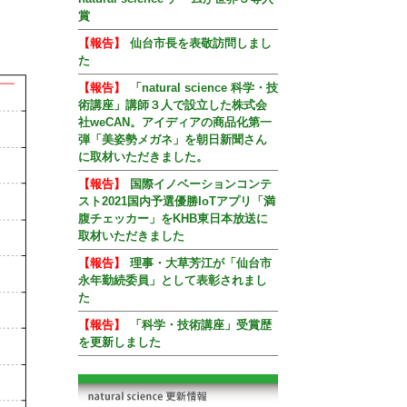
賞
【報告】
仙台市長を表敬訪問しまし
た
【報告】
「natural science 科学・技
術講座」講師３人で設立した株式会
社weCAN。アイディアの商品化第一
弾「美姿勢メガネ」を朝日新聞さん
に取材いただきました。
【報告】
国際イノベーションコンテ
スト2021国内予選優勝IoTアプリ「満
腹チェッカー」をKHB東日本放送に
取材いただきました
【報告】
理事・大草芳江が「仙台市
永年勤続委員」として表彰されまし
た
【報告】
「科学・技術講座」受賞歴
を更新しました