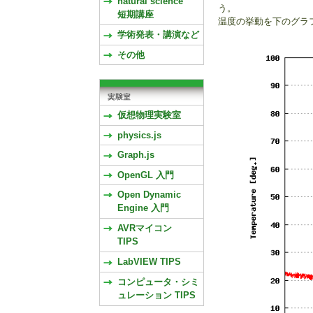
natural science
う。
短期講座
温度の挙動を下のグラ
学術発表・講演など
その他
仮想物理実験室
physics.js
Graph.js
OpenGL 入門
Open Dynamic
Engine 入門
AVRマイコン
TIPS
LabVIEW TIPS
コンピュータ・シミ
ュレーション TIPS