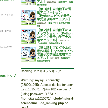
アル】
2021.09.20
【
遠藤 理平
｜
仮想
物理実験室
】
【第３話】自由粒子の運
動アニメーション
2010.12.11
【Pythonコピペで量子力
学完全攻略マニュアル】
2021.09.19
【
遠藤 理平
｜
仮想物理実験
室
】
【第２話】自由粒子のス
.20
【佐瀬 一
ナップショット【Python
コピペで量子力学完全攻
略マニュアル】
2021.09.18
【
遠藤 理平
｜
仮想物理実験室
】
2010.06.04
【第１話】プログラムの
動作確認【Pythonコピペ
で量子力学完全攻略マニ
ュアル】
2021.09.17
【
遠藤 理平
｜
仮想物理実験室
】
Ranking アクセスランキング
ience トップ
Warning
: mysqli_connect():
(28000/1045): Access denied for user
'xsvx1015071_ri'@'sv102.xserver.jp'
(using password: YES) in
/home/xsvx1015071/include/natural-
science/include_ranking.php
on
line
9