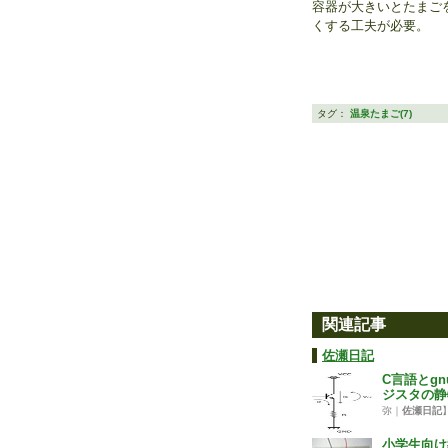
容器が大きいとたまご
くする工夫が必要。
タグ：
温泉たまご(7)
関連記事
佐瀬日記
C言語とgn
ジスタの静
弥｜
佐瀬日記
小学生向け