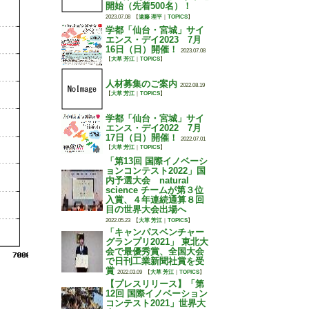
開始（先着500名）！
2023.07.08
【
遠藤 理平
｜
TOPICS
】
学都「仙台・宮城」サイ
エンス・デイ2023 7月
16日（日）開催！
2023.07.08
【
大草 芳江
｜
TOPICS
】
人材募集のご案内
2022.08.19
【
大草 芳江
｜
TOPICS
】
学都「仙台・宮城」サイ
エンス・デイ2022 7月
17日（日）開催！
2022.07.01
【
大草 芳江
｜
TOPICS
】
「第13回 国際イノベーシ
ョンコンテスト2022」国
内予選大会 natural
science チームが第３位
入賞、４年連続通算８回
目の世界大会出場へ
2022.05.23
【
大草 芳江
｜
TOPICS
】
「キャンパスベンチャー
グランプリ2021」 東北大
会で最優秀賞、全国大会
で日刊工業新聞社賞を受
賞
2022.03.09
【
大草 芳江
｜
TOPICS
】
【プレスリリース】「第
12回 国際イノベーション
コンテスト2021」世界大