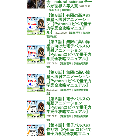
会 natural science チー
ムが世界３等入賞
2022.01.17
【
大草 芳江
｜
TOPICS
】
【第８話】有限の高さの
障壁へ照射アニメーショ
ン【Pythonコピペで量子
力学完全攻略マニュア
ル】
2021.09.29
【
遠藤 理平
｜
仮想物
理実験室
】
【第７話】無限に高い障
壁に向けた電子パルスの
照射アニメーション
【Pythonコピペで量子力
学完全攻略マニュアル】
2021.09.24
【
遠藤 理平
｜
仮想物理実験
室
】
【第６話】無限に高い障
壁へ照射アニメーション
【Pythonコピペで量子力
学完全攻略マニュアル】
2021.09.23
【
遠藤 理平
｜
仮想物理実験
室
】
【第５話】電子パルスの
運動アニメーション
【Pythonコピペで量子力
学完全攻略マニュアル】
2021.09.21
【
遠藤 理平
｜
仮想物理実験
室
】
【第４話】電子パルスの
作り方【Pythonコピペで
量子力学完全攻略マニュ