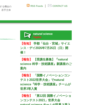
｜
RSS Feeds
CONTACT US
感する機会の
、若手主体
【告知】
学都「仙台・宮城」サイエ
ンス・デイ2026年7月26日（日）開
催！
【報告】
【受講生募集】『natural
science 科学・技術講座』新講座のご
案内
【報告】
「国際イノベーションコン
テスト2022世界大会」でnatural
science『科学・技術講座』チームが
世界3等入賞
【報告】
「第12回 国際イノベーショ
ンコンテスト2021」世界大会
natural science チームが世界３等入