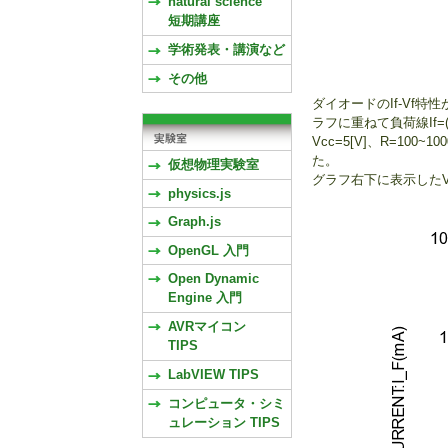
natural science
短期講座
学術発表・講演など
その他
ダイオードのIf-Vf特
ラフに重ねて負荷線If=(
Vcc=5[V]、R=10
た。
仮想物理実験室
グラフ右下に表示したV
physics.js
Graph.js
OpenGL 入門
Open Dynamic
Engine 入門
AVRマイコン
TIPS
LabVIEW TIPS
コンピュータ・シミ
ュレーション TIPS