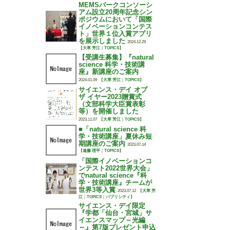
MEMSパークコンソーシ
アム設立20周年記念シン
ポジウムにおいて「国際
イノベーションコンテス
ト」世界１位入賞アプリ
を展示しました
2024.12.29
【
大草 芳江
｜
TOPICS
】
【受講生募集】『natural
science 科学・技術講
座』新講座のご案内
2024.01.09
【
大草 芳江
｜
TOPICS
】
サイエンス・デイ オブ
ザ イヤー2023贈賞式
（文部科学大臣賞表彰
等）を開催しました
2023.11.07
【
大草 芳江
｜
TOPICS
】
■「natural science 科
学・技術講座」夏休み短
期講座のご案内
2023.07.14
【
遠藤 理平
｜
TOPICS
】
「国際イノベーションコ
ンテスト2022世界大会」
でnatural science『科
学・技術講座』チームが
世界3等入賞
2023.07.12
【
大草 芳
江
｜
TOPICS
｜
パブリシティ
】
サイエンス・デイ限定
『学都「仙台・宮城」サ
イエンスマップ～光編
～』第7版プレゼント申込