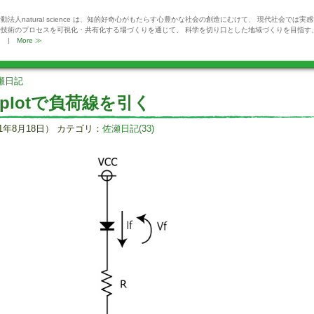
動法人natural science は、知的好奇心がもたらす心豊かな社会の創造にむけて、 現代社会では実
や技術のプロセスを可視化・共有化する場づくりを通じて、 科学を切り口とした地域づくりを目指す
。 |
More ≫
瀬日記
uplotで負荷線を引く
1年8月18日） カテゴリ：
佐瀬日記(33)