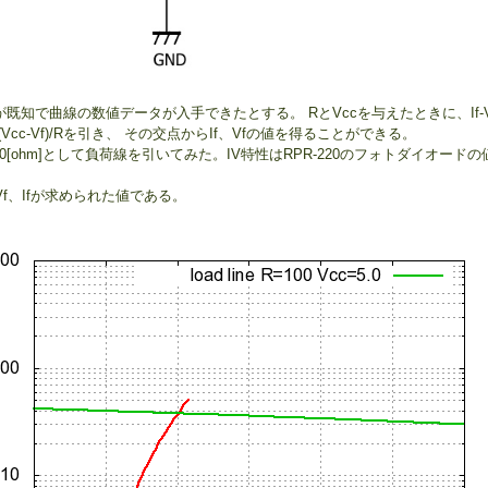
性が既知で曲線の数値データが入手できたとする。 RとVccを与えたときに、If-
Vcc-Vf)/Rを引き、 その交点からIf、Vfの値を得ることができる。
0~1000[ohm]として負荷線を引いてみた。IV特性はRPR-220のフォトダイオード
f、Ifが求められた値である。