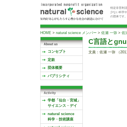
特定非営利活
少ない科学
の団体です
HOME
>
natural science メンバー
>
佐瀬 一弥
>
佐
C言語とgn
コンセプト
文責：佐瀬 一弥 （201
定款
団体概要
パブリシティ
学都「仙台・宮城」
サイエンス・デイ
natural science
科学・技術講座