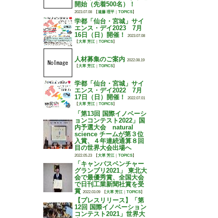
開始（先着500名）！
2023.07.08
【
遠藤 理平
｜
TOPICS
】
学都「仙台・宮城」サイ
エンス・デイ2023 7月
16日（日）開催！
2023.07.08
【
大草 芳江
｜
TOPICS
】
人材募集のご案内
2022.08.19
【
大草 芳江
｜
TOPICS
】
学都「仙台・宮城」サイ
エンス・デイ2022 7月
17日（日）開催！
2022.07.01
【
大草 芳江
｜
TOPICS
】
「第13回 国際イノベーシ
ョンコンテスト2022」国
内予選大会 natural
science チームが第３位
入賞、４年連続通算８回
目の世界大会出場へ
2022.05.23
【
大草 芳江
｜
TOPICS
】
「キャンパスベンチャー
グランプリ2021」 東北大
会で最優秀賞、全国大会
で日刊工業新聞社賞を受
賞
2022.03.09
【
大草 芳江
｜
TOPICS
】
【プレスリリース】「第
12回 国際イノベーション
コンテスト2021」世界大