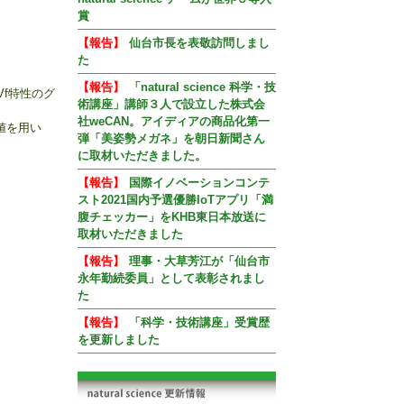
賞
【報告】
仙台市長を表敬訪問しまし
た
【報告】
「natural science 科学・技
Vf特性のグ
術講座」講師３人で設立した株式会
社weCAN。アイディアの商品化第一
の値を用い
弾「美姿勢メガネ」を朝日新聞さん
に取材いただきました。
【報告】
国際イノベーションコンテ
スト2021国内予選優勝IoTアプリ「満
腹チェッカー」をKHB東日本放送に
取材いただきました
【報告】
理事・大草芳江が「仙台市
永年勤続委員」として表彰されまし
た
【報告】
「科学・技術講座」受賞歴
を更新しました