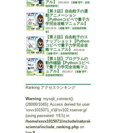
アル】
2021.09.20
【
遠藤 理平
｜
仮想
物理実験室
】
【第３話】自由粒子の運
動アニメーション
【Pythonコピペで量子力
学完全攻略マニュアル】
2021.09.19
【
遠藤 理平
｜
仮想物理実験
室
】
【第２話】自由粒子のス
ナップショット【Python
コピペで量子力学完全攻
略マニュアル】
2021.09.18
【
遠藤 理平
｜
仮想物理実験室
】
【第１話】プログラムの
動作確認【Pythonコピペ
で量子力学完全攻略マニ
ュアル】
2021.09.17
【
遠藤 理平
｜
仮想物理実験室
】
Ranking アクセスランキング
Warning
: mysqli_connect():
(28000/1045): Access denied for user
'xsvx1015071_ri'@'sv102.xserver.jp'
(using password: YES) in
/home/xsvx1015071/include/natural-
science/include_ranking.php
on
line
9