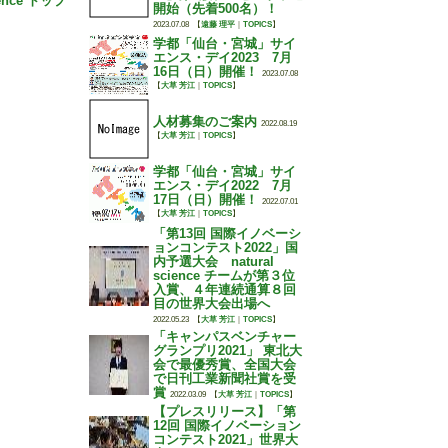
ience トップ
開始（先着500名）！
2023.07.08
【
遠藤 理平
｜
TOPICS
】
学都「仙台・宮城」サイ
エンス・デイ2023 7月
16日（日）開催！
2023.07.08
【
大草 芳江
｜
TOPICS
】
人材募集のご案内
2022.08.19
【
大草 芳江
｜
TOPICS
】
学都「仙台・宮城」サイ
エンス・デイ2022 7月
17日（日）開催！
2022.07.01
【
大草 芳江
｜
TOPICS
】
「第13回 国際イノベーシ
ョンコンテスト2022」国
内予選大会 natural
science チームが第３位
入賞、４年連続通算８回
目の世界大会出場へ
2022.05.23
【
大草 芳江
｜
TOPICS
】
「キャンパスベンチャー
グランプリ2021」 東北大
会で最優秀賞、全国大会
で日刊工業新聞社賞を受
賞
2022.03.09
【
大草 芳江
｜
TOPICS
】
【プレスリリース】「第
12回 国際イノベーション
コンテスト2021」世界大