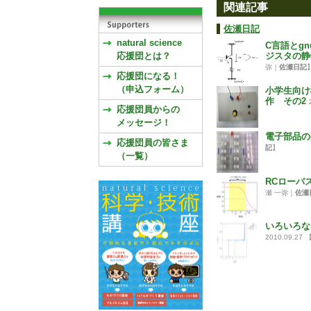
関連記事
佐瀬日記
natural science
C言語とgn
応援団とは？
ジスタの静
弥｜
佐瀬日記
応援団になる！
（申込フォーム）
小学生向け
作 その2
応援団員からの
メッセージ！
電子部品の
応援団員の皆さま
記
】
（一覧）
RCローパ
瀬 一弥｜
佐瀬
いろいろな
2010.09.27