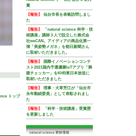
賞
【報告】
仙台市長を表敬訪問しまし
た
【報告】
「natural science 科学・技
術講座」講師３人で設立した株式会
社weCAN。アイディアの商品化第一
弾「美姿勢メガネ」を朝日新聞さん
に取材いただきました。
【報告】
国際イノベーションコンテ
スト2021国内予選優勝IoTアプリ「満
腹チェッカー」をKHB東日本放送に
取材いただきました
【報告】
理事・大草芳江が「仙台市
永年勤続委員」として表彰されまし
ience トップ
た
【報告】
「科学・技術講座」受賞歴
を更新しました