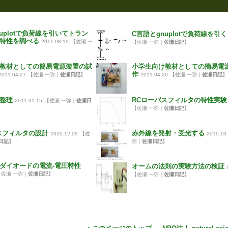
uplotで負荷線を引いてトラン
C言語とgnuplotで負荷線を引く
特性を調べる
2011.08.19
【佐瀬 一
【佐瀬 一弥｜
佐瀬日記
】
】
教材としての簡易電源装置の試
小学生向け教材としての簡易電
作
2011.04.27
【佐瀬 一弥｜
佐瀬日記
】
2011.04.20
【佐瀬 一弥｜
佐瀬日記
】
整理
RCローパスフィルタの特性実験
2011.01.15
【佐瀬 一弥｜
佐瀬日
【佐瀬 一弥｜
佐瀬日記
】
スフィルタの設計
赤外線を発射・受光する
2010.12.09
【佐
2010.10
日記
】
弥｜
佐瀬日記
】
ダイオードの電流-電圧特性
オームの法則の実験方法の検証
【佐瀬 一弥｜
佐瀬日記
】
【佐瀬 一弥｜
佐瀬日記
】