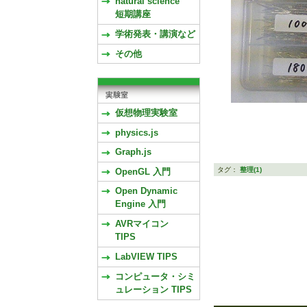
natural science
短期講座
学術発表・講演など
その他
仮想物理実験室
physics.js
Graph.js
タグ：
整理(1)
OpenGL 入門
Open Dynamic
Engine 入門
AVRマイコン
TIPS
LabVIEW TIPS
コンピュータ・シミ
ュレーション TIPS