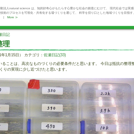
動法人natural science は、知的好奇心がもたらす心豊かな社会の創造にむけて、 現代社会では実
や技術のプロセスを可視化・共有化する場づくりを通じて、 科学を切り口とした地域づくりを目指す
。 |
More ≫
瀬日記
整理
1年1月15日） カテゴリ：
佐瀬日記(33)
いることは、高次なものづくりの必要条件だと思います。 今日は抵抗の整理
づくりの実現に少し近づけたと思います。