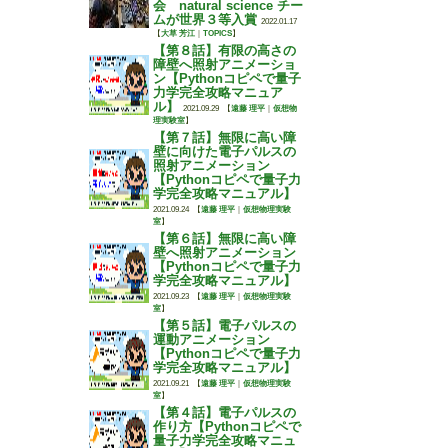
会 natural science チー
ムが世界３等入賞
2022.01.17
【
大草 芳江
｜
TOPICS
】
【第８話】有限の高さの
障壁へ照射アニメーショ
ン【Pythonコピペで量子
力学完全攻略マニュア
ル】
2021.09.29
【
遠藤 理平
｜
仮想物
理実験室
】
【第７話】無限に高い障
壁に向けた電子パルスの
照射アニメーション
【Pythonコピペで量子力
学完全攻略マニュアル】
2021.09.24
【
遠藤 理平
｜
仮想物理実験
室
】
【第６話】無限に高い障
壁へ照射アニメーション
【Pythonコピペで量子力
学完全攻略マニュアル】
2021.09.23
【
遠藤 理平
｜
仮想物理実験
室
】
【第５話】電子パルスの
運動アニメーション
【Pythonコピペで量子力
学完全攻略マニュアル】
2021.09.21
【
遠藤 理平
｜
仮想物理実験
室
】
【第４話】電子パルスの
作り方【Pythonコピペで
量子力学完全攻略マニュ