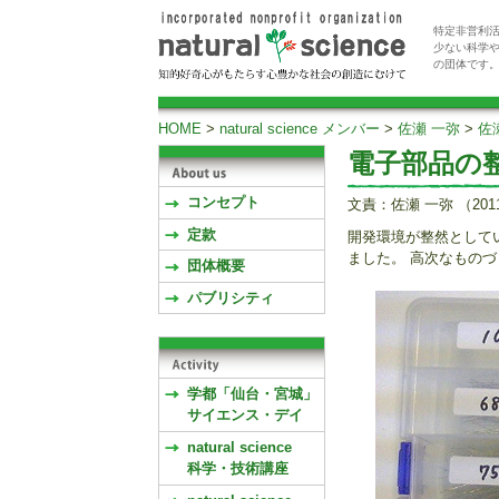
特定非営利活
少ない科学
の団体です
HOME
>
natural science メンバー
>
佐瀬 一弥
>
佐
電子部品の
コンセプト
文責：佐瀬 一弥 （201
定款
開発環境が整然として
ました。 高次なもの
団体概要
パブリシティ
学都「仙台・宮城」
サイエンス・デイ
natural science
科学・技術講座