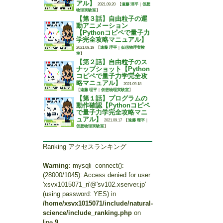
アル】
2021.09.20
【
遠藤 理平
｜
仮想
物理実験室
】
【第３話】自由粒子の運
動アニメーション
【Pythonコピペで量子力
学完全攻略マニュアル】
2021.09.19
【
遠藤 理平
｜
仮想物理実験
室
】
【第２話】自由粒子のス
ナップショット【Python
コピペで量子力学完全攻
略マニュアル】
2021.09.18
【
遠藤 理平
｜
仮想物理実験室
】
【第１話】プログラムの
動作確認【Pythonコピペ
で量子力学完全攻略マニ
ュアル】
2021.09.17
【
遠藤 理平
｜
仮想物理実験室
】
Ranking アクセスランキング
Warning
: mysqli_connect():
(28000/1045): Access denied for user
'xsvx1015071_ri'@'sv102.xserver.jp'
(using password: YES) in
/home/xsvx1015071/include/natural-
science/include_ranking.php
on
line
9