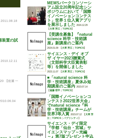
MEMSパークコンソーシ
アム設立20周年記念シン
ポジウムにおいて「国際
イノベーションコンテス
ト」世界１位入賞アプリ
2011.08.18
を展示しました
2024.12.29
【
大草 芳江
｜
TOPICS
】
【受講生募集】『natural
science 科学・技術講
源装置の試
座』新講座のご案内
2024.01.09
【
大草 芳江
｜
TOPICS
】
サイエンス・デイ オブ
ザ イヤー2023贈賞式
2010.12.11
（文部科学大臣賞表彰
等）を開催しました
2023.11.07
【
大草 芳江
｜
TOPICS
】
■「natural science 科
.20
【佐瀬 一
学・技術講座」夏休み短
期講座のご案内
2023.07.14
【
遠藤 理平
｜
TOPICS
】
「国際イノベーションコ
ンテスト2022世界大会」
2010.06.04
でnatural science『科
学・技術講座』チームが
世界3等入賞
2023.07.12
【
大草 芳
江
｜
TOPICS
｜
パブリシティ
】
サイエンス・デイ限定
『学都「仙台・宮城」サ
イエンスマップ～光編
～』第7版プレゼント申込