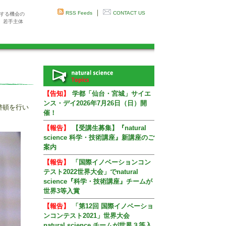
｜
RSS Feeds
CONTACT US
感する機会の
、若手主体
【告知】
学都「仙台・宮城」サイエ
ンス・デイ2026年7月26日（日）開
整頓を行い
催！
【報告】
【受講生募集】『natural
science 科学・技術講座』新講座のご
案内
【報告】
「国際イノベーションコン
テスト2022世界大会」でnatural
science『科学・技術講座』チームが
世界3等入賞
【報告】
「第12回 国際イノベーショ
ンコンテスト2021」世界大会
natural science チームが世界３等入