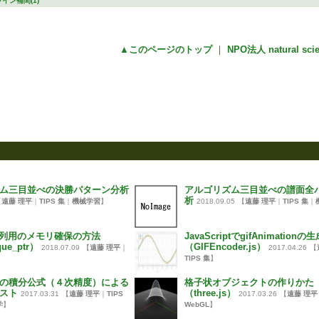
イン補間(1)
▲このページのトップ
｜
NPO法人 natural sc
ム三目並べの決勝パターン分析
アルゴリズム三目並べの譜面全
析
【
遠藤 理平
｜
TIPS 集
｜
機械学習
】
2018.09.05
【
遠藤 理平
｜
TIPS 集
｜
配列用のメモリ確保の方法
JavaScriptでgifAnimationの
que_ptr）
（GIFEncoder.js）
2018.07.09
【
遠藤 理平
｜
2017.04.26
【
TIPS 集
】
の積分公式（４次精度）による
格子状オブジェクトの作りかた
スト
（three.js）
2017.03.31
【
遠藤 理平
｜
TIPS
2017.03.26
【
遠藤 理平
学
】
WebGL
】