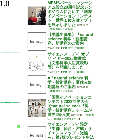
MEMSパークコンソーシ
アム設立20周年記念シン
ポジウムにおいて「国際
イノベーションコンテス
ト」世界１位入賞アプリ
を展示しました
2024.12.29
【
大草 芳江
｜
TOPICS
】
【受講生募集】『natural
science 科学・技術講
座』新講座のご案内
2024.01.09
【
大草 芳江
｜
TOPICS
】
サイエンス・デイ オブ
ザ イヤー2023贈賞式
（文部科学大臣賞表彰
等）を開催しました
2023.11.07
【
大草 芳江
｜
TOPICS
】
■「natural science 科
学・技術講座」夏休み短
期講座のご案内
2023.07.14
【
遠藤 理平
｜
TOPICS
】
「国際イノベーションコ
ンテスト2022世界大会」
でnatural science『科
学・技術講座』チームが
世界3等入賞
2023.07.12
【
大草 芳
江
｜
TOPICS
｜
パブリシティ
】
サイエンス・デイ限定
?
『学都「仙台・宮城」サ
イエンスマップ～光編
～』第7版プレゼント申込