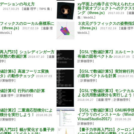
デーションの与え方
xy平面上の格子点で与えられた
格子状オブジェクトへのテクス
）
2017.03.25
【
遠藤 理平
｜
TIPS 集
｜
ング（three.js）
2017.03.23
【
遠藤
集
｜
WebGL
】
フィックスのローカル座標系に
３次元グラフィックスの姿勢指
hree.js）
（three.js）
2017.02.19
【
遠藤 理
2017.02.19
【
遠藤 理平
WebGL
】
WebGL
】
再入門23】シュレディンガー方
【GSLで数値計算7】エルミー
状態の数値計算
有値の固有ベクトル
2018.07.10
【
遠藤
2018.07.05
【
理学
】
計算物理学
】
数値計算6】高速フーリエ変換
【GSLで数値計算5】実対称行
タ）の動作チェック
の固有ベクトルを計算
2018.07.03
2018.07.01
計算物理学
】
｜
計算物理学
】
数値計算4】行列の積の計算
【GSLで数値計算3】モンテカ
よる汎用数値積分を実行しよう
【
遠藤 理平
｜
計算物理学
】
2018.06.27
【
遠藤 理平
｜
計算物理学
】
数値計算2】二重適応型積分によ
【GSLで数値計算1】GNU科学
イブラリのインストール（Windo
積分を実行しよう！
2018.06.26
VisualStudio2017）
2018.06.26
計算物理学
】
計算物理学
】
再入門22】幅が変化する量子井
【量子力学再入門21】クーロン
の運動（スペクトル法）
シャル中の波束の運動（スペク