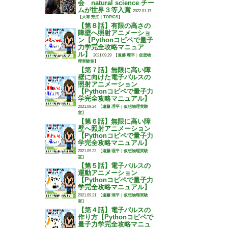
会 natural science チー
ムが世界３等入賞
2022.01.17
【
大草 芳江
｜
TOPICS
】
【第８話】有限の高さの
障壁へ照射アニメーショ
ン【Pythonコピペで量子
力学完全攻略マニュア
ル】
2021.09.29
【
遠藤 理平
｜
仮想物
理実験室
】
【第７話】無限に高い障
壁に向けた電子パルスの
照射アニメーション
【Pythonコピペで量子力
学完全攻略マニュアル】
2021.09.24
【
遠藤 理平
｜
仮想物理実験
室
】
【第６話】無限に高い障
壁へ照射アニメーション
【Pythonコピペで量子力
学完全攻略マニュアル】
2021.09.23
【
遠藤 理平
｜
仮想物理実験
室
】
【第５話】電子パルスの
運動アニメーション
【Pythonコピペで量子力
学完全攻略マニュアル】
2021.09.21
【
遠藤 理平
｜
仮想物理実験
室
】
【第４話】電子パルスの
作り方【Pythonコピペで
量子力学完全攻略マニュ