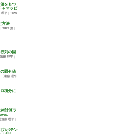
z値をもつ
チャマッピ
 理平
｜
TIPS
定方法
｜
TIPS 集
｜
ト行列の固
遠藤 理平
｜
列の固有値
【
遠藤 理平
ルロ積分に
！
技術計算ラ
ws,
【
遠藤 理平
｜
引力ポテン
トル法）