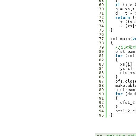
68
}
69
if
(i > 
70
h = xs[i
71
d = t - 
72
return
(
73
+ ((ys
74
- (zs[
75
}
76
77
int
main(
v
78
{
79
//１次元
80
ofstream
81
for
(
int
82
{
83
xs[i] 
84
ys[i] 
85
ofs <<
86
}
87
ofs.clos
88
maketabl
89
ofstream
90
for
(
dou
91
{
92
ofs1_2
93
}
94
ofs1_2.c
95
}