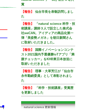
賞
【報告】
仙台市長を表敬訪問しまし
た
【報告】
「natural science 科学・技
術講座」講師３人で設立した株式会
社weCAN。アイディアの商品化第一
弾「美姿勢メガネ」を朝日新聞さん
に取材いただきました。
【報告】
国際イノベーションコンテ
スト2021国内予選優勝IoTアプリ「満
腹チェッカー」をKHB東日本放送に
取材いただきました
【報告】
理事・大草芳江が「仙台市
永年勤続委員」として表彰されまし
た
【報告】
「科学・技術講座」受賞歴
を更新しました