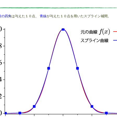
青の四角
は与えた１０点、
青線
が与えた１０点を用いたスプライン補間。