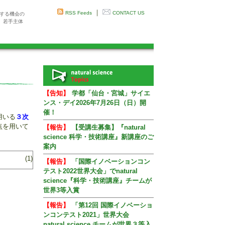
｜
RSS Feeds
CONTACT US
感する機会の
、若手主体
【告知】
学都「仙台・宮城」サイエ
ンス・デイ2026年7月26日（日）開
催！
用いる
３次
点を用いて
【報告】
【受講生募集】『natural
science 科学・技術講座』新講座のご
案内
(1)
【報告】
「国際イノベーションコン
テスト2022世界大会」でnatural
science『科学・技術講座』チームが
世界3等入賞
【報告】
「第12回 国際イノベーショ
ンコンテスト2021」世界大会
natural science チームが世界３等入