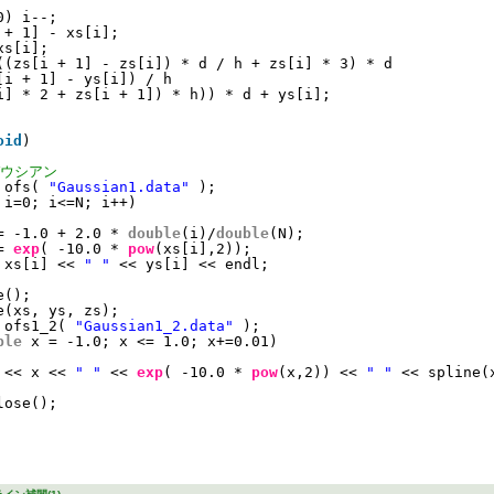
0) i--;
 + 1] - xs[i];
xs[i];
((zs[i + 1] - zs[i]) * d / h + zs[i] * 3) * d
[i + 1] - ys[i]) / h
i] * 2 + zs[i + 1]) * h)) * d + ys[i];
oid
)
ガウシアン
 ofs( 
"Gaussian1.data"
); 
i=0; i<=N; i++)
= -1.0 + 2.0 * 
double
(i)/
double
(N);
= 
exp
( -10.0 * 
pow
(xs[i],2));
 xs[i] << 
" "
<< ys[i] << endl;
e();
e(xs, ys, zs);
 ofs1_2( 
"Gaussian1_2.data"
); 
ble
x = -1.0; x <= 1.0; x+=0.01)
 << x << 
" "
<< 
exp
( -10.0 * 
pow
(x,2)) << 
" "
<< spline(
lose();