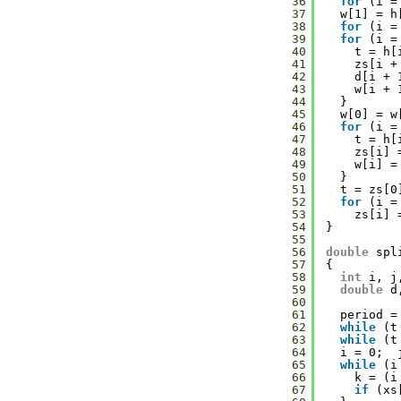
36
for
(i =
37
w[1] = h
38
for
(i =
39
for
(i =
40
t = h[
41
zs[i +
42
d[i + 
43
w[i + 
44
}
45
w[0] = w
46
for
(i =
47
t = h[
48
zs[i] 
49
w[i] =
50
}
51
t = zs[0
52
for
(i =
53
zs[i] 
54
}
55
56
double
spl
57
{
58
int
i, j
59
double
d
60
61
period =
62
while
(t
63
while
(t
64
i = 0;  
65
while
(i
66
k = (i
67
if
(xs