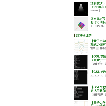
透明度グラ
（three.js
WebGL
】
３次元グラ
おける回転（t
平
｜
TIPS 集
｜
計算物理学
【量子力学
程式の固有
理平
｜
計算物
【GSLで
（複素デー
【
遠藤 理平
｜
【GSLで
2018.06.30
【GSLで
る汎用数値
【
遠藤 理平
｜
【量子力学
戸内の波束