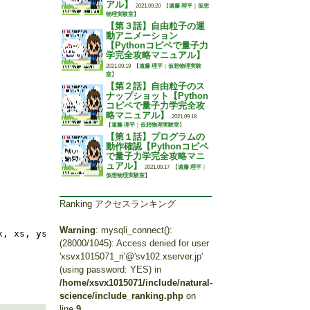
アル】
2021.09.20
【
遠藤 理平
｜
仮想
物理実験室
】
【第３話】自由粒子の運
動アニメーション
【Pythonコピペで量子力
学完全攻略マニュアル】
2021.09.19
【
遠藤 理平
｜
仮想物理実験
室
】
【第２話】自由粒子のス
ナップショット【Python
コピペで量子力学完全攻
略マニュアル】
2021.09.18
【
遠藤 理平
｜
仮想物理実験室
】
【第１話】プログラムの
動作確認【Pythonコピペ
で量子力学完全攻略マニ
ュアル】
2021.09.17
【
遠藤 理平
｜
仮想物理実験室
】
Ranking アクセスランキング
Warning
: mysqli_connect():
x, xs, ys, zs) << endl;
(28000/1045): Access denied for user
'xsvx1015071_ri'@'sv102.xserver.jp'
(using password: YES) in
/home/xsvx1015071/include/natural-
science/include_ranking.php
on
line
9