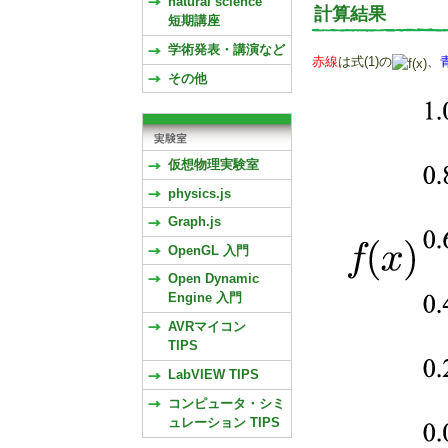
natural science
計算結果
短期講座
学術発表・講演など
赤線
は式(1)の
、
その他
仮想物理実験室
physics.js
Graph.js
OpenGL 入門
Open Dynamic
Engine 入門
AVRマイコン
TIPS
LabVIEW TIPS
コンピュータ・シミ
ュレーション TIPS