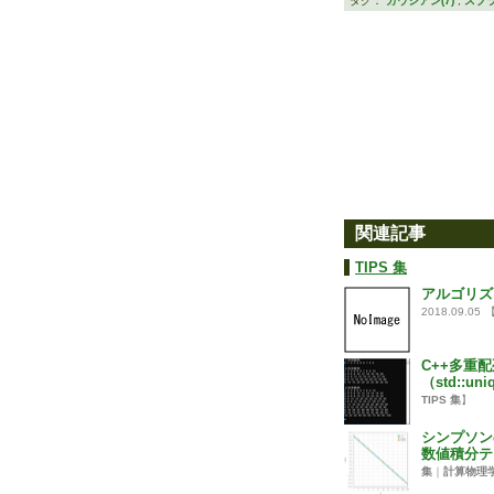
タグ：
ガウシアン(7)
,
スプラ
関連記事
TIPS 集
アルゴリズ
2018.09.05
C++多重
（std::uni
TIPS 集
】
シンプソン
数値積分テ
集
｜
計算物理