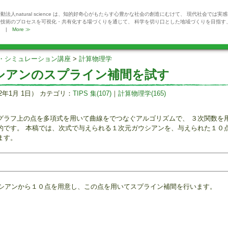
動法人natural science は、知的好奇心がもたらす心豊かな社会の創造にむけて、 現代社会では実
や技術のプロセスを可視化・共有化する場づくりを通じて、 科学を切り口とした地域づくりを目指す
。 |
More ≫
・シミュレーション講座
>
計算物理学
シアンのスプライン補間を試す
2年1月 1日） カテゴリ：
TIPS 集(107)
｜
計算物理学(165)
グラフ上の点を多項式を用いて曲線をでつなぐアルゴリズムで、 ３次関数を
的です。 本稿では、次式で与えられる１次元ガウシアンを、与えられた１０
ます。
ガウシアンから１０点を用意し、この点を用いてスプライン補間を行います。