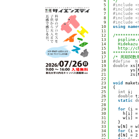
4
*/
5
#include <
6
#include <
7
#include <
8
#include <
9
#include <
10
using
name
11
12
/*********
13
psplin
14
Hidekazu
15
http://c
16
**********
17
/* 周期関数用
18
#define  N
19
double
xs[
20
ys[
21
zs[
22
23
void
maket
24
{
25
int
i;
26
double
t
27
static
d
28
29
for
(i =
30
h[i] =
31
w[i] =
32
}
33
w[N] = w
34
for
(i =
35
d[N] = 2