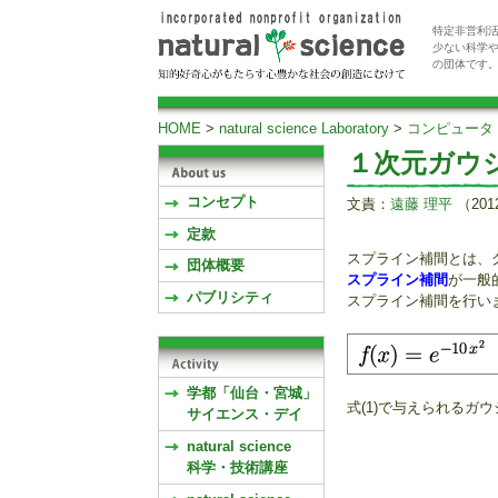
特定非営利活
少ない科学
の団体です
HOME
>
natural science Laboratory
>
コンピュータ
１次元ガウ
コンセプト
文責：
遠藤 理平
（201
定款
スプライン補間とは、
団体概要
スプライン補間
が一般
パブリシティ
スプライン補間を行い
学都「仙台・宮城」
式(1)で与えられる
サイエンス・デイ
natural science
科学・技術講座