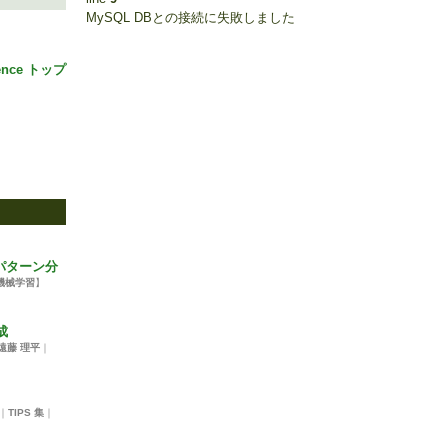
MySQL DBとの接続に失敗しました
ience トップ
パターン分
機械学習
】
生成
遠藤 理平
｜
｜
TIPS 集
｜