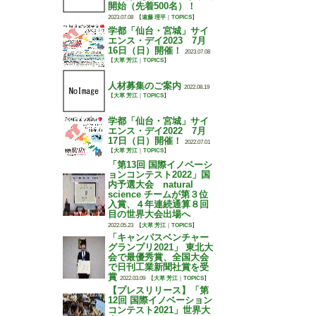
開始（先着500名）！
2023.07.08
【
遠藤 理平
｜
TOPICS
】
学都「仙台・宮城」サイ
エンス・デイ2023 7月
16日（日）開催！
2023.07.08
【
大草 芳江
｜
TOPICS
】
人材募集のご案内
2022.08.19
【
大草 芳江
｜
TOPICS
】
学都「仙台・宮城」サイ
エンス・デイ2022 7月
17日（日）開催！
2022.07.01
【
大草 芳江
｜
TOPICS
】
「第13回 国際イノベーシ
ョンコンテスト2022」国
内予選大会 natural
science チームが第３位
入賞、４年連続通算８回
目の世界大会出場へ
2022.05.23
【
大草 芳江
｜
TOPICS
】
「キャンパスベンチャー
グランプリ2021」 東北大
会で最優秀賞、全国大会
で日刊工業新聞社賞を受
賞
2022.03.09
【
大草 芳江
｜
TOPICS
】
【プレスリリース】「第
12回 国際イノベーション
コンテスト2021」世界大