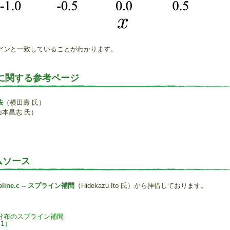
アンと一致していることがわかります。
に関する参考ページ
法
（横田壽 氏）
山本昌志 氏）
ムソース
pline.c -- スプライン補間
（Hidekazu Ito 氏）から拝借しております。
分布のスプライン補間
01）