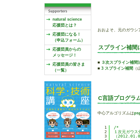
natural science
応援団とは？
おおよそ、元のガウシ
応援団になる！
（申込フォーム）
スプライン補間
応援団員からの
メッセージ！
■
３次スプライン補間
応援団員の皆さま
■
3 スプライン補間
（
（一覧）
C言語プログラ
中心アルゴリズムは
ps
1
/*
2
１次元ガウス
3
（2012.01.