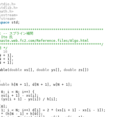
stdio.h>
stdlib.h>
math.h>
iostream>
fstream>
space
std;
**************************************************
e.c -- スプライン補間
 Ito 氏
haste.web.fc2.com/Reference.files/Algo.html
*************************************************/
 */
  10
N + 1],
N + 1],
N + 1];
able(
double
xs[], 
double
ys[], 
double
zs[])
;
ouble
h[N + 1], d[N + 1], w[N + 1];
 0; i < N; i++) {
 xs[i + 1] - xs[i];
 (ys[i + 1] - ys[i]) / h[i];
[0];
 1; i < N; i++) d[i] = 2 * (xs[i + 1] - xs[i - 1]);
 * (h[N - 1] + h[0]);