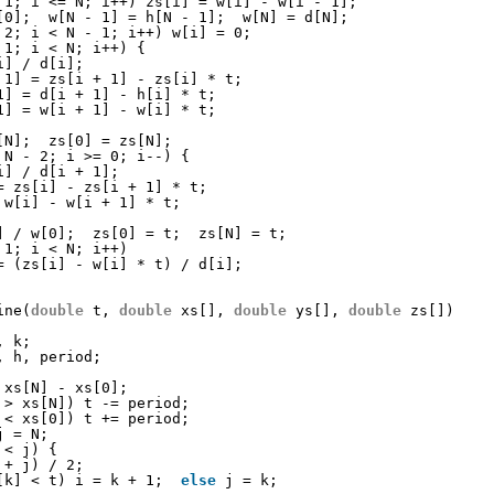
 1; i <= N; i++) zs[i] = w[i] - w[i - 1];
[0];  w[N - 1] = h[N - 1];  w[N] = d[N];
 2; i < N - 1; i++) w[i] = 0;
 1; i < N; i++) {
i] / d[i];
 1] = zs[i + 1] - zs[i] * t;
1] = d[i + 1] - h[i] * t;
1] = w[i + 1] - w[i] * t;
[N];  zs[0] = zs[N];
 N - 2; i >= 0; i--) {
i] / d[i + 1];
= zs[i] - zs[i + 1] * t;
 w[i] - w[i + 1] * t;
] / w[0];  zs[0] = t;  zs[N] = t;
 1; i < N; i++)
= (zs[i] - w[i] * t) / d[i];
ine(
double
t, 
double
xs[], 
double
ys[], 
double
zs[])
, k;
, h, period;
 xs[N] - xs[0];
 > xs[N]) t -= period;
 < xs[0]) t += period;
j = N;
 < j) {
 + j) / 2;
[k] < t) i = k + 1;  
else
j = k;