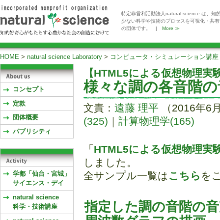
特定非営利活動法人natural scienc
少ない科学や技術のプロセスを可視化・共有
の団体です。 |
More ≫
HOME
>
natural science Laboratory
>
コンピュータ・シミュレーション講座
【HTML5による仮想物理実
様々な調の各音階の
コンセプト
定款
文責：
遠藤 理平
（2016年6
団体概要
(325)
｜
計算物理学(165)
パブリシティ
「
HTML5による仮想物理
しました。
学都「仙台・宮城」
全サンプル一覧は
こちら
を
サイエンス・デイ
natural science
指定した調の音階の音
科学・技術講座