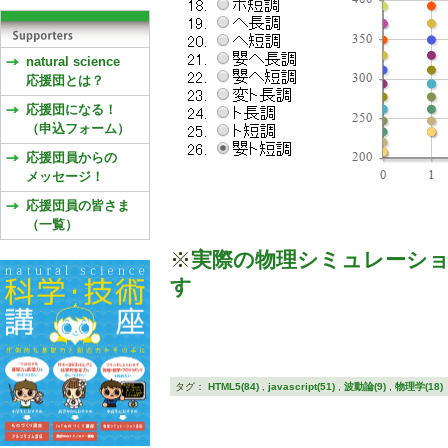
natural science
応援団とは？
応援団になる！
（申込フォーム）
応援団員からの
メッセージ！
応援団員の皆さま
（一覧）
※
実際の物理シミュレーシ
す
タグ：
HTML5(84)
,
javascript(51)
,
波動論(9)
,
物理学(18)