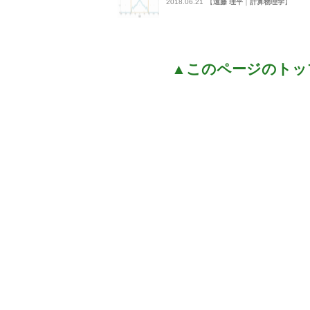
2018.06.21
【
遠藤 理平
｜
計算物理学
】
▲このページのトッ