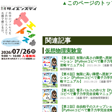
▲このページのトッ
関連記事
仮想物理実験室
【第８話】有限の高さの障壁へ照射
ーション【Pythonコピペで量子力
攻略マニュアル】
2021.09.29
【
遠藤 
物理実験室
】
【第６話】無限に高い障壁へ照射ア
ション【Pythonコピペで量子力学
略マニュアル】
2021.09.23
【
遠藤 理平
理実験室
】
【第４話】電子パルスの作り方【Pyt
コピペで量子力学完全攻略マニュア
2021.09.20
【
遠藤 理平
｜
仮想物理実験室
】
【第２話】自由粒子のスナップショ
【Pythonコピペで量子力学完全攻