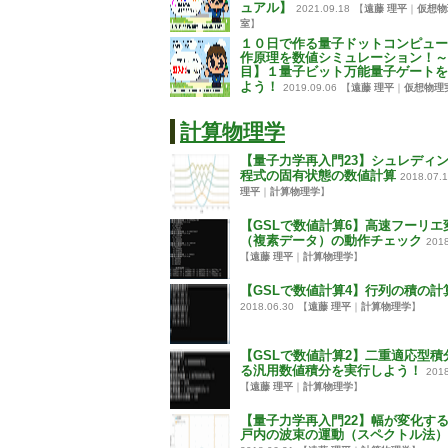
ュアル】
2021.09.18
【
遠藤 理平
｜
仮想物
室
】
１０日で作る量子ドットコンピュー
作原理を数値シミュレーション！～
目】１量子ビット万能量子ゲートを
よう！
2019.09.06
【
遠藤 理平
｜
仮想物理
計算物理学
【量子力学再入門23】シュレディ
程式の固有状態の数値計算
2018.07.
理平
｜
計算物理学
】
【GSLで数値計算6】高速フーリエ
（複素データ）の動作チェック
2018
【
遠藤 理平
｜
計算物理学
】
【GSLで数値計算4】行列の積の計
2018.06.30
【
遠藤 理平
｜
計算物理学
】
【GSLで数値計算2】二重適応型積
る汎用数値積分を実行しよう！
2018
【
遠藤 理平
｜
計算物理学
】
【量子力学再入門22】幅が変化す
戸内の波束の運動（スペクトル法）