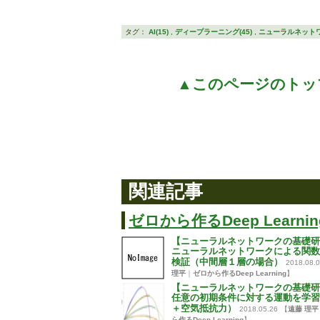
タグ：
AI(15)
,
ディープラーニング(45)
,
ニューラルネットワー
▲このページのトッ
関連記事
ゼロから作るDeep Learnin
【ニューラルネットワークの基礎研
ニューラルネットワークによる関数
検証（中間層１層の場合）
2018.08.
理平
｜
ゼロから作るDeep Learning
】
【ニューラルネットワークの基礎研
任意の初期条件に対する運動を学習
＋空気抵抗力）
2018.05.26
【
遠藤 理平
ら作るDeep Learning
】