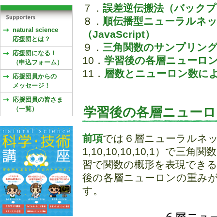
７．
誤差逆伝搬法（バック
８．
順伝播型ニューラルネッ
natural science
（JavaScript）
応援団とは？
９．
三角関数のサンプリング学
応援団になる！
10．
学習後の各層ニューロ
（申込フォーム）
11．
層数とニューロン数に
応援団員からの
メッセージ！
応援団員の皆さま
（一覧）
学習後の各層ニューロ
前項
では６層ニューラルネ
1,10,10,10,10,1）
習で関数の概形を表現でき
後の各層ニューロンの重み
す。