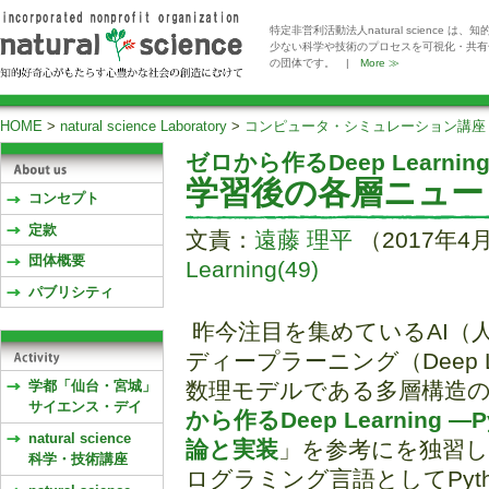
特定非営利活動法人natural scienc
少ない科学や技術のプロセスを可視化・共有
の団体です。 |
More ≫
HOME
>
natural science Laboratory
>
コンピュータ・シミュレーション講座
ゼロから作るDeep Learnin
学習後の各層ニュー
コンセプト
定款
文責：
遠藤 理平
（2017年4
団体概要
Learning(49)
パブリシティ
昨今注目を集めているAI（
ディープラーニング（Deep L
学都「仙台・宮城」
数理モデルである多層構造
サイエンス・デイ
から作るDeep Learnin
natural science
論と実装
」を参考にを独習
科学・技術講座
ログラミング言語としてPyt