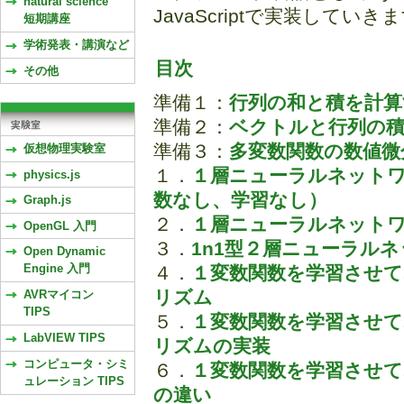
natural science
JavaScriptで実装していき
短期講座
学術発表・講演など
目次
その他
準備１：
行列の和と積を計算
準備２：
ベクトルと行列の積
準備３：
多変数関数の数値微
仮想物理実験室
１．
１層ニューラルネット
physics.js
数なし、学習なし）
Graph.js
２．
１層ニューラルネット
OpenGL 入門
３．
1n1型２層ニューラル
Open Dynamic
Engine 入門
４．
１変数関数を学習させて
リズム
AVRマイコン
TIPS
５．
１変数関数を学習させて
LabVIEW TIPS
リズムの実装
コンピュータ・シミ
６．
１変数関数を学習させ
ュレーション TIPS
の違い