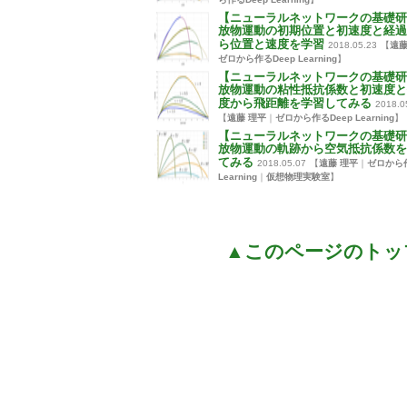
【ニューラルネットワークの基礎研
放物運動の初期位置と初速度と経過
ら位置と速度を学習
2018.05.23
【
遠藤
ゼロから作るDeep Learning
】
【ニューラルネットワークの基礎研
放物運動の粘性抵抗係数と初速度と
度から飛距離を学習してみる
2018.0
【
遠藤 理平
｜
ゼロから作るDeep Learning
】
【ニューラルネットワークの基礎研
放物運動の軌跡から空気抵抗係数を
てみる
2018.05.07
【
遠藤 理平
｜
ゼロから作
Learning
｜
仮想物理実験室
】
▲このページのトッ