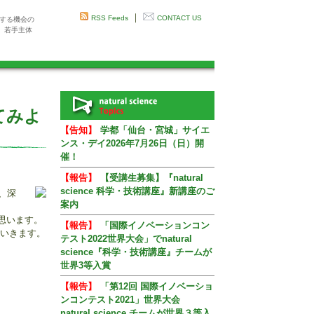
｜
RSS Feeds
CONTACT US
感する機会の
、若手主体
てみよ
【告知】
学都「仙台・宮城」サイエ
ンス・デイ2026年7月26日（日）開
催！
【報告】
【受講生募集】『natural
science 科学・技術講座』新講座のご
g、深
案内
る
思います。
【報告】
「国際イノベーションコン
ていきます。
テスト2022世界大会」でnatural
science『科学・技術講座』チームが
世界3等入賞
【報告】
「第12回 国際イノベーショ
ンコンテスト2021」世界大会
natural science チームが世界３等入