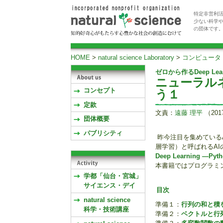
特定非営利活
少ない科学
の団体です
HOME
>
natural science Laboratory
>
コンピュータ
ゼロから作るDeep Lear
ニューラル
コンセプト
う１
定款
文責：
遠藤 理平
（20
団体概要
パブリシティ
昨今注目を集めているAI
層学習）と呼ばれるA
Deep Learning
本書籍ではプログラミング
学都「仙台・宮城」
サイエンス・デイ
目次
natural science
準備１：
行列の和と積
科学・技術講座
準備２：
ベクトルと行