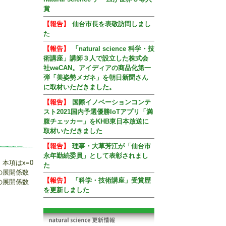
賞
【報告】
仙台市長を表敬訪問しまし
た
【報告】
「natural science 科学・技
術講座」講師３人で設立した株式会
社weCAN。アイディアの商品化第一
弾「美姿勢メガネ」を朝日新聞さん
に取材いただきました。
【報告】
国際イノベーションコンテ
スト2021国内予選優勝IoTアプリ「満
腹チェッカー」をKHB東日本放送に
取材いただきました
【報告】
理事・大草芳江が「仙台市
永年勤続委員」として表彰されまし
本項はx=0
た
の展開係数
【報告】
「科学・技術講座」受賞歴
の展開係数
を更新しました