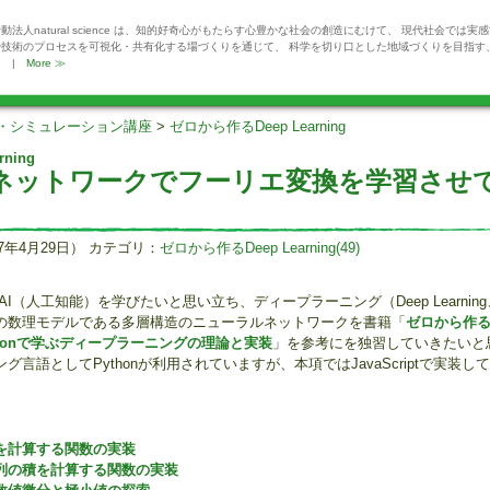
動法人natural science は、知的好奇心がもたらす心豊かな社会の創造にむけて、 現代社会では実
や技術のプロセスを可視化・共有化する場づくりを通じて、 科学を切り口とした地域づくりを目指す
。 |
More ≫
・シミュレーション講座
>
ゼロから作るDeep Learning
ning
ネットワークでフーリエ変換を学習させ
17年4月29日） カテゴリ：
ゼロから作るDeep Learning(49)
（人工知能）を学びたいと思い立ち、ディープラーニング（Deep Learnin
Iの数理モデルである多層構造のニューラルネットワークを書籍「
ゼロから作
 ―Pythonで学ぶディープラーニングの理論と実装
」を参考にを独習していきたいと
言語としてPythonが利用されていますが、本項ではJavaScriptで実装し
を計算する関数の実装
列の積を計算する関数の実装