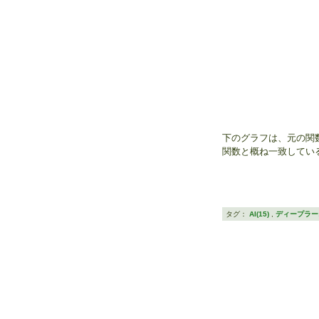
下のグラフは、元の関
関数と概ね一致してい
タグ：
AI(15)
,
ディープラーニ