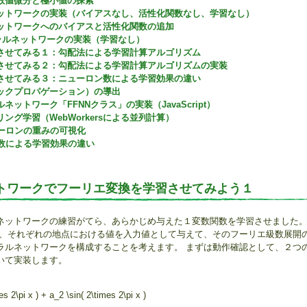
数値微分と極小値の探索
ットワークの実装（バイアスなし、活性化関数なし、学習なし）
ットワークへのバイアスと活性化関数の追加
ーラルネットワークの実装（学習なし）
させてみる１：勾配法による学習計算アルゴリズム
させてみる２：勾配法による学習計算アルゴリズムの実装
させてみる３：ニューロン数による学習効果の違い
ックプロパゲーション）の導出
ットワーク「FFNNクラス」の実装（JavaScript）
ング学習（WebWorkersによる並列計算）
ーロンの重みの可視化
数による学習効果の違い
トワークでフーリエ変換を学習させてみよう１
ネットワークの練習がてら、あらかじめ与えた１変数関数を学習させました。 
して、それぞれの地点における値を入力値として与えて、そのフーリエ級数展開
ラルネットワークを構成することを考えます。 まずは動作確認として、２つ
いて実装します。