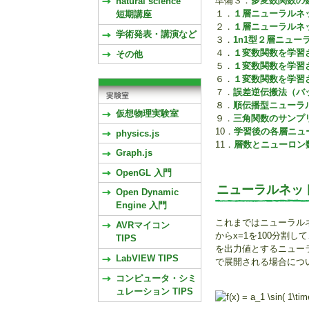
準備３：
多変数関数の
natural science
１．
１層ニューラルネ
短期講座
２．
１層ニューラルネ
学術発表・講演など
３．
1n1型２層ニュ
４．
１変数関数を学習
その他
５．
１変数関数を学習
６．
１変数関数を学習
７．
誤差逆伝搬法（バ
８．
順伝播型ニューラルネ
仮想物理実験室
９．
三角関数のサンプリ
10．
学習後の各層ニュ
physics.js
11．
層数とニューロン
Graph.js
OpenGL 入門
ニューラルネッ
Open Dynamic
Engine 入門
これまではニューラル
AVRマイコン
からx=1を100分割
TIPS
を出力値とするニュー
LabVIEW TIPS
で展開される場合につ
コンピュータ・シミ
ュレーション TIPS