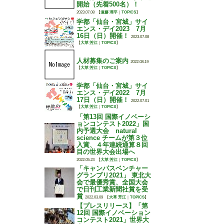
開始（先着500名）！
2023.07.08
【
遠藤 理平
｜
TOPICS
】
学都「仙台・宮城」サイ
エンス・デイ2023 7月
16日（日）開催！
2023.07.08
【
大草 芳江
｜
TOPICS
】
人材募集のご案内
2022.08.19
【
大草 芳江
｜
TOPICS
】
学都「仙台・宮城」サイ
エンス・デイ2022 7月
17日（日）開催！
2022.07.01
【
大草 芳江
｜
TOPICS
】
「第13回 国際イノベーシ
ョンコンテスト2022」国
内予選大会 natural
science チームが第３位
入賞、４年連続通算８回
目の世界大会出場へ
2022.05.23
【
大草 芳江
｜
TOPICS
】
「キャンパスベンチャー
グランプリ2021」 東北大
会で最優秀賞、全国大会
で日刊工業新聞社賞を受
賞
2022.03.09
【
大草 芳江
｜
TOPICS
】
【プレスリリース】「第
12回 国際イノベーション
コンテスト2021」世界大