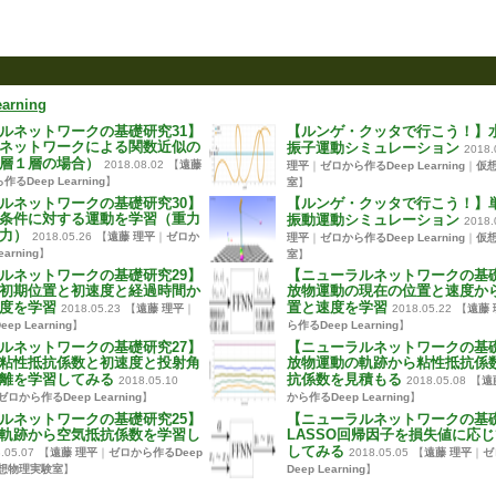
rning
ルネットワークの基礎研究31】
【ルンゲ・クッタで行こう！】
ネットワークによる関数近似の
振子運動シミュレーション
2018.
層１層の場合）
2018.08.02
【
遠藤
理平
｜
ゼロから作るDeep Learning
｜
仮
るDeep Learning
】
室
】
ルネットワークの基礎研究30】
【ルンゲ・クッタで行こう！】
条件に対する運動を学習（重力
振動運動シミュレーション
2018.
力）
2018.05.26
【
遠藤 理平
｜
ゼロか
理平
｜
ゼロから作るDeep Learning
｜
仮
arning
】
室
】
ルネットワークの基礎研究29】
【ニューラルネットワークの基礎
初期位置と初速度と経過時間か
放物運動の現在の位置と速度か
度を学習
置と速度を学習
2018.05.23
【
遠藤 理平
｜
2018.05.22
【
遠藤 
p Learning
】
ら作るDeep Learning
】
ルネットワークの基礎研究27】
【ニューラルネットワークの基礎
粘性抵抗係数と初速度と投射角
放物運動の軌跡から粘性抵抗係
離を学習してみる
抗係数を見積もる
2018.05.10
2018.05.08
【
遠
ゼロから作るDeep Learning
】
から作るDeep Learning
】
ルネットワークの基礎研究25】
【ニューラルネットワークの基礎
軌跡から空気抵抗係数を学習し
LASSO回帰因子を損失値に応
してみる
.05.07
【
遠藤 理平
｜
ゼロから作るDeep
2018.05.05
【
遠藤 理平
｜
ゼ
想物理実験室
】
Deep Learning
】