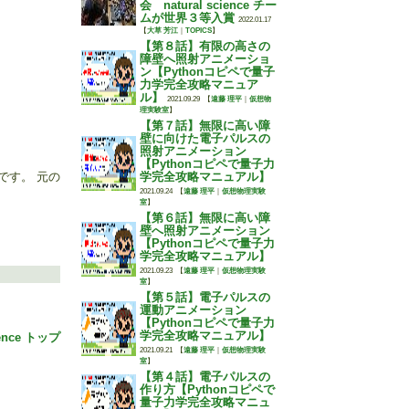
会 natural science チー
ムが世界３等入賞
2022.01.17
【
大草 芳江
｜
TOPICS
】
【第８話】有限の高さの
障壁へ照射アニメーショ
ン【Pythonコピペで量子
力学完全攻略マニュア
ル】
2021.09.29
【
遠藤 理平
｜
仮想物
理実験室
】
【第７話】無限に高い障
壁に向けた電子パルスの
照射アニメーション
【Pythonコピペで量子力
です。 元の
学完全攻略マニュアル】
2021.09.24
【
遠藤 理平
｜
仮想物理実験
室
】
【第６話】無限に高い障
壁へ照射アニメーション
【Pythonコピペで量子力
学完全攻略マニュアル】
2021.09.23
【
遠藤 理平
｜
仮想物理実験
室
】
【第５話】電子パルスの
運動アニメーション
【Pythonコピペで量子力
学完全攻略マニュアル】
ience トップ
2021.09.21
【
遠藤 理平
｜
仮想物理実験
室
】
【第４話】電子パルスの
作り方【Pythonコピペで
量子力学完全攻略マニュ