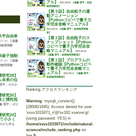
アル】
2021.09.20
【
遠藤 理平
｜
仮想
物理実験室
】
【第３話】自由粒子の運
動アニメーション
【Pythonコピペで量子力
学完全攻略マニュアル】
2021.09.19
【
遠藤 理平
｜
仮想物理実験
室
】
水平自由単
【第２話】自由粒子のス
05.30
【
遠藤
ナップショット【Python
想物理実験
コピペで量子力学完全攻
略マニュアル】
2021.09.18
単振子強制
【
遠藤 理平
｜
仮想物理実験室
】
【第１話】プログラムの
05.25
【
遠藤
動作確認【Pythonコピペ
想物理実験
で量子力学完全攻略マニ
ュアル】
2021.09.17
【
遠藤 理平
｜
研究28】
仮想物理実験室
】
ら未来の位
理平
｜
ゼロか
Ranking アクセスランキング
研究26】
数と慣性抵
Warning
: mysqli_connect():
藤 理平
｜
ゼロ
(28000/1045): Access denied for user
'xsvx1015071_ri'@'sv102.xserver.jp'
研究24】
(using password: YES) in
じて小さく
/home/xsvx1015071/include/natural-
ロから作る
science/include_ranking.php
on
line
9