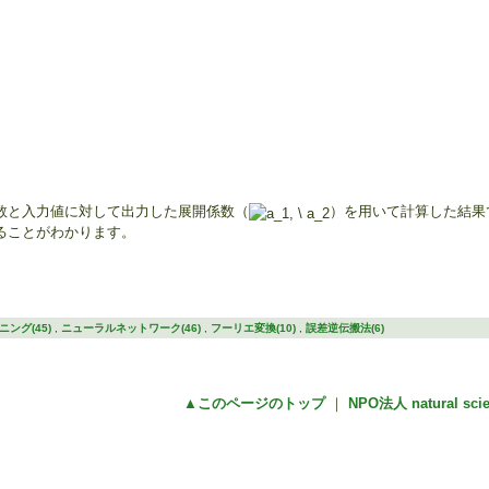
数と入力値に対して出力した展開係数（
）を用いて計算した結果
ることがわかります。
ング(45)
,
ニューラルネットワーク(46)
,
フーリエ変換(10)
,
誤差逆伝搬法(6)
▲このページのトップ
｜
NPO法人 natural sc