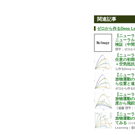
関連記事
ゼロから作るDeep Lea
【ニューラ
ニューラル
検証（中間
理平
｜
ゼロから作
【ニューラ
任意の初期
＋空気抵抗
ら作るDeep Le
【ニューラ
放物運動の
ら位置と速
ゼロから作るDee
【ニューラ
放物運動の
度から飛距
【
遠藤 理平
｜
【ニューラ
放物運動の
てみる
2018
Learning
｜
仮