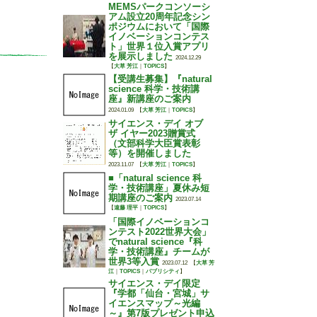
MEMSパークコンソーシ
アム設立20周年記念シン
ポジウムにおいて「国際
イノベーションコンテス
ト」世界１位入賞アプリ
を展示しました
2024.12.29
【
大草 芳江
｜
TOPICS
】
【受講生募集】『natural
science 科学・技術講
座』新講座のご案内
2024.01.09
【
大草 芳江
｜
TOPICS
】
サイエンス・デイ オブ
ザ イヤー2023贈賞式
（文部科学大臣賞表彰
等）を開催しました
2023.11.07
【
大草 芳江
｜
TOPICS
】
■「natural science 科
学・技術講座」夏休み短
期講座のご案内
2023.07.14
【
遠藤 理平
｜
TOPICS
】
「国際イノベーションコ
ンテスト2022世界大会」
でnatural science『科
学・技術講座』チームが
世界3等入賞
2023.07.12
【
大草 芳
江
｜
TOPICS
｜
パブリシティ
】
サイエンス・デイ限定
『学都「仙台・宮城」サ
イエンスマップ～光編
～』第7版プレゼント申込