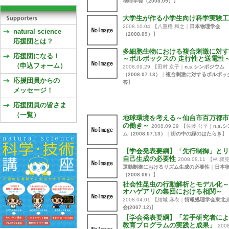
物理学会（2008.09）
】
大学生が作る小学生向け科学実験工
2008.10.04
【八重樫 和之｜
日本物理学会
natural science
（2008.09）
】
応援団とは？
多細胞生物における複合刺激に対す
応援団になる！
～ボルボックスの 走行性と送電性
（申込フォーム）
2008.09.29
【田村 京子｜
n.s.シンポジウム
（2008.07.13）
｜
複合刺激に対するボルボッ
応援団員からの
答
】
メッセージ！
応援団員の皆さま
（一覧）
地球環境を考える～仙台市百万都市
の働き～
2008.09.29
【佐藤 公平｜
n.s.
ム（2008.07.13）
｜
街の中の緑のはたらき
】
【学会発表要綱】「先行制御」とリ
自己生成の必要性
2008.08.11
【林 叔
運動制御におけるリズム生成の必要性
｜
日本
（2008.09）
】
社会性昆虫の行動解析とモデル化～
オハゲアリの集団における相関～
2008.04.01
【結城 麻衣｜
情報処理学会東北
会(2007.12)
】
【学会発表要綱】「若手研究者によ
教育プログラムの実践と成果」
2008