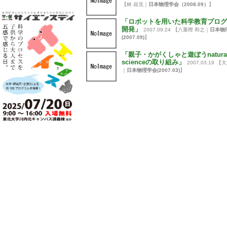
【林 叔克｜
日本物理学会（2008.09）
】
「ロボットを用いた科学教育プログ
開発」
2007.09.24
【八重樫 和之｜
日本物
(2007.09)
】
「親子・かがくしゃと遊ぼうnatura
scienceの取り組み」
2007.03.19
【大
｜
日本物理学会(2007.03)
】