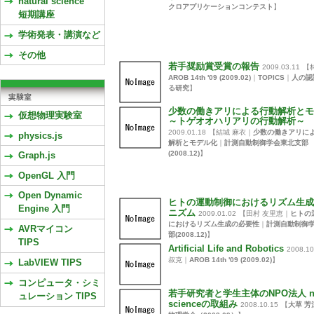
natural science
クロアプリケーションコンテスト
】
短期講座
学術発表・講演など
その他
若手奨励賞受賞の報告
2009.03.11
【
AROB 14th '09 (2009.02)
｜
TOPICS
｜
人の認
る研究
】
少数の働きアリによる行動解析とモ
仮想物理実験室
～トゲオオハリアリの行動解析～
2009.01.18
【結城 麻衣｜
少数の働きアリに
physics.js
解析とモデル化
｜
計測自動制御学会東北支部
(2008.12)
】
Graph.js
OpenGL 入門
Open Dynamic
ヒトの運動制御におけるリズム生成
Engine 入門
ニズム
2009.01.02
【田村 友里恵｜
ヒトの
におけるリズム生成の必要性
｜
計測自動制御
AVRマイコン
部(2008.12)
】
TIPS
Artificial Life and Robotics
2008.10
叔克｜
AROB 14th '09 (2009.02)
】
LabVIEW TIPS
コンピュータ・シミ
若手研究者と学生主体のNPO法人 nat
ュレーション TIPS
scienceの取組み
2008.10.15
【
大草 芳