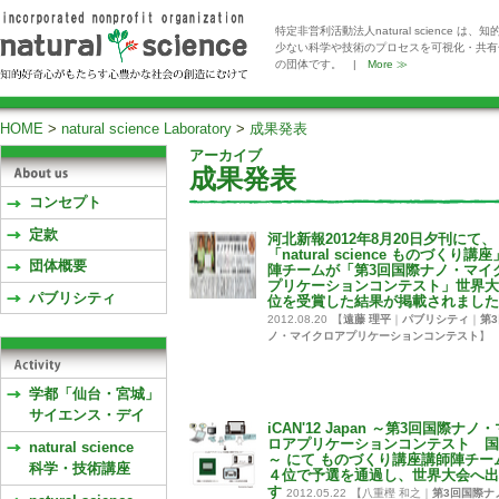
特定非営利活動法人natural scienc
少ない科学や技術のプロセスを可視化・共有
の団体です。 |
More ≫
HOME
>
natural science Laboratory
>
成果発表
アーカイブ
成果発表
コンセプト
定款
河北新報2012年8月20日夕刊にて、
「natural science ものづくり講
団体概要
陣チームが「第3回国際ナノ・マイ
プリケーションコンテスト」世界大
パブリシティ
位を受賞した結果が掲載されました
2012.08.20
【
遠藤 理平
｜
パブリシティ
｜
第
ノ・マイクロアプリケーションコンテスト
】
学都「仙台・宮城」
サイエンス・デイ
iCAN'12 Japan ～第3回国際ナノ
ロアプリケーションコンテスト 国
natural science
～ にて ものづくり講座講師陣チー
科学・技術講座
４位で予選を通過し、世界大会へ出
す
2012.05.22
【八重樫 和之｜
第3回国際ナ