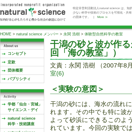
特定非営利活動法人natural scienc
少ない科学や技術のプロセスを可視化・共有
の団体です。 |
More ≫
HOME
>
natural science メンバー
>
永関 浩樹
>
体験型自然科学の教室
干潟の砂と波が作る
回「海の教室」）
コンセプト
定款
文責：永関 浩樹 （2007年8
団体概要
室(6)
パブリシティ
＜実験の意図＞
干潟の砂には、海水の流れ
学都「仙台・宮城」
サイエンス・デイ
れます。その中でも特に波
natural science
よって砂浜にできるこのよ
科学・技術講座
れています。今回の実験で