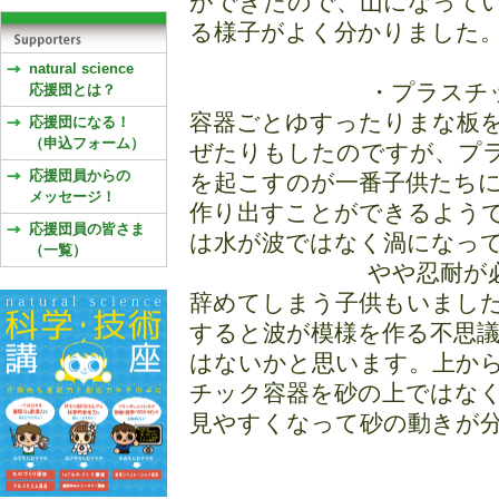
ができたので、山になって
る様子がよく分かりました
natural science
・プラスチ
応援団とは？
容器ごとゆすったりまな板
応援団になる！
（申込フォーム）
ぜたりもしたのですが、プ
応援団員からの
を起こすのが一番子供たち
メッセージ！
作り出すことができるよう
応援団員の皆さま
は水が波ではなく渦になっ
（一覧）
やや忍耐が
辞めてしまう子供もいまし
すると波が模様を作る不思
はないかと思います。上か
チック容器を砂の上ではな
見やすくなって砂の動きが