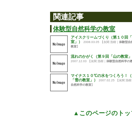
関連記事
体験型自然科学の教室
アイスクリームづくり（第１０回「
室」）
2008.03.05
【永関 浩樹｜
体験型自
教室
】
流れのかがく（第９回「山の教室」
2007.12.03
【永関 浩樹｜
体験型自然科学の
マイナス１０℃の水をつくろう！（
「雪の教室」）
2007.02.25
【永関 浩樹
自然科学の教室
】
▲このページのトッ