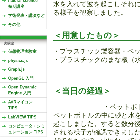
natural science
水を入れて波を起こしそれ
短期講座
る様子を観察しました。
学術発表・講演など
その他
＜用意したもの＞
・プラスチック製容器・ペ
仮想物理実験室
・プラスチックのまな板（水
physics.js
Graph.js
OpenGL 入門
Open Dynamic
＜当日の経過＞
Engine 入門
AVRマイコン
・ペットボ
TIPS
ペットボトルの中に砂と水
LabVIEW TIPS
起こしました。すると数分
コンピュータ・シミ
される様子が確認できまし
ュレーション TIPS