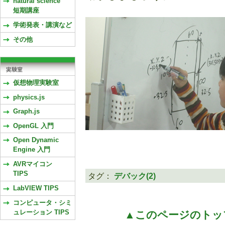
natural science
短期講座
学術発表・講演など
その他
仮想物理実験室
physics.js
Graph.js
OpenGL 入門
Open Dynamic
Engine 入門
AVRマイコン
TIPS
タグ：
デバック(2)
LabVIEW TIPS
コンピュータ・シミ
ュレーション TIPS
▲このページのトッ