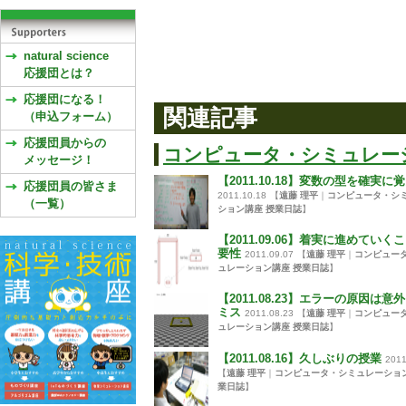
natural science
応援団とは？
応援団になる！
関連記事
（申込フォーム）
応援団員からの
コンピュータ・シミュレー
メッセージ！
【2011.10.18】変数の型を確実に
応援団員の皆さま
2011.10.18
【
遠藤 理平
｜
コンピュータ・シ
（一覧）
ション講座 授業日誌
】
【2011.09.06】着実に進めていく
要性
2011.09.07
【
遠藤 理平
｜
コンピュー
ュレーション講座 授業日誌
】
【2011.08.23】エラーの原因は意
ミス
2011.08.23
【
遠藤 理平
｜
コンピュー
ュレーション講座 授業日誌
】
【2011.08.16】久しぶりの授業
2011
【
遠藤 理平
｜
コンピュータ・シミュレーション
業日誌
】