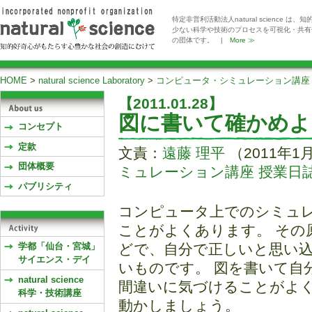
特定非営利活動法人natural scienc
少ない科学や技術のプロセスを可視化・共有
の団体です。 |
More ≫
HOME
>
natural science Laboratory
>
コンピュータ・シミュレーション講座
【2011.01.28】
図に書いて確かめよ
コンセプト
定款
文責：
遠藤 理平
（2011年1
団体概要
ミュレーション講座 授業日誌(
パブリシティ
コンピュータ上でのシミュ
ことがよくあります。 その
学都「仙台・宮城」
どで、自分で正しいと思い
サイエンス・デイ
いものです。 図を書いて自
natural science
間違いに気づけることがよく
科学・技術講座
動かしましょう。