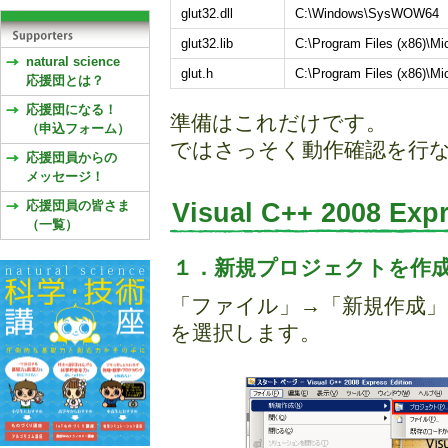
glut32.dll
C:\Windows\SysWOW64
glut32.lib
C:\Program Files (x86)\Mic
natural science
glut.h
C:\Program Files (x86)\Mi
応援団とは？
応援団になる！
準備はこれだけです。
（申込フォーム）
ではさっそく動作確認を行
応援団員からの
メッセージ！
応援団員の皆さま
Visual C++ 2008 Ex
（一覧）
１．新規プロジェクトを作
「ファイル」→「新規作成
を選択します。