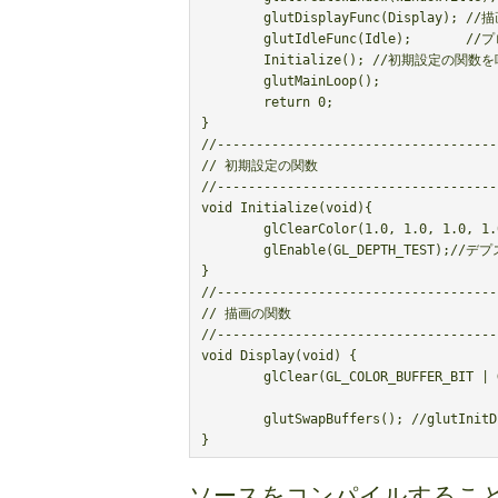
	glutDisplayFunc(Display); //描画時に呼び出される関数を指定する（関数名：Display）

	glutIdleFunc(Idle);       //プログラムアイドル状態時に呼び出される関数

	Initialize(); //初期設定の関数を呼び出す

	glutMainLoop();

	return 0;

}

//------------------------------------
// 初期設定の関数

//------------------------------------
void Initialize(void){

	glClearColor(1.0, 1.0, 1.0, 1.0); //背景色

	glEnable(GL_DEPTH_TEST);//デプスバッファを使用：glutInitDisplayMode() で GLUT_DEPTH を指定する

}

//------------------------------------
// 描画の関数

//------------------------------------
void Display(void) {

	glClear(GL_COLOR_BUFFER_BIT | GL_DEPTH_BUFFER_BIT); //バッファの消去

	glutSwapBuffers(); //glutInitDisplayMode(GLUT_DOUBLE)でダブルバッファリングを利用可

ソースをコンパイルするこ