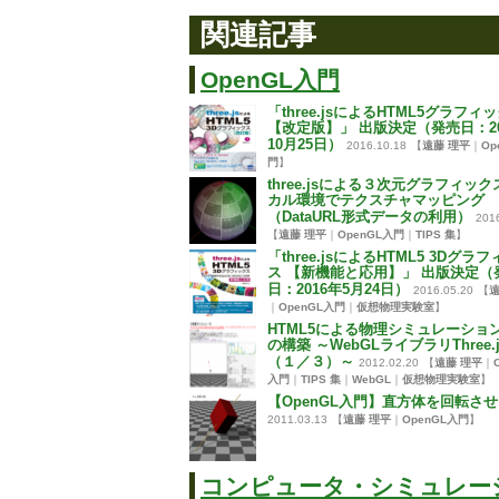
関連記事
OpenGL入門
「three.jsによるHTML5グラフィ
【改定版】」 出版決定（発売日：20
10月25日）
2016.10.18
【
遠藤 理平
｜
Op
門
】
three.jsによる３次元グラフィッ
カル環境でテクスチャマッピング
（DataURL形式データの利用）
201
【
遠藤 理平
｜
OpenGL入門
｜
TIPS 集
】
「three.jsによるHTML5 3Dグラ
ス 【新機能と応用】」 出版決定（
日：2016年5月24日）
2016.05.20
【
遠
｜
OpenGL入門
｜
仮想物理実験室
】
HTML5による物理シミュレーショ
の構築 ～WebGLライブラリThree.
（１／３）～
2012.02.20
【
遠藤 理平
｜
入門
｜
TIPS 集
｜
WebGL
｜
仮想物理実験室
】
【OpenGL入門】直方体を回転さ
2011.03.13
【
遠藤 理平
｜
OpenGL入門
】
コンピュータ・シミュレー