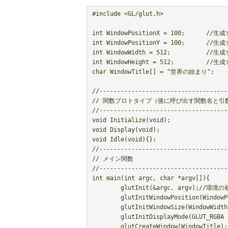
#include <GL/glut.h>

int WindowPositionX = 100;	//生成するウィンドウ位置のX座標

int WindowPositionY = 100;	//生成するウィンドウ位置のY座標

int WindowWidth = 512;		//生成するウィンドウの幅

int WindowHeight = 512;		//生成するウィンドウの高さ

char WindowTitle[] = "世界の始まり";	//ウィンドウのタイトル

//------------------------------------
// 関数プロトタイプ（後に呼び出す関数名と引数
//------------------------------------
void Initialize(void);

void Display(void);

void Idle(void){};

//------------------------------------
// メイン関数

//------------------------------------
int main(int argc, char *argv[]){

	glutInit(&argc, argv);//環境の初期化

	glutInitWindowPosition(WindowPositionX, WindowPositionY);//ウィンドウの位置の指定

	glutInitWindowSize(WindowWidth, WindowHeight); //ウィンドウサイズの指定

	glutInitDisplayMode(GLUT_RGBA | GLUT_DEPTH | GLUT_DOUBLE);//ディスプレイモードの指定

	glutCreateWindow(WindowTitle);  //ウィンドウの作成
