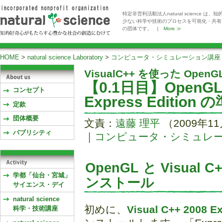
特定非営利活動法人natural scienc
少ない科学や技術のプロセスを可視化・共有
の団体です。 |
More ≫
HOME
>
natural science Laboratory
>
コンピュータ・シミュレーション講座
VisualC++ を使った OpenG
【0.1日目】OpenGL と
コンセプト
Express Edition 
定款
団体概要
文責：
遠藤 理平
（2009年1
パブリシティ
｜
コンピュータ・シミュレーシ
OpenGL と Visual C+
学都「仙台・宮城」
ンストール
サイエンス・デイ
natural science
初めに、
Visual C++ 2008 Ex
科学・技術講座