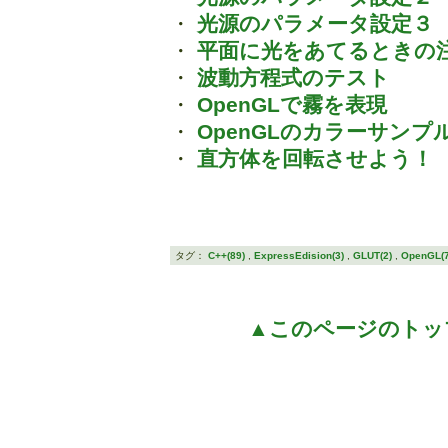
・
光源のパラメータ設定３
・
平面に光をあてるときの
・
波動方程式のテスト
・
OpenGLで霧を表現
・
OpenGLのカラーサンプル（
・
直方体を回転させよう！
タグ：
C++(89)
,
ExpressEdision(3)
,
GLUT(2)
,
OpenGL(7
▲このページのトッ