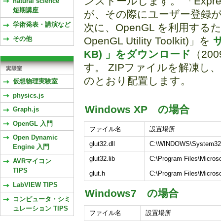
ンストールします。 「Expre
natural science
短期講座
が、その際にユーザー登録
学術発表・講演など
次に、OpenGL を利用するた
その他
OpenGL Utility Toolkit)」を
サ
KB) 」をダウンロード
（20
す。 ZIPファイルを解凍
のとおり配置します。
仮想物理実験室
physics.js
Windows XP の場合
Graph.js
OpenGL 入門
ファイル名
設置場所
Open Dynamic
glut32.dll
C:\WINDOWS\System32
Engine 入門
glut32.lib
C:\Program Files\Micro
AVRマイコン
TIPS
glut.h
C:\Program Files\Micros
LabVIEW TIPS
Windows7 の場合
コンピュータ・シミ
ュレーション TIPS
ファイル名
設置場所