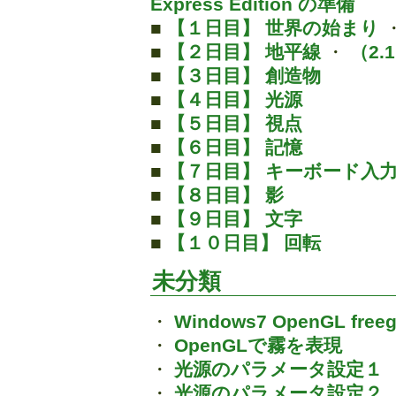
Express Edition の準備
■
【１日目】 世界の始まり
■
【２日目】 地平線
・
（2
■
【３日目】 創造物
■
【４日目】 光源
■
【５日目】 視点
■
【６日目】 記憶
■
【７日目】 キーボード入
■
【８日目】 影
■
【９日目】 文字
■
【１０日目】 回転
未分類
・
Windows7 OpenGL fr
・
OpenGLで霧を表現
・
光源のパラメータ設定１
・
光源のパラメータ設定２