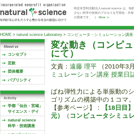
特定非営利活動法人natural scienc
少ない科学や技術のプロセスを可視化・共有
の団体です。 |
More ≫
HOME
>
natural science Laboratory
>
コンピュータ・シミュレーション講座
変な動き（コンピュ
にて）
コンセプト
定款
文責：
遠藤 理平
（2010年3
団体概要
ミュレーション講座 授業日誌(
パブリシティ
ばね弾性力による単振動の
ゴリズムの構築中の１コマ
学都「仙台・宮城」
【参考ページ】：
【18日目
サイエンス・デイ
元）
（
コンピュータシミュ
natural science
科学・技術講座