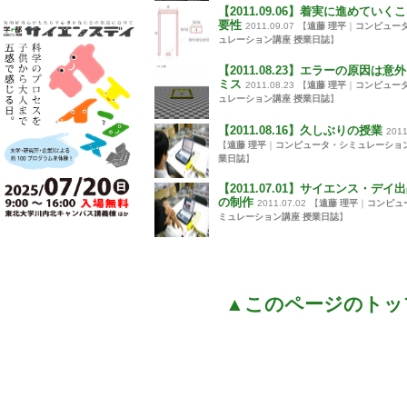
【2011.09.06】着実に進めていく
要性
2011.09.07
【
遠藤 理平
｜
コンピュー
ュレーション講座 授業日誌
】
【2011.08.23】エラーの原因は意
ミス
2011.08.23
【
遠藤 理平
｜
コンピュー
ュレーション講座 授業日誌
】
【2011.08.16】久しぶりの授業
2011
【
遠藤 理平
｜
コンピュータ・シミュレーション
業日誌
】
【2011.07.01】サイエンス・デイ
の制作
2011.07.02
【
遠藤 理平
｜
コンピュ
ミュレーション講座 授業日誌
】
▲このページのトッ