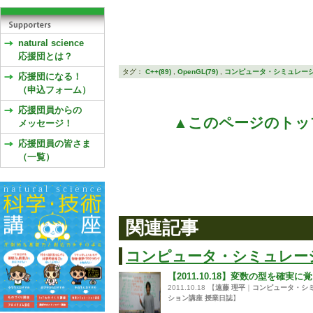
natural science
応援団とは？
タグ：
C++(89)
,
OpenGL(79)
,
コンピュータ・シミュレーショ
応援団になる！
（申込フォーム）
応援団員からの
▲このページのトッ
メッセージ！
応援団員の皆さま
（一覧）
関連記事
コンピュータ・シミュレー
【2011.10.18】変数の型を確実に
2011.10.18
【
遠藤 理平
｜
コンピュータ・シ
ション講座 授業日誌
】