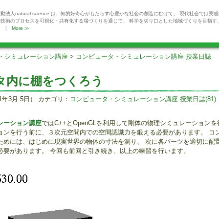
動法人natural science は、知的好奇心がもたらす心豊かな社会の創造にむけて、 現代社会では実
や技術のプロセスを可視化・共有化する場づくりを通じて、 科学を切り口とした地域づくりを目指す
。 |
More ≫
・シミュレーション講座
>
コンピュータ・シミュレーション講座 授業日誌
タ内に棚をつくろう
1年3月 5日） カテゴリ：
コンピュータ・シミュレーション講座 授業日誌(81)
レーション講座
ではC++とOpenGLを利用して剛体の物理シミュレーション
ョンを行う前に、３次元空間内での空間認識力を鍛える必要があります。 コ
ためには、はじめに現実世界の物体の寸法を測り、 次に各パーツを適切に配
必要があります。 今回も前回と引き続き、以上の練習を行います。