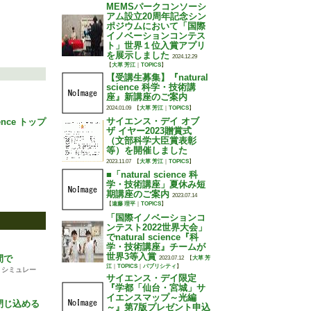
MEMSパークコンソーシ
アム設立20周年記念シン
ポジウムにおいて「国際
イノベーションコンテス
ト」世界１位入賞アプリ
を展示しました
2024.12.29
【
大草 芳江
｜
TOPICS
】
【受講生募集】『natural
science 科学・技術講
座』新講座のご案内
2024.01.09
【
大草 芳江
｜
TOPICS
】
サイエンス・デイ オブ
ience トップ
ザ イヤー2023贈賞式
（文部科学大臣賞表彰
等）を開催しました
2023.11.07
【
大草 芳江
｜
TOPICS
】
■「natural science 科
学・技術講座」夏休み短
期講座のご案内
2023.07.14
【
遠藤 理平
｜
TOPICS
】
「国際イノベーションコ
ンテスト2022世界大会」
でnatural science『科
学・技術講座』チームが
世界3等入賞
間で
2023.07.12
【
大草 芳
江
｜
TOPICS
｜
パブリシティ
】
・シミュレー
サイエンス・デイ限定
『学都「仙台・宮城」サ
イエンスマップ～光編
に閉じ込める
～』第7版プレゼント申込