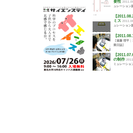
要性
2011.0
ュレーション
【2011.
ミス
2011.0
ュレーション
【2011.
【
遠藤 理平
｜
業日誌
】
【2011.
の制作
2011
ミュレーショ