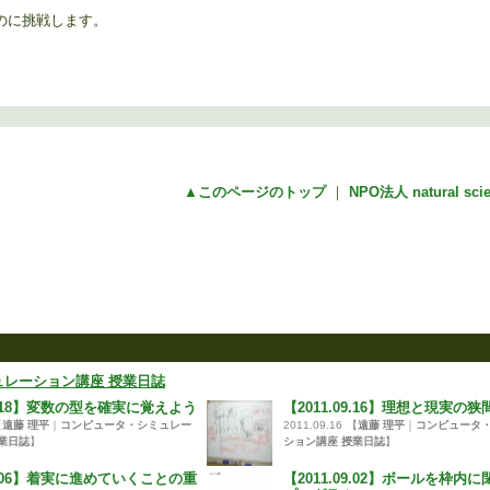
のに挑戦します。
▲このページのトップ
｜
NPO法人 natural sc
レーション講座 授業日誌
10.18】変数の型を確実に覚えよう
【2011.09.16】理想と現実の狭
【
遠藤 理平
｜
コンピュータ・シミュレー
2011.09.16
【
遠藤 理平
｜
コンピュータ
業日誌
】
ション講座 授業日誌
】
09.06】着実に進めていくことの重
【2011.09.02】ボールを枠内