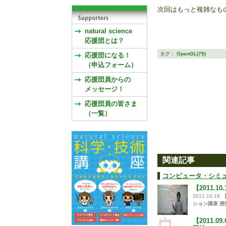
次回はもっと複雑なも
natural science
応援団とは？
タグ：
OpenGL(79)
応援団になる！
（申込フォーム）
応援団員からの
メッセージ！
応援団員の皆さま
（一覧）
関連記事
コンピュータ・シミュ
【2011.
2011.10.18
ション講座 授
【2011.