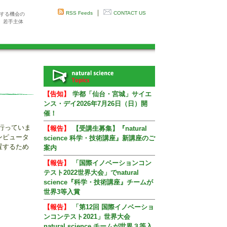
｜
RSS Feeds
CONTACT US
感する機会の
、若手主体
【告知】
学都「仙台・宮城」サイエ
ンス・デイ2026年7月26日（日）開
催！
を行っていま
【報告】
【受講生募集】『natural
ンピュータ
science 科学・技術講座』新講座のご
置するため
案内
【報告】
「国際イノベーションコン
テスト2022世界大会」でnatural
science『科学・技術講座』チームが
世界3等入賞
【報告】
「第12回 国際イノベーショ
ンコンテスト2021」世界大会
natural science チームが世界３等入