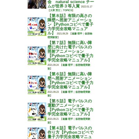
会 natural science チー
ムが世界３等入賞
2022.01.17
【
大草 芳江
｜
TOPICS
】
【第８話】有限の高さの
障壁へ照射アニメーショ
ン【Pythonコピペで量子
力学完全攻略マニュア
ル】
2021.09.29
【
遠藤 理平
｜
仮想物
理実験室
】
【第７話】無限に高い障
壁に向けた電子パルスの
照射アニメーション
【Pythonコピペで量子力
学完全攻略マニュアル】
2021.09.24
【
遠藤 理平
｜
仮想物理実験
室
】
【第６話】無限に高い障
壁へ照射アニメーション
【Pythonコピペで量子力
学完全攻略マニュアル】
2021.09.23
【
遠藤 理平
｜
仮想物理実験
室
】
【第５話】電子パルスの
運動アニメーション
【Pythonコピペで量子力
学完全攻略マニュアル】
2021.09.21
【
遠藤 理平
｜
仮想物理実験
室
】
【第４話】電子パルスの
作り方【Pythonコピペで
量子力学完全攻略マニュ