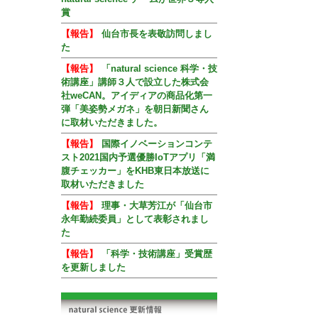
賞
【報告】
仙台市長を表敬訪問しまし
た
【報告】
「natural science 科学・技
術講座」講師３人で設立した株式会
社weCAN。アイディアの商品化第一
弾「美姿勢メガネ」を朝日新聞さん
に取材いただきました。
【報告】
国際イノベーションコンテ
スト2021国内予選優勝IoTアプリ「満
腹チェッカー」をKHB東日本放送に
取材いただきました
【報告】
理事・大草芳江が「仙台市
永年勤続委員」として表彰されまし
た
【報告】
「科学・技術講座」受賞歴
を更新しました