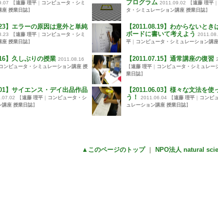
プログラム
9.07
【
遠藤 理平
｜
コンピュータ・シミ
2011.09.02
【
遠藤 理平
講座 授業日誌
】
タ・シミュレーション講座 授業日誌
】
08.23】エラーの原因は意外と単純
【2011.08.19】わからないと
ボードに書いて考えよう
8.23
【
遠藤 理平
｜
コンピュータ・シミ
2011.08
講座 授業日誌
】
平
｜
コンピュータ・シミュレーション講座
08.16】久しぶりの授業
【2011.07.15】通常講座の復習
2011.08.16
コンピュータ・シミュレーション講座 授
【
遠藤 理平
｜
コンピュータ・シミュレーシ
業日誌
】
07.01】サイエンス・デイ出品作品
【2011.06.03】様々な文法を
う！
.07.02
【
遠藤 理平
｜
コンピュータ・シ
2011.06.04
【
遠藤 理平
｜
コンピ
ン講座 授業日誌
】
ュレーション講座 授業日誌
】
▲このページのトップ
｜
NPO法人 natural sc