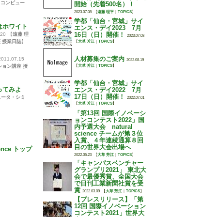
｜
コンピュー
開始（先着500名）！
2023.07.08
【
遠藤 理平
｜
TOPICS
】
学都「仙台・宮城」サイ
きはホワイト
エンス・デイ2023 7月
16日（日）開催！
.20
【
遠藤 理
2023.07.08
 授業日誌
】
【
大草 芳江
｜
TOPICS
】
人材募集のご案内
2011.07.15
2022.08.19
ョン講座 授
【
大草 芳江
｜
TOPICS
】
学都「仙台・宮城」サイ
使ってみよ
エンス・デイ2022 7月
17日（日）開催！
ュータ・シミ
2022.07.01
【
大草 芳江
｜
TOPICS
】
「第13回 国際イノベーシ
ョンコンテスト2022」国
内予選大会 natural
science チームが第３位
入賞、４年連続通算８回
目の世界大会出場へ
ience トップ
2022.05.23
【
大草 芳江
｜
TOPICS
】
「キャンパスベンチャー
グランプリ2021」 東北大
会で最優秀賞、全国大会
で日刊工業新聞社賞を受
賞
2022.03.09
【
大草 芳江
｜
TOPICS
】
【プレスリリース】「第
12回 国際イノベーション
コンテスト2021」世界大