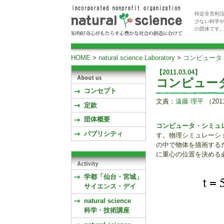
特定非営利活
少ない科学
の団体です
HOME
>
natural science Laboratory
>
コンピュータ
【2011.03.04】
コンピュー
コンセプト
文責：
遠藤 理平
（201
定款
団体概要
コンピュータ・シミュ
パブリシティ
す。物理シミュレーシ
の中で物体を描画する
に重心の位置を決める
学都「仙台・宮城」
サイエンス・デイ
natural science
科学・技術講座