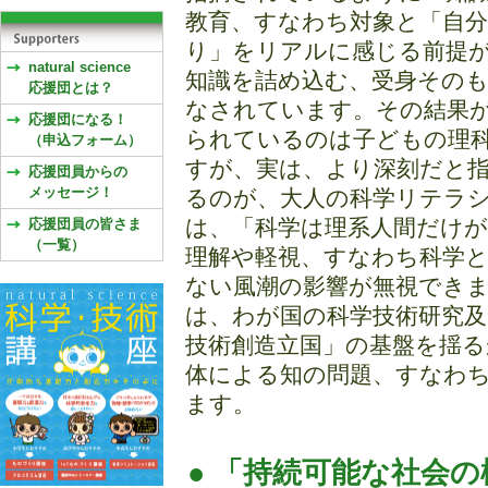
教育、すなわち対象と「自
り」をリアルに感じる前提
natural science
知識を詰め込む、受身その
応援団とは？
なされています。その結果
応援団になる！
られているのは子どもの理
（申込フォーム）
すが、実は、より深刻だと
応援団員からの
メッセージ！
るのが、大人の科学リテラ
は、「科学は理系人間だけ
応援団員の皆さま
（一覧）
理解や軽視、すなわち科学
ない風潮の影響が無視でき
は、わが国の科学技術研究及
技術創造立国」の基盤を揺
体による知の問題、すなわ
ます。
● 「持続可能な社会