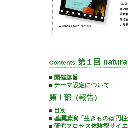
第１回 natura
Contents
■
開催趣旨
■
テーマ設定について
第Ⅰ部（報告）
■
目次
■
基調講演「生きものは円柱
■
研究プロセス体験型サイ