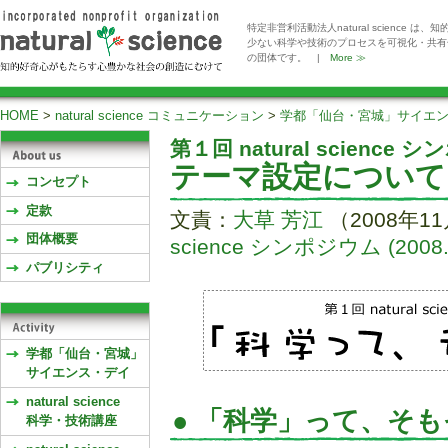
特定非営利活動法人natural scienc
少ない科学や技術のプロセスを可視化・共有
の団体です。 |
More ≫
HOME
>
natural science コミュニケーション
>
学都「仙台・宮城」サイエ
第１回 natural science 
テーマ設定について
コンセプト
定款
文責：
大草 芳江
（2008年1
団体概要
science シンポジウム (2008.0
パブリシティ
学都「仙台・宮城」
サイエンス・デイ
natural science
● 「科学」って、そ
科学・技術講座