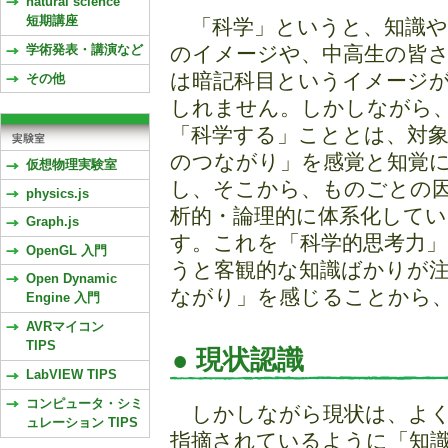
natural science
短期講座
「科学」というと、知識や
学術発表・講演など
のイメージや、中高生の皆
は暗記科目というイメージ
その他
しれません。しかしながら
「科学する」こととは、対
のつながり」を感覚と知覚
仮想物理実験室
し、そこから、ものごとの
physics.js
析的・論理的に体系化して
Graph.js
す。これを「科学的思考力
OpenGL 入門
うと客観的な知識ばかりが
Open Dynamic
ながり」を感じることから
Engine 入門
AVRマイコン
TIPS
● 現状認識
LabVIEW TIPS
コンピュータ・シミ
しかしながら現状は、よく
ュレーション TIPS
指摘されているように「知