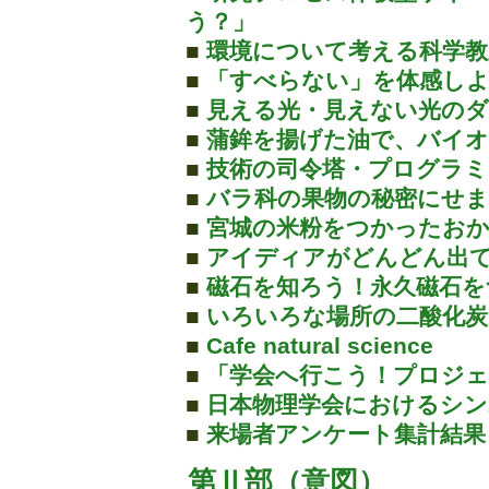
う？」
■
環境について考える科学教
■
「すべらない」を体感し
■
見える光・見えない光の
■
蒲鉾を揚げた油で、バイ
■
技術の司令塔・プログラミ
■
バラ科の果物の秘密にせ
■
宮城の米粉をつかったお
■
アイディアがどんどん出
■
磁石を知ろう！永久磁石を
■
いろいろな場所の二酸化
■
Cafe natural science
■
「学会へ行こう！プロジ
■
日本物理学会におけるシン
■
来場者アンケート集計結果
第Ⅱ部（意図）