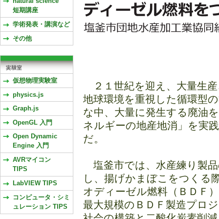
natural science
短期講座
学術発表・講演など
その他
仮想物理実験室
２１世紀を迎え、大量生産
physics.js
地球環境を重視した循環型
Graph.js
な中、大量に発生する廃油
OpenGL 入門
ネルギーの地産地消」を実
Open Dynamic
だ。
Engine 入門
AVRマイコン
塩釜市では、水産練り製品
TIPS
し、揚げかまぼこをつくる
LabVIEW TIPS
オディーゼル燃料（ＢＤＦ
コンピュータ・シミ
最大規模のＢＤＦ製造プロ
ュレーション TIPS
社会の構築と二酸化炭素削減