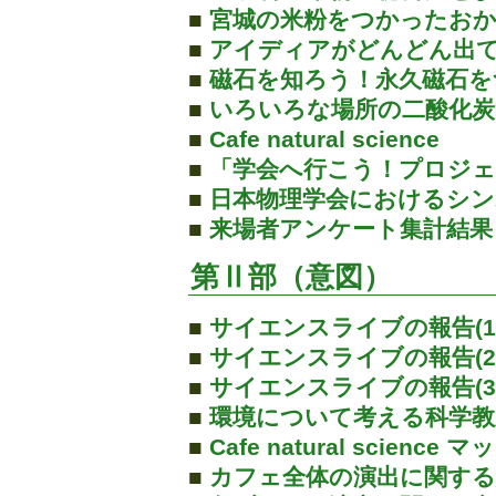
■
宮城の米粉をつかったお
■
アイディアがどんどん出
■
磁石を知ろう！永久磁石を
■
いろいろな場所の二酸化
■
Cafe natural science
■
「学会へ行こう！プロジ
■
日本物理学会におけるシン
■
来場者アンケート集計結果
第Ⅱ部（意図）
■
サイエンスライブの報告(1/
■
サイエンスライブの報告(2/
■
サイエンスライブの報告(3/
■
環境について考える科学教
■
Cafe natural science マ
■
カフェ全体の演出に関する