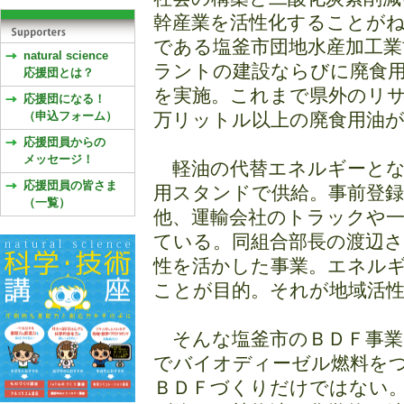
幹産業を活性化することが
である塩釜市団地水産加工業
natural science
ラントの建設ならびに廃食
応援団とは？
を実施。これまで県外のリ
応援団になる！
（申込フォーム）
万リットル以上の廃食用油
応援団員からの
メッセージ！
軽油の代替エネルギーとな
応援団員の皆さま
用スタンドで供給。事前登録
（一覧）
他、運輸会社のトラックや
ている。同組合部長の渡辺さ
性を活かした事業。エネル
ことが目的。それが地域活
そんな塩釜市のＢＤＦ事業
でバイオディーゼル燃料を
ＢＤＦづくりだけではない