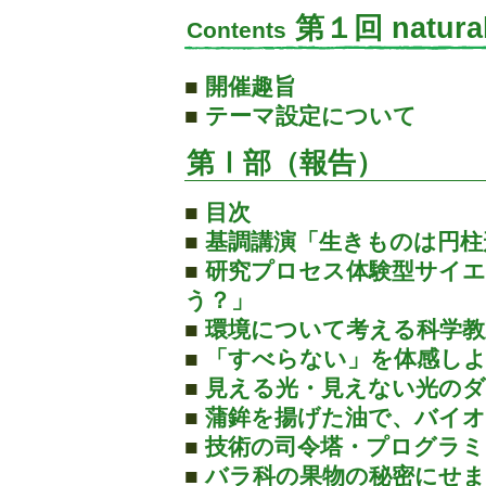
第１回 natura
Contents
■
開催趣旨
■
テーマ設定について
第Ⅰ部（報告）
■
目次
■
基調講演「生きものは円柱
■
研究プロセス体験型サイ
う？」
■
環境について考える科学教
■
「すべらない」を体感し
■
見える光・見えない光の
■
蒲鉾を揚げた油で、バイ
■
技術の司令塔・プログラミ
■
バラ科の果物の秘密にせ