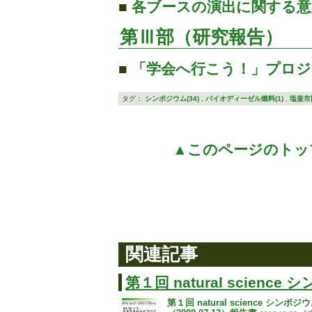
■
各ブースの演出に関する意
第Ⅲ部（研究報告）
■
「学会へ行こう！」プロジ
タグ：
シンポジウム(34)
,
バイオディーゼル燃料(1)
,
塩釜市
▲このページのトッ
関連記事
第１回 natural science シ
第１回 natural science シンポジ