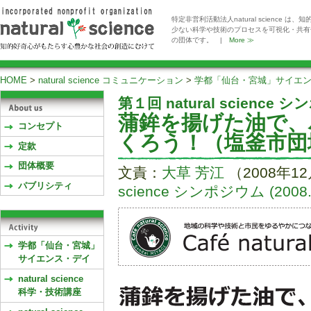
特定非営利活動法人natural scienc
少ない科学や技術のプロセスを可視化・共有
の団体です。 |
More ≫
HOME
>
natural science コミュニケーション
>
学都「仙台・宮城」サイエ
第１回 natural science 
蒲鉾を揚げた油で、
コンセプト
くろう！（塩釜市団
定款
団体概要
文責：
大草 芳江
（2008年1
パブリシティ
science シンポジウム (2008.0
学都「仙台・宮城」
サイエンス・デイ
natural science
科学・技術講座