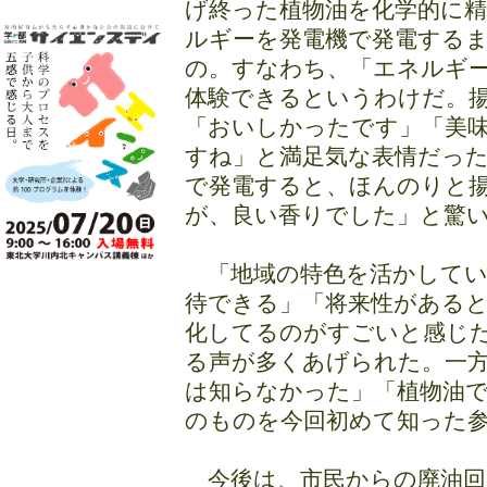
げ終った植物油を化学的に
ルギーを発電機で発電する
の。すなわち、「エネルギ
体験できるというわけだ。
「おいしかったです」「美
すね」と満足気な表情だっ
で発電すると、ほんのりと
が、良い香りでした」と驚
「地域の特色を活かしてい
待できる」「将来性がある
化してるのがすごいと感じ
る声が多くあげられた。一
は知らなかった」「植物油
のものを今回初めて知った
今後は、市民からの廃油回