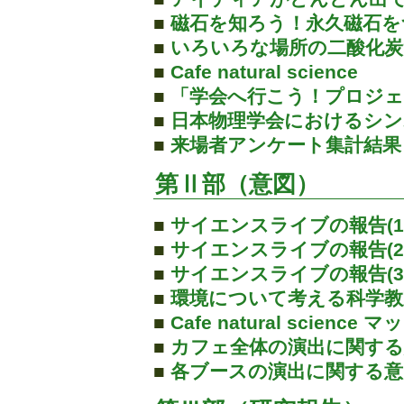
■
磁石を知ろう！永久磁石を
■
いろいろな場所の二酸化
■
Cafe natural science
■
「学会へ行こう！プロジ
■
日本物理学会におけるシン
■
来場者アンケート集計結果
第Ⅱ部（意図）
■
サイエンスライブの報告(1/
■
サイエンスライブの報告(2/
■
サイエンスライブの報告(3/
■
環境について考える科学教
■
Cafe natural science マ
■
カフェ全体の演出に関する
■
各ブースの演出に関する意