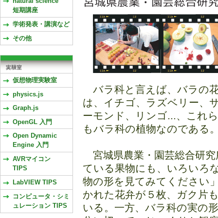
natural science
短期講座
学術発表・講演など
その他
仮想物理実験室
バラ科と言えば、バラの花
physics.js
は、イチゴ、ラズベリー、
Graph.js
ーモンド、リンゴ...、こ
OpenGL 入門
もバラ科の植物なのである
Open Dynamic
Engine 入門
宮城県農業・園芸総合研究
AVRマイコン
ている果物にも、いろいろ
TIPS
物の形を見てみてください
LabVIEW TIPS
かれた花弁が５枚、ガク片
コンピュータ・シミ
ュレーション TIPS
いる。一方、バラ科の実の