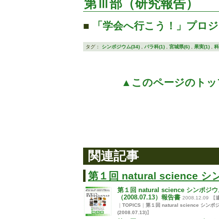
第Ⅲ部（研究報告）
■
「学会へ行こう！」プロジ
タグ：
シンポジウム(34)
,
バラ科(1)
,
宮城県(6)
,
果実(1)
,
科
▲このページのトッ
関連記事
第１回 natural science シ
第１回 natural science シンポジ
（2008.07.13）報告書
2008.12.09
【
｜
TOPICS
｜
第１回 natural science シン
(2008.07.13)
】