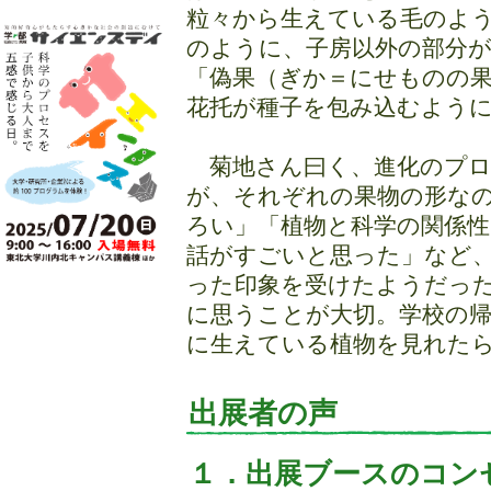
粒々から生えている毛のよ
のように、子房以外の部分
「偽果（ぎか＝にせものの
花托が種子を包み込むよう
菊地さん曰く、進化のプロ
が、それぞれの果物の形な
ろい」「植物と科学の関係
話がすごいと思った」など
った印象を受けたようだっ
に思うことが大切。学校の
に生えている植物を見れた
出展者の声
１．出展ブースのコン