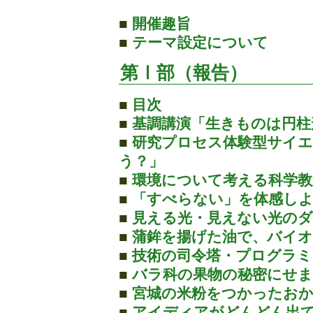
■
開催趣旨
■
テーマ設定について
第Ⅰ部（報告）
■
目次
■
基調講演「生きものは円柱
■
研究プロセス体験型サイ
う？」
■
環境について考える科学教
■
「すべらない」を体感し
■
見える光・見えない光の
■
蒲鉾を揚げた油で、バイ
■
技術の司令塔・プログラミ
■
バラ科の果物の秘密にせ
■
宮城の米粉をつかったお
■
アイディアがどんどん出