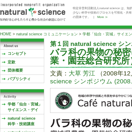
特定非営利活動法人natural scienc
少ない科学や技術のプロセスを可視化・共有
の団体です。 |
More ≫
HOME
>
natural science コミュニケーション
>
学都「仙台・宮城」サイエ
第１回 natural science 
バラ科の果物の秘密
コンセプト
業・園芸総合研究所
定款
団体概要
文責：
大草 芳江
（2008年1
パブリシティ
science シンポジウム (2008.0
学都「仙台・宮城」
サイエンス・デイ
natural science
科学・技術講座