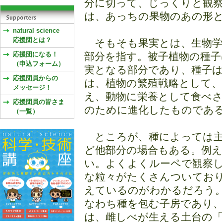
分に切って、じっくりと観
は、あっちの果物のあの形
natural science
応援団とは？
そもそも果実とは、生物学
応援団になる！
部分を指す。被子植物の種子
（申込フォーム）
実となる部分であり、種子
応援団員からの
は、植物の繁殖戦略として
メッセージ！
え、動物に栄養として食べ
応援団員の皆さま
のために進化したものであ
（一覧）
ところが、種によっては主
ど他部分の場合もある。例
い。よくよくルーペで観察
な粒々がたくさんついてお
えているのがわかるだろう
なわち種を包む子房であり
は、雌しべが生える土台の