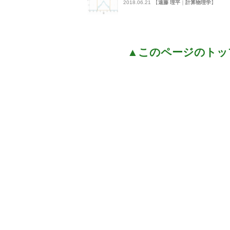
2018.06.21
【
遠藤 理平
｜
計算物理学
】
▲このページのトッ