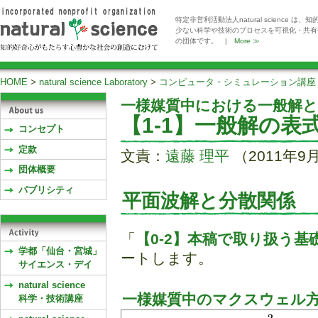
特定非営利活動法人natural scienc
少ない科学や技術のプロセスを可視化・共有
の団体です。 |
More ≫
HOME
>
natural science Laboratory
>
コンピュータ・シミュレーション講座
一様媒質中における一般解と
【1-1】一般解の表
コンセプト
定款
文責：
遠藤 理平
（2011年9
団体概要
パブリシティ
平面波解と分散関係
「
【0-2】本稿で取り扱う基
学都「仙台・宮城」
ートします。
サイエンス・デイ
natural science
一様媒質中のマクスウェル
科学・技術講座