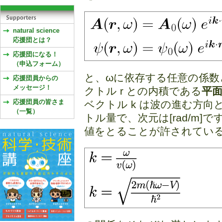
natural science
応援団とは？
応援団になる！
（申込フォーム）
と、ωに依存する任意の係数
応援団員からの
メッセージ！
クトル r との内積である
平
応援団員の皆さま
ベクトル k は波の進む方
（一覧）
トル量で、次元は[rad/m]で
値をとることが許されてい