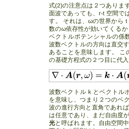
式(2)の注意点は２つあります。
面波であっても、r-t 空間
す。 それは、ωの世界から 
数のω依存性が効いてくるか
ベクトルポテンシャルの係
波数ベクトルの方向は直交す
あることを意味します。 こ
の基礎方程式の２つ目に代
波数ベクトル k とベクトル
を意味し、つまり２つのベ
波の進行方向と直角であれ
は任意であり、まだ自由度が
光
と呼ばれます。自由空間中