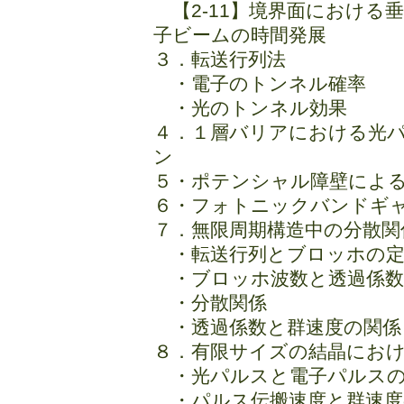
【2-11】境界面における
子ビームの時間発展
３．転送行列法
・電子のトンネル確率
・光のトンネル効果
４．１層バリアにおける光
ン
５・ポテンシャル障壁によ
６・フォトニックバンドギ
７．無限周期構造中の分散関
・転送行列とブロッホの定
・ブロッホ波数と透過係数
・分散関係
・透過係数と群速度の関係
８．有限サイズの結晶にお
・光パルスと電子パルスの
・パルス伝搬速度と群速度