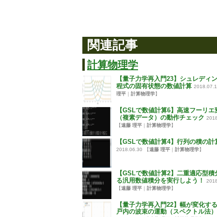
関連記事
計算物理学
【量子力学再入門23】シュレディ
程式の固有状態の数値計算
2018.07.
理平
｜
計算物理学
】
【GSLで数値計算6】高速フーリエ
（複素データ）の動作チェック
2018
【
遠藤 理平
｜
計算物理学
】
【GSLで数値計算4】行列の積の計
2018.06.30
【
遠藤 理平
｜
計算物理学
】
【GSLで数値計算2】二重適応型積
る汎用数値積分を実行しよう！
2018
【
遠藤 理平
｜
計算物理学
】
【量子力学再入門22】幅が変化す
戸内の波束の運動（スペクトル法）