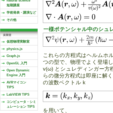
natural science
短期講座
学術発表・講演など
その他
一様ポテンシャル中のシュ
仮想物理実験室
physics.js
これらの方程式はヘルムホ
Graph.js
つの型で、物理でよく登場し
OpenGL 入門
v(ω) とシュレディンガー
Open Dynamic
らの微分方程式は即座に解く
Engine 入門
の波数ベクトル k
AVRマイコン
TIPS
LabVIEW TIPS
コンピュータ・シミ
ュレーション TIPS
を用いて、