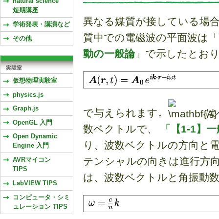
natural science
短期講座
異なる媒質が接している場合
学術発表・講演など
質中での電磁波の平面波は「
その他
動の一般論
」で示したとお
仮想物理実験室
physics.js
Graph.js
で与えられます。
は
OpenGL 入門
数ベクトルで、
「【1-1】
Open Dynamic
り、波数ベクトルの方向と
Engine 入門
テンシャルの向きは進行方向
AVRマイコン
TIPS
は、波数ベクトルと角振動
LabVIEW TIPS
コンピュータ・シミ
ュレーション TIPS