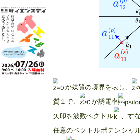
が媒質の境界を表し、
質１で、
が誘電率
矢印を波数ベクトル
、す
任意のベクトルポテンシャ