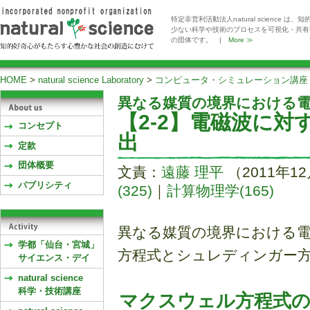
特定非営利活動法人natural scienc
少ない科学や技術のプロセスを可視化・共有
の団体です。 |
More ≫
HOME
>
natural science Laboratory
>
コンピュータ・シミュレーション講座
異なる媒質の境界における
【2-2】電磁波に
コンセプト
出
定款
団体概要
文責：
遠藤 理平
（2011年1
パブリシティ
(325)
｜
計算物理学(165)
異なる媒質の境界における
学都「仙台・宮城」
方程式とシュレディンガー
サイエンス・デイ
natural science
科学・技術講座
マクスウェル方程式の