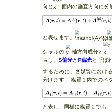
向と
面内の垂直方向に分
と表せます。
と
シャルの
軸方向成分と
表し、
S偏光
と
P偏光
と呼ば
するために、各媒質におけ
分けます。 媒質１内でのベ
と表し、同様に媒質２でも、