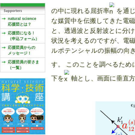
の中に現れる屈折率
を通
natural science
な媒質中を伝搬してきた電
応援団とは？
と、透過波と反射波とに分け
応援団になる！
（申込フォーム）
状況を考えるのですが、電
応援団員からの
ルポテンシャルの振幅の向
メッセージ！
応援団員の皆さま
す。 このことを調べるため
（一覧）
下を
軸とし、画面に垂直