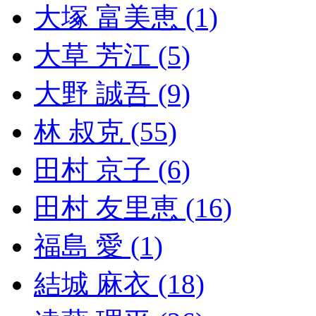
大塚 富美恵 (1)
大草 芳江 (5)
大野 誠吾 (9)
林 叔克 (55)
田村 京子 (6)
田村 友里恵 (16)
福島 愛 (1)
結城 麻衣 (18)