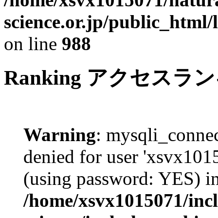
science.or.jp/public_html
on line
988
Ranking
アクセスラン
Warning
: mysqli_connec
denied for user 'xsvx101
(using password: YES) i
/home/xsvx1015071/incl