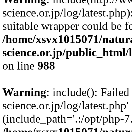
science.or.jp/log/latest.php)
suitable wrapper could be f
/home/xsvx1015071/natur
science.or.jp/public_html
on line
988
Warning
: include(): Faile
science.or.jp/log/latest.php'
(include_path='.:/opt/php-7.
/home/xsvx1015071/natur