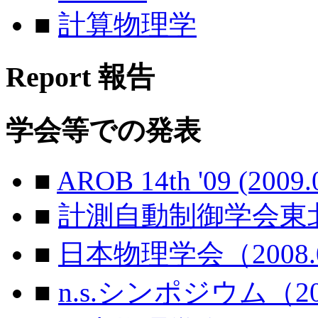
■
計算物理学
Report
報告
学会等での発表
■
AROB 14th '09 (2009.
■
計測自動制御学会東北支部
■
日本物理学会（2008.
■
n.s.シンポジウム（200