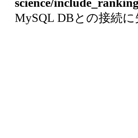
science/include_rankin
MySQL DBとの接続