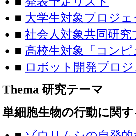
■
発表予定リスト
■
大学生対象プロジェ
■
社会人対象共同研究
■
高校生対象「コンピ
■
ロボット開発プロジェ
Thema
研究テーマ
単細胞生物の行動に関す
■
ゾウリムシの自発的