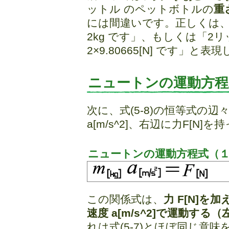
ットル のペットボトルの
重
には間違いです。正しくは、
2kg です」、もしくは「2
2×9.80665[N] です」
ニュートンの運動方程
次に、式(5-8)の恒等式の辺々
a[m/s^2]、右辺に力F[N
ニュートンの運動方程式（
この関係式は、
力 F[N]を
速度 a[m/s^2]で運動する（
れは式(5-7)とほぼ同じ意