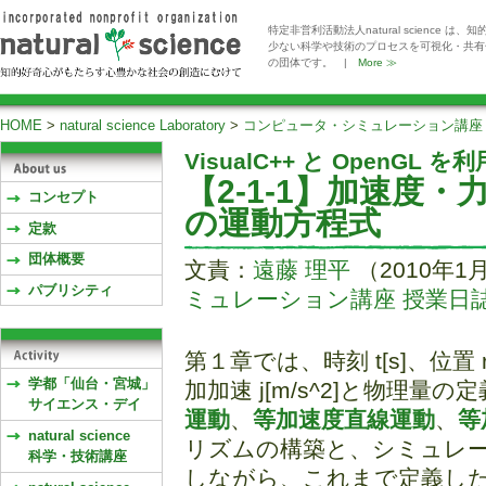
特定非営利活動法人natural scienc
少ない科学や技術のプロセスを可視化・共有
の団体です。 |
More ≫
HOME
>
natural science Laboratory
>
コンピュータ・シミュレーション講座
VisualC++ と OpenG
【2-1-1】加速度
コンセプト
の運動方程式
定款
団体概要
文責：
遠藤 理平
（2010年1
パブリシティ
ミュレーション講座 授業日誌(
第１章では、時刻 t[s]、位置 r[
学都「仙台・宮城」
加加速 j[m/s^2]と物理
サイエンス・デイ
運動
、
等加速度直線運動
、
等
natural science
リズムの構築と、シミュレ
科学・技術講座
しながら、これまで定義し