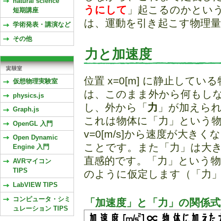
natural science
うにして
」起こるのかとい
短期講座
は、運動を引き起こす物理量
学術発表・講演など
その他
力と加速度
位置 x=0[m] に静止し
仮想物理実験室
は、このまま外から何もし
physics.js
し、外から「
力
」が加えら
Graph.js
これは物体に「力」という
OpenGL 入門
v=0[m/s]から速度が大き
Open Dynamic
ことです。また「力」は大
Engine 入門
直感的です。「力」という物理
AVRマイコン
TIPS
のように仮定します（「力
LabVIEW TIPS
コンピュータ・シミ
「加速度」と「力」の関係式
ュレーション TIPS