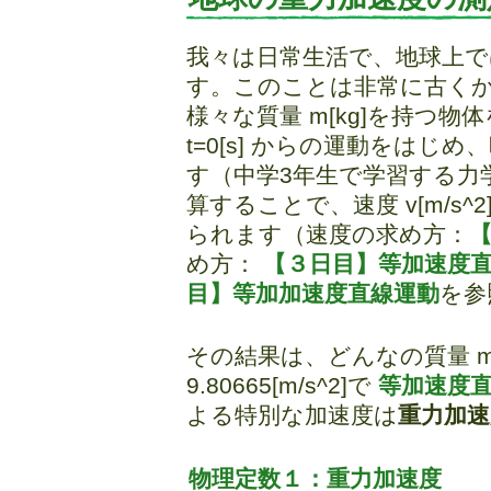
我々は日常生活で、地球上
す。このことは非常に古く
様々な質量 m[kg]を持つ
t=0[s] からの運動をはじめ、
す（中学3年生で学習する力
算することで、速度 v[m/s^2]
られます（速度の求め方：
め方：
【３日目】等加速度
目】等加加速度直線運動
を参
その結果は、どんなの質量 m[
9.80665[m/s^2]で
等加速度
よる特別な加速度は
重力加速度
物理定数１：重力加速度