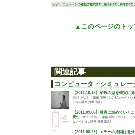
タグ：
ニュートンの運動方程式(26)
,
教育(499)
,
科学(500)
▲このページのトッ
関連記事
コンピュータ・シミュレー
【2011.10.18】変数の型を確実に
2011.10.18
【
遠藤 理平
｜
コンピュータ・シ
ション講座 授業日誌
】
【2011.09.06】着実に進めていく
要性
2011.09.07
【
遠藤 理平
｜
コンピュー
ュレーション講座 授業日誌
】
【2011.08.23】エラーの原因は意