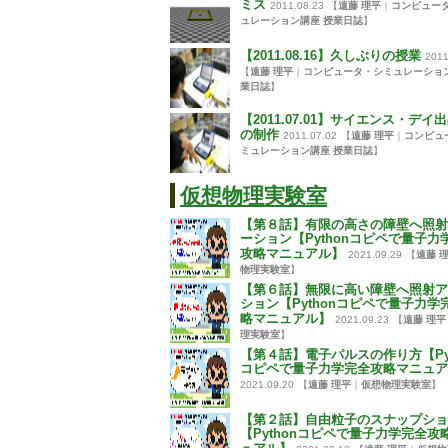
ミス
2011.08.23
【
遠藤 理平
｜
コンピュー
ュレーション講座 授業日誌
】
【2011.08.16】久しぶりの授業
2011
【
遠藤 理平
｜
コンピュータ・シミュレーション
業日誌
】
【2011.07.01】サイエンス・デイ
の制作
2011.07.02
【
遠藤 理平
｜
コンピュ
ミュレーション講座 授業日誌
】
仮想物理実験室
【第８話】有限の高さの障壁へ照射
ーション【Pythonコピペで量子力
攻略マニュアル】
2021.09.29
【
遠藤 
物理実験室
】
【第６話】無限に高い障壁へ照射ア
ション【Pythonコピペで量子力学
略マニュアル】
2021.09.23
【
遠藤 理平
理実験室
】
【第４話】電子パルスの作り方【Pyt
コピペで量子力学完全攻略マニュア
2021.09.20
【
遠藤 理平
｜
仮想物理実験室
】
【第２話】自由粒子のスナップショ
【Pythonコピペで量子力学完全攻