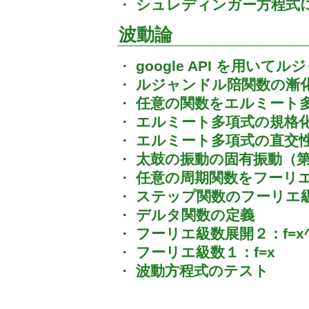
・
シュレディンガー方程式
波動論
・
google API を用い
・
ルジャンドル陪関数の漸
・
任意の関数をエルミート
・
エルミート多項式の規格
・
エルミート多項式の直交
・
太鼓の振動の固有振動（
・
任意の周期関数をフーリ
・
ステップ関数のフーリエ
・
デルタ関数の定義
・
フーリエ級数展開２：f=x^
・
フーリエ級数１：f=x
・
波動方程式のテスト