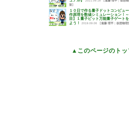
ュアル】
2021.09.18
【
遠藤 理平
｜
仮想物
室
】
１０日で作る量子ドットコンピュー
作原理を数値シミュレーション！～
目】１量子ビット万能量子ゲートを
よう！
2019.09.06
【
遠藤 理平
｜
仮想物理
▲このページのトッ