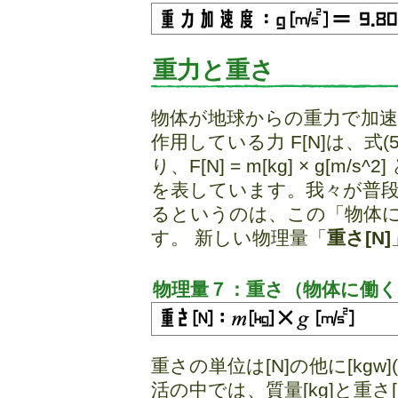
重力と重さ
物体が地球からの重力で加速運動
作用している力 F[N]は、式
り、F[N] = m[kg] × g[
を表しています。我々が普
るというのは、この「物体
す。 新しい物理量「
重さ[N]
物理量７：重さ（物体に働
重さの単位は[N]の他に[kg
活の中では、質量[kg]と重さ