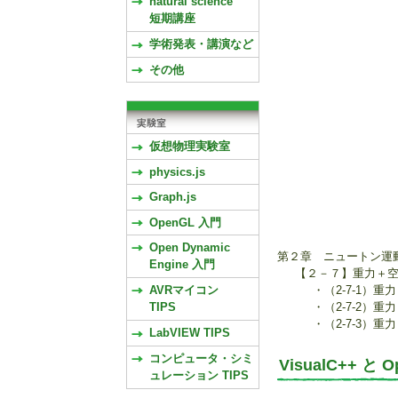
natural science
短期講座
学術発表・講演など
その他
仮想物理実験室
physics.js
Graph.js
OpenGL 入門
Open Dynamic
第２章 ニュートン運
Engine 入門
【２－７】重力＋
AVRマイコン
・（2-7-1）
TIPS
・（2-7-2）
・（2-7-3
LabVIEW TIPS
コンピュータ・シミ
VisualC++ 
ュレーション TIPS