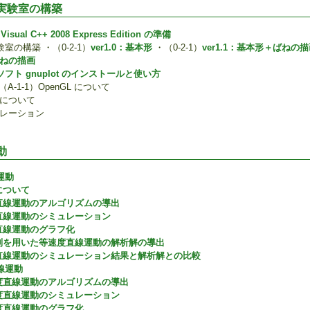
実験室の構築
Visual C++ 2008 Express Edition の準備
の構築 ・（0-2-1）
ver1.0：基本形
・（0-2-1）
ver1.1：基本形＋ばねの
ばねの描画
フト gnuplot のインストールと使い方
A-1-1）OpenGL について
+ について
ュレーション
動
運動
について
直線運動のアルゴリズムの導出
直線運動のシミュレーション
直線運動のグラフ化
列を用いた等速度直線運動の解析解の導出
直線運動のシミュレーション結果と解析解との比較
線運動
度直線運動のアルゴリズムの導出
度直線運動のシミュレーション
度直線運動のグラフ化