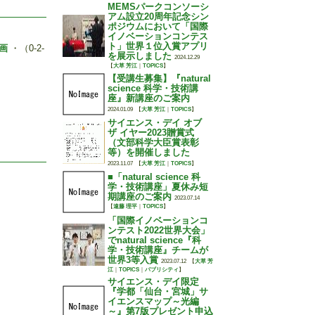
MEMSパークコンソーシ
アム設立20周年記念シン
ポジウムにおいて「国際
イノベーションコンテス
ト」世界１位入賞アプリ
描画
・（0-2-
を展示しました
2024.12.29
【
大草 芳江
｜
TOPICS
】
【受講生募集】『natural
science 科学・技術講
座』新講座のご案内
2024.01.09
【
大草 芳江
｜
TOPICS
】
サイエンス・デイ オブ
ザ イヤー2023贈賞式
（文部科学大臣賞表彰
等）を開催しました
2023.11.07
【
大草 芳江
｜
TOPICS
】
■「natural science 科
学・技術講座」夏休み短
期講座のご案内
2023.07.14
【
遠藤 理平
｜
TOPICS
】
「国際イノベーションコ
ンテスト2022世界大会」
でnatural science『科
学・技術講座』チームが
世界3等入賞
2023.07.12
【
大草 芳
江
｜
TOPICS
｜
パブリシティ
】
サイエンス・デイ限定
『学都「仙台・宮城」サ
イエンスマップ～光編
～』第7版プレゼント申込