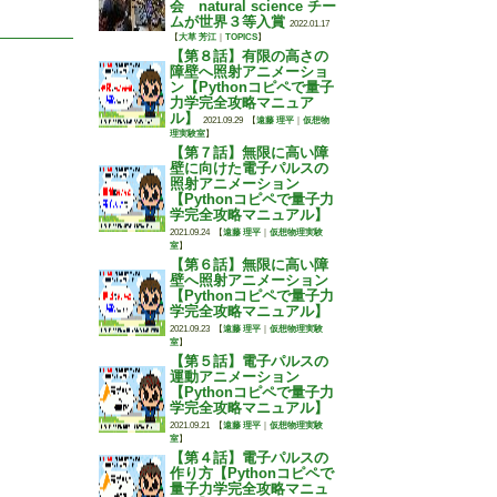
会 natural science チー
ムが世界３等入賞
2022.01.17
【
大草 芳江
｜
TOPICS
】
【第８話】有限の高さの
障壁へ照射アニメーショ
ン【Pythonコピペで量子
力学完全攻略マニュア
ル】
2021.09.29
【
遠藤 理平
｜
仮想物
理実験室
】
【第７話】無限に高い障
壁に向けた電子パルスの
照射アニメーション
【Pythonコピペで量子力
学完全攻略マニュアル】
2021.09.24
【
遠藤 理平
｜
仮想物理実験
室
】
【第６話】無限に高い障
壁へ照射アニメーション
【Pythonコピペで量子力
学完全攻略マニュアル】
2021.09.23
【
遠藤 理平
｜
仮想物理実験
室
】
【第５話】電子パルスの
運動アニメーション
【Pythonコピペで量子力
学完全攻略マニュアル】
2021.09.21
【
遠藤 理平
｜
仮想物理実験
室
】
【第４話】電子パルスの
作り方【Pythonコピペで
量子力学完全攻略マニュ