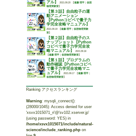
アル】
2021.09.20
【
遠藤 理平
｜
仮想
物理実験室
】
【第３話】自由粒子の運
動アニメーション
【Pythonコピペで量子力
学完全攻略マニュアル】
2021.09.19
【
遠藤 理平
｜
仮想物理実験
室
】
【第２話】自由粒子のス
ナップショット【Python
コピペで量子力学完全攻
略マニュアル】
2021.09.18
【
遠藤 理平
｜
仮想物理実験室
】
【第１話】プログラムの
動作確認【Pythonコピペ
で量子力学完全攻略マニ
ュアル】
2021.09.17
【
遠藤 理平
｜
仮想物理実験室
】
Ranking アクセスランキング
Warning
: mysqli_connect():
(28000/1045): Access denied for user
'xsvx1015071_ri'@'sv102.xserver.jp'
(using password: YES) in
/home/xsvx1015071/include/natural-
science/include_ranking.php
on
line
9