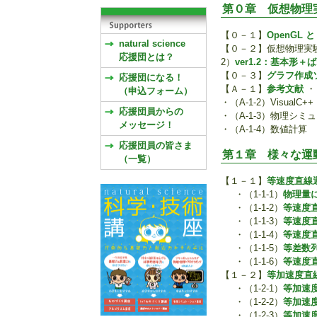
第０章 仮想物理
【０－１】
OpenGL と 
natural science
【０－２】仮想物理実験室
応援団とは？
2）
ver1.2：基本形＋
【０－３】
グラフ作成ソ
応援団になる！
【Ａ－１】
参考文献
・（
（申込フォーム）
・（A-1-2）VisualC+
応援団員からの
・（A-1-3）物理シミ
メッセージ！
・（A-1-4）数値計算
応援団員の皆さま
第１章 様々な運
（一覧）
【１－１】
等速度直線
・（1-1-1）
物理量
・（1-1-2）
等速度
・（1-1-3）
等速度
・（1-1-4）
等速度
・（1-1-5）
等差数
・（1-1-6）
等速度
【１－２】
等加速度直
・（1-2-1）
等加速
・（1-2-2）
等加速
・（1-2-3）
等加速