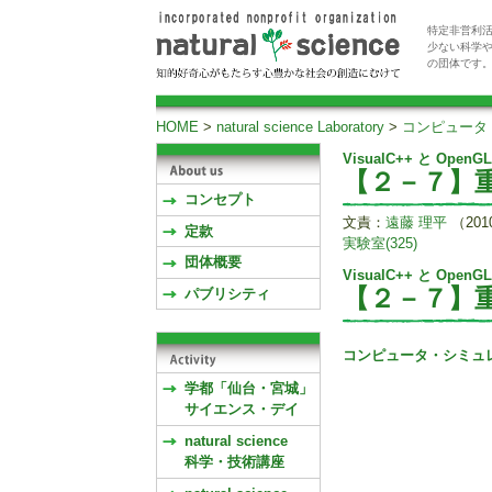
特定非営利活
少ない科学
の団体です
HOME
>
natural science Laboratory
>
コンピュータ
VisualC++ と Op
【２－７】
コンセプト
文責：
遠藤 理平
（20
定款
実験室(325)
団体概要
VisualC++ と Op
【２－７】
パブリシティ
コンピュータ・シミュ
学都「仙台・宮城」
サイエンス・デイ
natural science
科学・技術講座