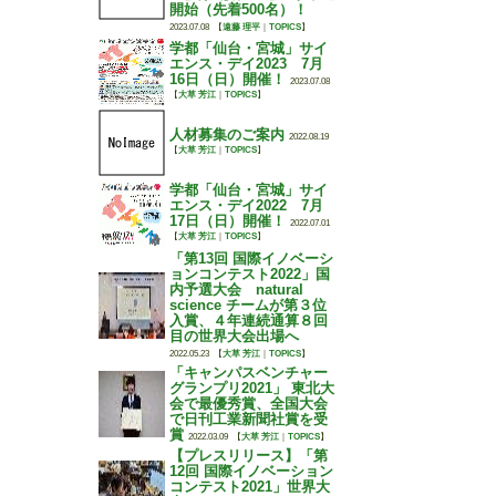
開始（先着500名）！
2023.07.08
【
遠藤 理平
｜
TOPICS
】
学都「仙台・宮城」サイ
エンス・デイ2023 7月
16日（日）開催！
2023.07.08
【
大草 芳江
｜
TOPICS
】
人材募集のご案内
2022.08.19
【
大草 芳江
｜
TOPICS
】
学都「仙台・宮城」サイ
エンス・デイ2022 7月
17日（日）開催！
2022.07.01
【
大草 芳江
｜
TOPICS
】
「第13回 国際イノベーシ
ョンコンテスト2022」国
内予選大会 natural
science チームが第３位
入賞、４年連続通算８回
目の世界大会出場へ
2022.05.23
【
大草 芳江
｜
TOPICS
】
「キャンパスベンチャー
グランプリ2021」 東北大
会で最優秀賞、全国大会
で日刊工業新聞社賞を受
賞
2022.03.09
【
大草 芳江
｜
TOPICS
】
【プレスリリース】「第
12回 国際イノベーション
コンテスト2021」世界大