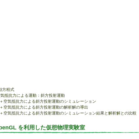
動方程式
空気抵抗力による運動：斜方投射運動
重力＋空気抵抗力による斜方投射運動のシミュレーション
重力＋空気抵抗力による斜方投射運動の解析解の導出
）重力＋空気抵抗力による斜方投射運動のシミュレーション結果と解析解との比較
と OpenGL を利用した仮想物理実験室