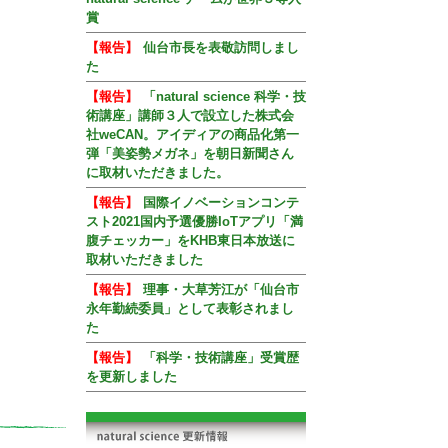
賞
【報告】
仙台市長を表敬訪問しまし
た
【報告】
「natural science 科学・技
術講座」講師３人で設立した株式会
社weCAN。アイディアの商品化第一
弾「美姿勢メガネ」を朝日新聞さん
に取材いただきました。
【報告】
国際イノベーションコンテ
スト2021国内予選優勝IoTアプリ「満
腹チェッカー」をKHB東日本放送に
取材いただきました
【報告】
理事・大草芳江が「仙台市
永年勤続委員」として表彰されまし
た
【報告】
「科学・技術講座」受賞歴
を更新しました