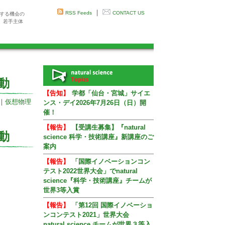
｜
RSS Feeds
CONTACT US
感する機会の
、若手主体
動
【告知】
学都「仙台・宮城」サイエ
｜
仮想物理
ンス・デイ2026年7月26日（日）開
催！
【報告】
【受講生募集】『natural
動
science 科学・技術講座』新講座のご
案内
【報告】
「国際イノベーションコン
テスト2022世界大会」でnatural
science『科学・技術講座』チームが
世界3等入賞
【報告】
「第12回 国際イノベーショ
ンコンテスト2021」世界大会
natural science チームが世界３等入