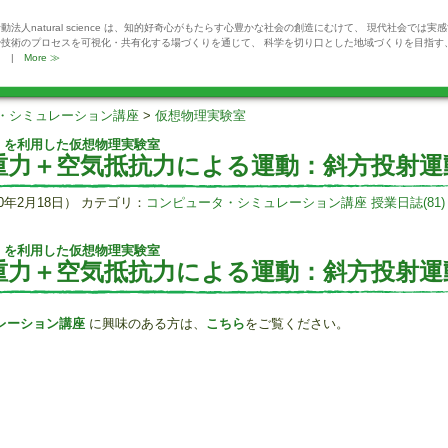
動法人natural science は、知的好奇心がもたらす心豊かな社会の創造にむけて、 現代社会では実
や技術のプロセスを可視化・共有化する場づくりを通じて、 科学を切り口とした地域づくりを目指す
。 |
More ≫
・シミュレーション講座
>
仮想物理実験室
enGL を利用した仮想物理実験室
重力＋空気抵抗力による運動：斜方投射運
10年2月18日） カテゴリ：
コンピュータ・シミュレーション講座 授業日誌(81)
enGL を利用した仮想物理実験室
重力＋空気抵抗力による運動：斜方投射運
レーション講座
に興味のある方は、
こちら
をご覧ください。